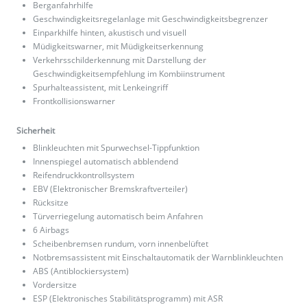
Berganfahrhilfe
Geschwindigkeitsregelanlage mit Geschwindigkeitsbegrenzer
Einparkhilfe hinten, akustisch und visuell
Müdigkeitswarner, mit Müdigkeitserkennung
Verkehrsschilderkennung mit Darstellung der
Geschwindigkeitsempfehlung im Kombiinstrument
Spurhalteassistent, mit Lenkeingriff
Frontkollisionswarner
Sicherheit
Blinkleuchten mit Spurwechsel-Tippfunktion
Innenspiegel automatisch abblendend
Reifendruckkontrollsystem
EBV (Elektronischer Bremskraftverteiler)
Rücksitze
Türverriegelung automatisch beim Anfahren
6 Airbags
Scheibenbremsen rundum, vorn innenbelüftet
Notbremsassistent mit Einschaltautomatik der Warnblinkleuchten
ABS (Antiblockiersystem)
Vordersitze
ESP (Elektronisches Stabilitätsprogramm) mit ASR