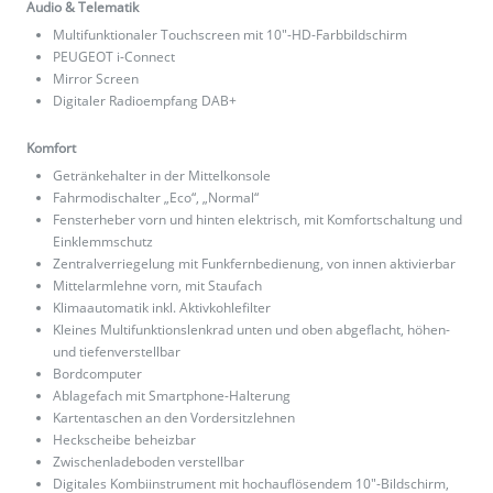
Audio & Telematik
Multifunktionaler Touchscreen mit 10"-HD-Farbbildschirm
PEUGEOT i-Connect
Mirror Screen
Digitaler Radioempfang DAB+
Komfort
Getränkehalter in der Mittelkonsole
Fahrmodischalter „Eco“, „Normal“
Fensterheber vorn und hinten elektrisch, mit Komfortschaltung und
Einklemmschutz
Zentralverriegelung mit Funkfernbedienung, von innen aktivierbar
Mittelarmlehne vorn, mit Staufach
Klimaautomatik inkl. Aktivkohlefilter
Kleines Multifunktionslenkrad unten und oben abgeflacht, höhen-
und tiefenverstellbar
Bordcomputer
Ablagefach mit Smartphone-Halterung
Kartentaschen an den Vordersitzlehnen
Heckscheibe beheizbar
Zwischenladeboden verstellbar
Digitales Kombiinstrument mit hochauflösendem 10"-Bildschirm,