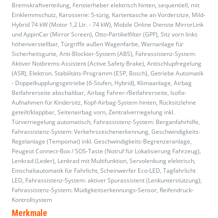
Bremskraftverteilung, Fensterheber elektrisch hinten, sequentiell, mit
Einklemmschutz, Karosserie: 5-türig, Kartentasche an Vordersitze, Mild-
Hybrid 74 kW (Motor 1,2 Ltr. - 74 kW), Mobile Online Dienste MirrorLink
und AppinCar (Mirror Screen), Otto-Partikelfilter (GPF), Sitz vorn links
höhenverstellbar, Türgriffe außen Wagenfarbe, Warnanlage für
Sicherheitsgurte, Anti-Blockier-System (ABS), Fahrassistenz-System:
Aktiver Notbrems-Assistent (Active Safety Brake), Antischlupfregelung
(ASR), Elektron. Stabilitäts-Programm (ESP, Bosch), Getriebe Automatik
- Doppelkupplungsgetriebe (6-Stufen, Hybrid), Klimaanlage, Airbag
Beifahrerseite abschaltbar, Airbag Fahrer-/Beifahrerseite, Isofix-
Aufnahmen für Kindersitz, Kopf-Airbag-System hinten, Rücksitzlehne
geteilt/klappbar, Seitenairbag vorn, Zentralverriegelung inkl.
Türverriegelung automatisch, Fahrassistenz-System: Berganfahrhilfe,
Fahrassistenz-System: Verkehrszeichenerkennung, Geschwindigkeits-
Regelanlage (Tempomat) inkl. Geschwindigkeits-Begrenzeranlage,
Peugeot Connect-Box / SOS-Taste (Notruf für Lokalisierung Fahrzeug),
Lenkrad (Leder), Lenkrad mit Multifunktion, Servolenkung elektrisch,
Einschaltautomatik für Fahrlicht, Scheinwerfer Eco-LED, Tagfahrlicht
LED, Fahrassistenz-System: aktiver Spurassistent (Lenkunterstützung),
Fahrassistenz-System: Müdigkeitserkennungs-Sensor, Reifendruck-
Kontrollsystem
Merkmale