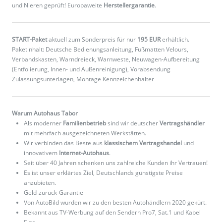
und Nieren geprüft! Europaweite
Herstellergarantie
.
START-Paket
aktuell zum Sonderpreis für nur
195 EUR
erhältlich.
Paketinhalt: Deutsche Bedienungsanleitung, Fußmatten Velours,
Verbandskasten, Warndreieck, Warnweste, Neuwagen-Aufbereitung
(Entfolierung, Innen- und Außenreinigung), Vorabsendung
Zulassungsunterlagen, Montage Kennzeichenhalter
Warum Autohaus Tabor
Als moderner
Familienbetrieb
sind wir deutscher
Vertragshändler
mit mehrfach ausgezeichneten Werkstätten.
Wir verbinden das Beste aus
klassischem Vertragshandel
und
innovativem
Internet-Autohaus
.
Seit über 40 Jahren schenken uns zahlreiche Kunden ihr Vertrauen!
Es ist unser erklärtes Ziel, Deutschlands günstigste Preise
anzubieten.
Geld-zurück-Garantie
Von AutoBild wurden wir zu den besten Autohändlern 2020 gekürt.
Bekannt aus TV-Werbung auf den Sendern Pro7, Sat.1 und Kabel