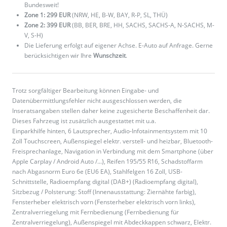
Bundesweit!
Zone 1: 299 EUR
(NRW, HE, B-W, BAY, R-P, SL, THÜ)
Zone 2: 399 EUR
(BB, BER, BRE, HH, SACHS, SACHS-A, N-SACHS, M-
V, S-H)
Die Lieferung erfolgt auf eigener Achse. E-Auto auf Anfrage. Gerne
berücksichtigen wir Ihre
Wunschzeit
.
Trotz sorgfältiger Bearbeitung können Eingabe- und
Datenübermittlungsfehler nicht ausgeschlossen werden, die
Inseratsangaben stellen daher keine zugesicherte Beschaffenheit dar.
Dieses Fahrzeug ist zusätzlich ausgestattet mit u.a.
Einparkhilfe hinten, 6 Lautsprecher, Audio-Infotainmentsystem mit 10
Zoll Touchscreen, Außenspiegel elektr. verstell- und heizbar, Bluetooth-
Freisprechanlage, Navigation in Verbindung mit dem Smartphone (über
Apple Carplay / Android Auto /...), Reifen 195/55 R16, Schadstoffarm
nach Abgasnorm Euro 6e (EU6 EA), Stahlfelgen 16 Zoll, USB-
Schnittstelle, Radioempfang digital (DAB+) (Radioempfang digital),
Sitzbezug / Polsterung: Stoff (Innenausstattung: Ziernähte farbig),
Fensterheber elektrisch vorn (Fensterheber elektrisch vorn links),
Zentralverriegelung mit Fernbedienung (Fernbedienung für
Zentralverriegelung), Außenspiegel mit Abdeckkappen schwarz, Elektr.