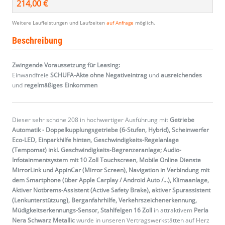
214,00 €
Weitere Laufleistungen und Laufzeiten
auf Anfrage
möglich.
Beschreibung
Zwingende Voraussetzung für Leasing:
Einwandfreie
SCHUFA-Akte ohne Negativeintrag
und
ausreichendes
und
regelmäßiges
Einkommen
Dieser sehr schöne 208 in hochwertiger Ausführung mit
Getriebe
Automatik - Doppelkupplungsgetriebe (6-Stufen, Hybrid), Scheinwerfer
Eco-LED, Einparkhilfe hinten, Geschwindigkeits-Regelanlage
(Tempomat) inkl. Geschwindigkeits-Begrenzeranlage; Audio-
Infotainmentsystem mit 10 Zoll Touchscreen, Mobile Online Dienste
MirrorLink und AppinCar (Mirror Screen), Navigation in Verbindung mit
dem Smartphone (über Apple Carplay / Android Auto /...), Klimaanlage,
Aktiver Notbrems-Assistent (Active Safety Brake), aktiver Spurassistent
(Lenkunterstützung), Berganfahrhilfe, Verkehrszeichenerkennung,
Müdigkeitserkennungs-Sensor, Stahlfelgen 16 Zoll
in attraktivem
Perla
Nera Schwarz Metallic
wurde in unseren Vertragswerkstätten auf Herz