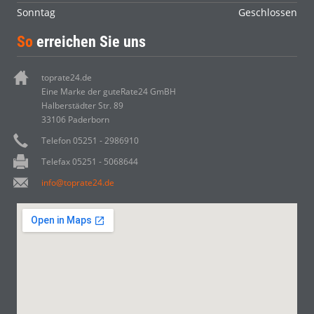
Sonntag
Geschlossen
So
erreichen Sie uns
toprate24.de
Eine Marke der guteRate24 GmBH
Halberstädter Str. 89
33106 Paderborn
Telefon 05251 - 2986910
Telefax 05251 - 5068644
info@toprate24.de