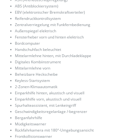
ABS (Antiblockiersystem)
EBV (elektronischer Bremskraftverteiler)
Reifendruckkontrollsystem
Zentralverriegelung mit Funkfernbedienung
Außenspiegel elektrisch
Fensterheber vorn und hinten elektrisch
Bordcomputer
Handschuhfach beleuchtet
Mittelarmlehne hinten, mit Durchladeklappe
Digitales Kombiinstrument
Mittelarmlehne vorn
Beheizbare Heckscheibe
Keyless-Startsystem
2-Zonen-Klimaautomatik
Einparkhilfe hinten, akustisch und visuell
Einparkhilfe vorn, akustisch und visuell
Spurhalteassistent, mit Lenkeingriff
Geschwindigkeitsregelanlage /-begrenzer
Berganfahrhilfe
Müdigkeitswarner
Rückfahrkamera mit 180°-Umgebungsansicht
Frontkollisionswarner