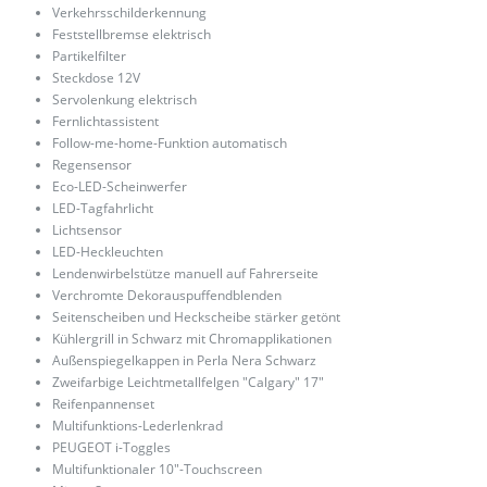
Verkehrsschilderkennung
Feststellbremse elektrisch
Partikelfilter
Steckdose 12V
Servolenkung elektrisch
Fernlichtassistent
Follow-me-home-Funktion automatisch
Regensensor
Eco-LED-Scheinwerfer
LED-Tagfahrlicht
Lichtsensor
LED-Heckleuchten
Lendenwirbelstütze manuell auf Fahrerseite
Verchromte Dekorauspuffendblenden
Seitenscheiben und Heckscheibe stärker getönt
Kühlergrill in Schwarz mit Chromapplikationen
Außenspiegelkappen in Perla Nera Schwarz
Zweifarbige Leichtmetallfelgen "Calgary" 17"
Reifenpannenset
Multifunktions-Lederlenkrad
PEUGEOT i-Toggles
Multifunktionaler 10"-Touchscreen