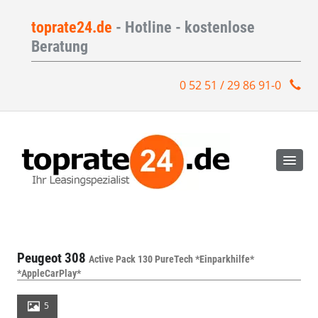
toprate24.de
- Hotline - kostenlose
Beratung
0 52 51 / 29 86 91-0
Peugeot 308
Active Pack 130 PureTech *Einparkhilfe*
*AppleCarPlay*
5