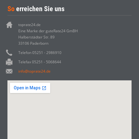
So
erreichen Sie uns
toprate24.de
Eine Marke der guteRate24 GmBH
Halberstädter Str. 89
33106 Paderborn
Telefon 05251 - 2986910
Telefax 05251 - 5068644
info@toprate24.de