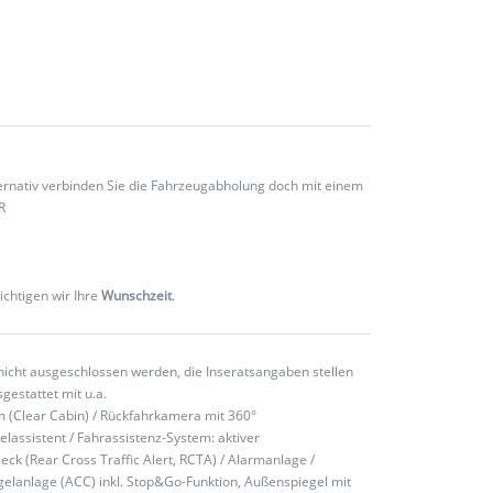
ternativ verbinden Sie die Fahrzeugabholung doch mit einem
R
ichtigen wir Ihre
Wunschzeit
.
nicht ausgeschlossen werden, die Inseratsangaben stellen
gestattet mit u.a.
m (Clear Cabin) / Rückfahrkamera mit 360°
lassistent / Fahrassistenz-System: aktiver
ck (Rear Cross Traffic Alert, RCTA) / Alarmanlage /
elanlage (ACC) inkl. Stop&Go-Funktion, Außenspiegel mit