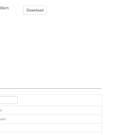
100km
Download
km
ate