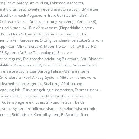
t (Active Safety Brake Plus), Fahrmodusschalter,
nt digital, Leuchtweitenregelung automatisch, LM-Felgen
Schadstoffarm nach Abgasnorm Euro 6e (EU6 EA), USB-
S-Taste (Notruf für Lokalisierung Fahrzeug) Version 3R),
und hinten inkl. Rückfahrkamera (Einparkhilfe hinten /
n Perla-Nera-Schwarz, Dachhimmel schwarz, Elektr.
ion Brake), Karosserie: 5-türig, Lendenwirbelstütze Sitz vorn
AppinCar (Mirror Screen), Motor 1,5 Ltr. - 96 kW Blue-HDI
CR-System (AdBlue-Technologie), Sitze vorn
rheitsgurte, Freisprecheinrichtung Bluetooth, Anti-Blockier-
tabilitäts-Programm (ESP, Bosch), Getriebe Automatik - (8-
hrerseite abschaltbar, Airbag Fahrer-/Beifahrerseite,
ür Kindersitz, Kopf-Airbag-System, Mittelarmlehne vorn,
ckscheibe dunkel getönt, Sitzbezug / Polsterung:
iegelung inkl. Türverriegelung automatisch, Fahrassistenz-
rad (Leder), Lenkrad mit Multifunktion, Lenkrad mit
Außenspiegel elektr. verstell- und heizbar, beide,
ssistenz-System: Fernlichtassistent, Scheibenwischer mit
sor, Reifendruck-Kontrollsystem, Rußpartikelfilter,