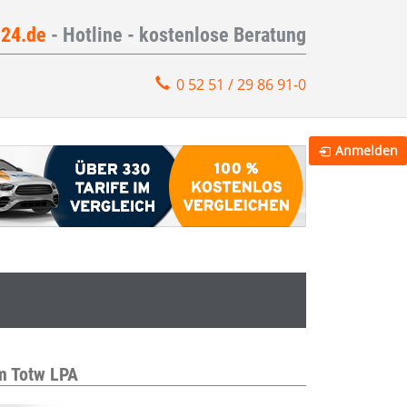
e24.de
- Hotline - kostenlose Beratung
0 52 51 / 29 86 91-0
Anmelden
m Totw LPA