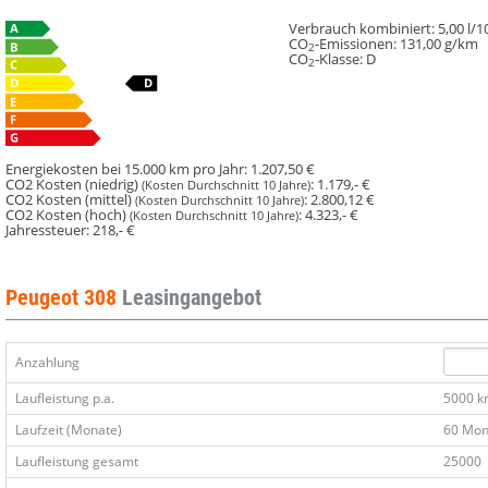
EAT8
EAT8
EAT8
EAT8
GT
GT
GT
GT
Verbrauch kombiniert:
5,00 l/
CO
-Emissionen:
131,00 g/km
Nav
Nav
Nav
Nav
2
CO
-Klasse:
D
2
360°
360°
360°
360°
ACC
ACC
ACC
ACC
Keyl
Keyl
Keyl
Keyl
Alarm
Alarm
Alarm
Alarm
Totw
Totw
Totw
Totw
Energiekosten bei 15.000 km pro Jahr:
1.207,50 €
LPA
LPA
LPA
LPA
CO2 Kosten (niedrig)
:
1.179,- €
(Kosten Durchschnitt 10 Jahre)
CO2 Kosten (mittel)
:
2.800,12 €
(Kosten Durchschnitt 10 Jahre)
CO2 Kosten (hoch)
:
4.323,- €
(Kosten Durchschnitt 10 Jahre)
Jahressteuer:
218,- €
Peugeot 308
Leasingangebot
Anzahlung
Laufleistung p.a.
5000 
Laufzeit (Monate)
60 Mon
Laufleistung gesamt
25000