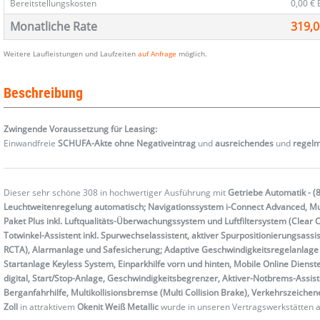
Bereitstellungskosten
0,00 €
Monatliche Rate
319,0
Weitere Laufleistungen und Laufzeiten
auf Anfrage
möglich.
Beschreibung
Zwingende Voraussetzung für Leasing:
Einwandfreie
SCHUFA-Akte ohne Negativeintrag
und
ausreichendes
und
regel
Dieser sehr schöne 308 in hochwertiger Ausführung mit
Getriebe Automatik - (8
Leuchtweitenregelung automatisch; Navigationssystem i-Connect Advanced, Mult
Paket Plus inkl. Luftqualitäts-Überwachungssystem und Luftfiltersystem (Clea
Totwinkel-Assistent inkl. Spurwechselassistent, aktiver Spurpositionierungsassi
RCTA), Alarmanlage und Safesicherung; Adaptive Geschwindigkeitsregelanlage (
Startanlage Keyless System, Einparkhilfe vorn und hinten, Mobile Online Diens
digital, Start/Stop-Anlage, Geschwindigkeitsbegrenzer, Aktiver-Notbrems-Assisten
Berganfahrhilfe, Multikollisionsbremse (Multi Collision Brake), Verkehrszeic
Zoll
in attraktivem
Okenit Weiß Metallic
wurde in unseren Vertragswerkstätten a