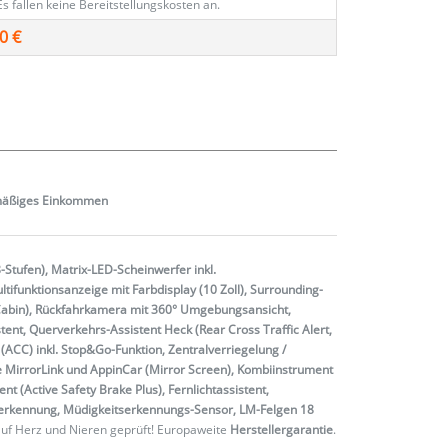
Es fallen keine Bereitstellungskosten an.
0 €
mäßiges
Einkommen
-Stufen), Matrix-LED-Scheinwerfer inkl.
ifunktionsanzeige mit Farbdisplay (10 Zoll), Surrounding-
r Cabin), Rückfahrkamera mit 360° Umgebungsansicht,
stent, Querverkehrs-Assistent Heck (Rear Cross Traffic Alert,
ACC) inkl. Stop&Go-Funktion, Zentralverriegelung /
te MirrorLink und AppinCar (Mirror Screen), Kombiinstrument
t (Active Safety Brake Plus), Fernlichtassistent,
henerkennung, Müdigkeitserkennungs-Sensor, LM-Felgen 18
uf Herz und Nieren geprüft! Europaweite
Herstellergarantie
.