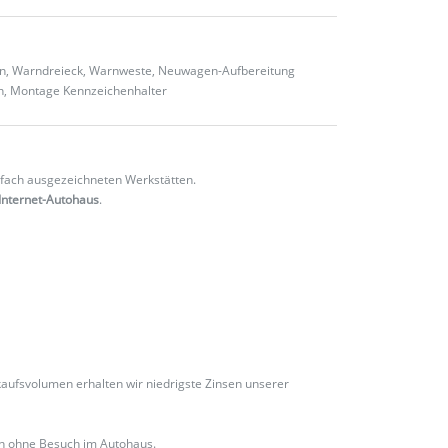
ten, Warndreieck, Warnweste, Neuwagen-Aufbereitung
en, Montage Kennzeichenhalter
fach ausgezeichneten Werkstätten.
Internet-Autohaus
.
ufsvolumen erhalten wir niedrigste Zinsen unserer
ch ohne Besuch im Autohaus.