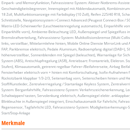
Einpark- und Memoryfunktion, Fahrassistenz-System: Aktiver-Notbrems-Assisten
Geschwindigkeitsbegrenzer, Innenspiegel mit Abblendautomatik, Kombiinstrume
18 Zoll, Multifunktionsanzeige mit Farbdisplay (10 Zoll), Reifen 225/40 R18, 
Schnittstelle, Navigationssystem i-Connect Advanced (Peugeot Connect-Box / SO
Matrix-LED-Scheinwerfer (Leuchtweitenregelung automatisch), Einparkhilfe vorn 
Einparkhilfe vorn), Ambiente-Beleuchtung LED, Außenspiegel und Spiegelfuss i
Bremskraftverteilung, Fahrassistenz-System: Multikollisionsbremse (Multi Collis
links, verstellbar, Mittelarmlehne hinten, Mobile Online Dienste MirrorLink und 
FAP, Parkbremse elektrisch, Pedale Aluminium, Radioempfang digital (DAB+), S
höhenverstellbar, Sonnenblenden mit Spiegel (beleuchtet), Warnanlage für Siche
System (ABS), Antischlupfregelung (ASR), Antriebsart: Frontantrieb, Elektron. S
Stufen), Klimaautomatik, getrennt regelbar Fahrer-/Beifahrerseite, Airbag Beifa
Fensterheber elektrisch vorn + hinten mit Komfortschaltung, Isofix-Aufnahmen f
Rücksitzbank klappbar 1/3-2/3, Seitenairbag vorn, Seitenscheiben hinten und He
Stoff/Kunstleder, Zentralverriegelung / Startanlage Keyless System, Zentralverr
System: Berganfahrhilfe, Fahrassistenz-System: Verkehrszeichenerkennung, Lenk
Schaltwippen/-tasten, Servolenkung elektrisch, Außenspiegel elektr. anklappbar, 
Blinkleuchte in Außenspiegel integriert, Einschaltautomatik für Fahrlicht, Fahra
Regensensor, Tagfahrlicht LED, Fahrassistenz-System: Müdigkeitserkennungs-Sen
Start/Stop-Anlage
Merkmale