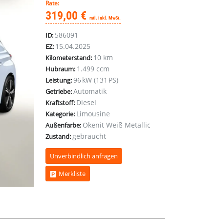
Rate:
319,00 €
mtl. inkl. MwSt.
586091
ID:
15.04.2025
EZ:
10 km
Kilometerstand:
1.499 ccm
Hubraum:
96 kW (131 PS)
Leistung:
Automatik
Getriebe:
Diesel
Kraftstoff:
Limousine
Kategorie:
Okenit Weiß Metallic
Außenfarbe:
gebraucht
Zustand:
Unverbindlich anfragen
Merkliste