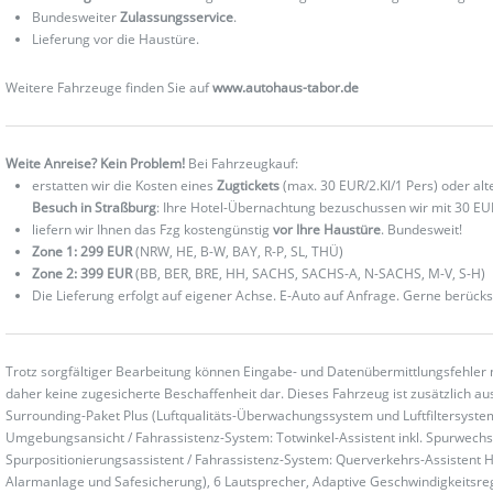
Bundesweiter
Zulassungsservice
.
Lieferung vor die Haustüre.
Weitere Fahrzeuge finden Sie auf
www.autohaus-tabor.de
Weite Anreise? Kein Problem!
Bei Fahrzeugkauf:
erstatten wir die Kosten eines
Zugtickets
(max. 30 EUR/2.Kl/1 Pers) oder al
Besuch in Straßburg
: Ihre Hotel-Übernachtung bezuschussen wir mit 30 EU
liefern wir Ihnen das Fzg kostengünstig
vor Ihre Haustüre
. Bundesweit!
Zone 1: 299 EUR
(NRW, HE, B-W, BAY, R-P, SL, THÜ)
Zone 2: 399 EUR
(BB, BER, BRE, HH, SACHS, SACHS-A, N-SACHS, M-V, S-H)
Die Lieferung erfolgt auf eigener Achse. E-Auto auf Anfrage. Gerne berücks
Trotz sorgfältiger Bearbeitung können Eingabe- und Datenübermittlungsfehler 
daher keine zugesicherte Beschaffenheit dar. Dieses Fahrzeug ist zusätzlich aus
Surrounding-Paket Plus (Luftqualitäts-Überwachungssystem und Luftfiltersyste
Umgebungsansicht / Fahrassistenz-System: Totwinkel-Assistent inkl. Spurwechse
Spurpositionierungsassistent / Fahrassistenz-System: Querverkehrs-Assistent He
Alarmanlage und Safesicherung), 6 Lautsprecher, Adaptive Geschwindigkeitsreg