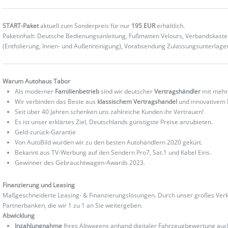
START-Paket
aktuell zum Sonderpreis für nur
195 EUR
erhältlich.
Paketinhalt: Deutsche Bedienungsanleitung, Fußmatten Velours, Verbandskas
(Entfolierung, Innen- und Außenreinigung), Vorabsendung Zulassungsunterlag
Warum Autohaus Tabor
Als moderner
Familienbetrieb
sind wir deutscher
Vertragshändler
mit mehr
Wir verbinden das Beste aus
klassischem Vertragshandel
und innovativem
Seit über 40 Jahren schenken uns zahlreiche Kunden ihr Vertrauen!
Es ist unser erklärtes Ziel, Deutschlands günstigste Preise anzubieten.
Geld-zurück-Garantie
Von AutoBild wurden wir zu den besten Autohändlern 2020 gekürt.
Bekannt aus TV-Werbung auf den Sendern Pro7, Sat.1 und Kabel Eins.
Gewinner des Gebrauchtwagen-Awards 2023.
Finanzierung und Leasing
Maßgeschneiderte Leasing- & Finanzierungslösungen. Durch unser großes Verka
Partnerbanken, die wir 1 zu 1 an Sie weitergeben.
Abwicklung
Inzahlungnahme
Ihres Altwagens anhand digitaler Fahrzeugbewertung au