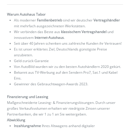
Warum Autohaus Tabor
Als moderner
Familienbetrieb
sind wir deutscher
Vertragshändler
mit mehrfach ausgezeichneten Werkstätten.
Wir verbinden das Beste aus
klassischem Vertragshandel
und
innovativem
Internet-Autohaus
.
Seit über 40 Jahren schenken uns zahlreiche Kunden ihr Vertrauen!
Es ist unser erklärtes Ziel, Deutschlands günstigste Preise
anzubieten.
Geld-zurück-Garantie
Von AutoBild wurden wir zu den besten Autohändlern 2020 gekürt.
Bekannt aus TV-Werbung auf den Sendern Pro7, Sat.1 und Kabel
Eins.
Gewinner des Gebrauchtwagen-Awards 2023.
Finanzierung und Leasing
Maßgeschneiderte Leasing- & Finanzierungslösungen. Durch unser
großes Verkaufsvolumen erhalten wir niedrigste Zinsen unserer
Partnerbanken, die wir 1 zu 1 an Sie weitergeben.
Abwicklung
Inzahlungnahme
Ihres Altwagens anhand digitaler