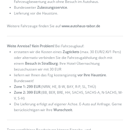
Fahrzeugbewertung auch ohne Besuch im Autohaus.
Bundesweiter
Zulassungsservice
.
Lieferung vor die Haustüre.
Weitere Fahrzeuge finden Sie auf
www.autohaus-tabor.de
Weite Anreise? Kein Problem!
Bei Fahrzeugkauf:
erstatten wir die Kosten eines
Zugtickets
(max. 30 EUR/2.Kl/1 Pers)
oder alternativ verbinden Sie die Fahrzeugabholung doch mit
einem
Besuch in Straßburg
: Ihre Hotel-Übernachtung
bezuschussen wir mit 30 EUR
liefern wir Ihnen das Fzg kostengünstig
vor Ihre Haustüre
.
Bundesweit!
Zone 1: 299 EUR
(NRW, HE, B-W, BAY, R-P, SL, THÜ)
Zone 2: 399 EUR
(BB, BER, BRE, HH, SACHS, SACHS-A, N-SACHS, M-
V, S-H)
Die Lieferung erfolgt auf eigener Achse. E-Auto auf Anfrage. Gerne
berücksichtigen wir Ihre
Wunschzeit
.
Trotz sorgfältiger Bearbeitung können Eingabe- und