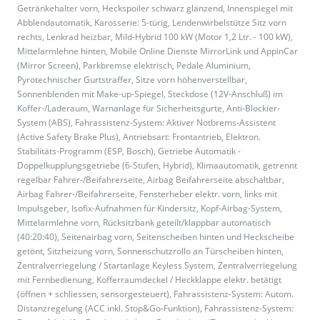
Getränkehalter vorn, Heckspoiler schwarz glänzend, Innenspiegel mit
Abblendautomatik, Karosserie: 5-türig, Lendenwirbelstütze Sitz vorn
rechts, Lenkrad heizbar, Mild-Hybrid 100 kW (Motor 1,2 Ltr. - 100 kW),
Mittelarmlehne hinten, Mobile Online Dienste MirrorLink und AppinCar
(Mirror Screen), Parkbremse elektrisch, Pedale Aluminium,
Pyrotechnischer Gurtstraffer, Sitze vorn höhenverstellbar,
Sonnenblenden mit Make-up-Spiegel, Steckdose (12V-Anschluß) im
Koffer-/Laderaum, Warnanlage für Sicherheitsgurte, Anti-Blockier-
System (ABS), Fahrassistenz-System: Aktiver Notbrems-Assistent
(Active Safety Brake Plus), Antriebsart: Frontantrieb, Elektron.
Stabilitäts-Programm (ESP, Bosch), Getriebe Automatik -
Doppelkupplungsgetriebe (6-Stufen, Hybrid), Klimaautomatik, getrennt
regelbar Fahrer-/Beifahrerseite, Airbag Beifahrerseite abschaltbar,
Airbag Fahrer-/Beifahrerseite, Fensterheber elektr. vorn, links mit
Impulsgeber, Isofix-Aufnahmen für Kindersitz, Kopf-Airbag-System,
Mittelarmlehne vorn, Rücksitzbank geteilt/klappbar automatisch
(40:20:40), Seitenairbag vorn, Seitenscheiben hinten und Heckscheibe
getönt, Sitzheizung vorn, Sonnenschutzrollo an Türscheiben hinten,
Zentralverriegelung / Startanlage Keyless System, Zentralverriegelung
mit Fernbedienung, Kofferraumdeckel / Heckklappe elektr. betätigt
(öffnen + schliessen, sensorgesteuert), Fahrassistenz-System: Autom.
Distanzregelung (ACC inkl. Stop&Go-Funktion), Fahrassistenz-System: