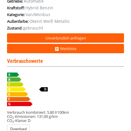
Automatik
Getriebe:
HD
HD
HD
HD
Hybrid Benzin
Kraftstoff:
Keyl
Keyl
Keyl
Keyl
Van/Minibus
Kategorie:
Okenit Weiß Metallic
Außenfarbe:
gebraucht
Zustand:
Unverbindlich anfragen
Merkliste
Verbrauchswerte
Verbrauch kombiniert:
5,80 l/100km
CO
-Emissionen:
131,00 g/km
2
CO
-Klasse:
D
2
Download