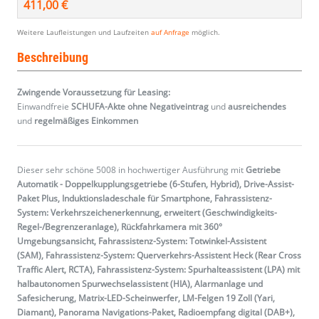
411,00 €
Weitere Laufleistungen und Laufzeiten
auf Anfrage
möglich.
Beschreibung
Zwingende Voraussetzung für Leasing:
Einwandfreie
SCHUFA-Akte ohne Negativeintrag
und
ausreichendes
und
regelmäßiges
Einkommen
Dieser sehr schöne 5008 in hochwertiger Ausführung mit
Getriebe
Automatik - Doppelkupplungsgetriebe (6-Stufen, Hybrid), Drive-Assist-
Paket Plus, Induktionsladeschale für Smartphone, Fahrassistenz-
System: Verkehrszeichenerkennung, erweitert (Geschwindigkeits-
Regel-/Begrenzeranlage), Rückfahrkamera mit 360°
Umgebungsansicht, Fahrassistenz-System: Totwinkel-Assistent
(SAM), Fahrassistenz-System: Querverkehrs-Assistent Heck (Rear Cross
Traffic Alert, RCTA), Fahrassistenz-System: Spurhalteassistent (LPA) mit
halbautonomen Spurwechselassistent (HIA), Alarmanlage und
Safesicherung, Matrix-LED-Scheinwerfer, LM-Felgen 19 Zoll (Yari,
Diamant), Panorama Navigations-Paket, Radioempfang digital (DAB+),