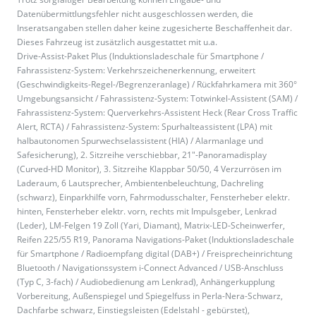
Datenübermittlungsfehler nicht ausgeschlossen werden, die
Inseratsangaben stellen daher keine zugesicherte Beschaffenheit dar.
Dieses Fahrzeug ist zusätzlich ausgestattet mit u.a.
Drive-Assist-Paket Plus (Induktionsladeschale für Smartphone /
Fahrassistenz-System: Verkehrszeichenerkennung, erweitert
(Geschwindigkeits-Regel-/Begrenzeranlage) / Rückfahrkamera mit 360°
Umgebungsansicht / Fahrassistenz-System: Totwinkel-Assistent (SAM) /
Fahrassistenz-System: Querverkehrs-Assistent Heck (Rear Cross Traffic
Alert, RCTA) / Fahrassistenz-System: Spurhalteassistent (LPA) mit
halbautonomen Spurwechselassistent (HIA) / Alarmanlage und
Safesicherung), 2. Sitzreihe verschiebbar, 21"-Panoramadisplay
(Curved-HD Monitor), 3. Sitzreihe Klappbar 50/50, 4 Verzurrösen im
Laderaum, 6 Lautsprecher, Ambientenbeleuchtung, Dachreling
(schwarz), Einparkhilfe vorn, Fahrmodusschalter, Fensterheber elektr.
hinten, Fensterheber elektr. vorn, rechts mit Impulsgeber, Lenkrad
(Leder), LM-Felgen 19 Zoll (Yari, Diamant), Matrix-LED-Scheinwerfer,
Reifen 225/55 R19, Panorama Navigations-Paket (Induktionsladeschale
für Smartphone / Radioempfang digital (DAB+) / Freisprecheinrichtung
Bluetooth / Navigationssystem i-Connect Advanced / USB-Anschluss
(Typ C, 3-fach) / Audiobedienung am Lenkrad), Anhängerkupplung
Vorbereitung, Außenspiegel und Spiegelfuss in Perla-Nera-Schwarz,
Dachfarbe schwarz, Einstiegsleisten (Edelstahl - gebürstet),