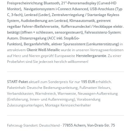
Freisprecheinrichtung Bluetooth, 21"-Panoramadisplay (Curved-HD
Monitor), Navigationssystem i-Connect Advanced, USB-Anschluss (Typ
C, 3-fach), Lenkrad (Leder), Zentralverriegelung / Startanlage Keyless
System, Audiobedienung am Lenkrad, Klimaautomatik, getrennt
regelbar Fahrer-/Beifahrerseite, Kofferraumdeckel / Heckklappe elektr.
betätigt (öffnen + schliessen, sensorgesteuert), Fahrassistenz-System:
Autom. Distanzregelung (ACC inkl. Stop&Go-
Funktion), Berganfahrhilfe, aktiver Spurassistent (Lenkunterstützung)
in
attraktivem
Okenit Weiß Metallic
wurde in unseren Vertragswerkstätten
auf Herz und Nieren geprüft! Europaweite
Herstellergarantie
. Zu einer
Probefahrt sind Sie jederzeit herzlich willkommen!
START-Paket
aktuell zum Sonderpreis für nur
195 EUR
erhältlich.
Paketinhalt: Deutsche Bedienungsanleitung, Fußmatten Velours,
Verbandskasten, Warndreieck, Warnweste, Neuwagen-Aufbereitung
(Entfolierung, Innen- und Außenreinigung), Vorabsendung
Zulassungsunterlagen, Montage Kennzeichenhalter
Fahrzeug-Standort: Deutschland -
77855 Achern, Von-Drais-Str. 75