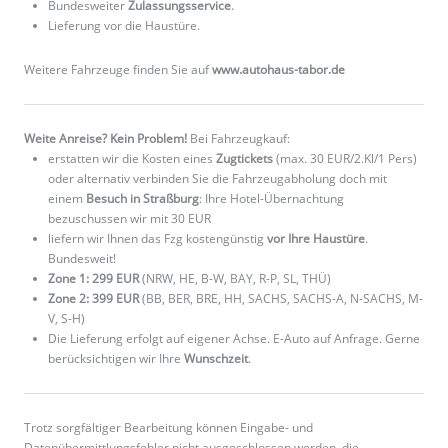
Bundesweiter
Zulassungsservice
.
Lieferung vor die Haustüre.
Weitere Fahrzeuge finden Sie auf
www.autohaus-tabor.de
Weite Anreise? Kein Problem!
Bei Fahrzeugkauf:
erstatten wir die Kosten eines
Zugtickets
(max. 30 EUR/2.Kl/1 Pers)
oder alternativ verbinden Sie die Fahrzeugabholung doch mit
einem
Besuch in Straßburg
: Ihre Hotel-Übernachtung
bezuschussen wir mit 30 EUR
liefern wir Ihnen das Fzg kostengünstig
vor Ihre Haustüre
.
Bundesweit!
Zone 1: 299 EUR
(NRW, HE, B-W, BAY, R-P, SL, THÜ)
Zone 2: 399 EUR
(BB, BER, BRE, HH, SACHS, SACHS-A, N-SACHS, M-
V, S-H)
Die Lieferung erfolgt auf eigener Achse. E-Auto auf Anfrage. Gerne
berücksichtigen wir Ihre
Wunschzeit
.
Trotz sorgfältiger Bearbeitung können Eingabe- und
Datenübermittlungsfehler nicht ausgeschlossen werden, die