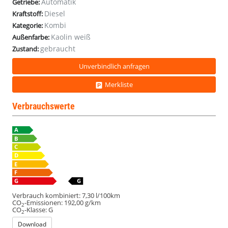
Automatik
Getriebe:
8-
8-
8-
8-
8-
8-
8-
8-
8-
8-
8-
Diesel
Kraftstoff:
S
S
S
S
S
S
S
S
S
S
S
Kombi
HFT
HFT
HFT
HFT
HFT
HFT
HFT
HFT
HFT
HFT
HFT
Kategorie:
Kaolin weiß
Außenfarbe:
gebraucht
Zustand:
Unverbindlich anfragen
Merkliste
Verbrauchswerte
Verbrauch kombiniert:
7,30 l/100km
CO
-Emissionen:
192,00 g/km
2
CO
-Klasse:
G
2
Download