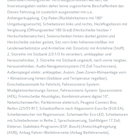
Inseratsangaben stellen daher keine zugesicherte Beschaffenheit dar.
Dieses Fahrzeug ist zusätzlich ausgestattet mit u.a.
Anhängerkupplung, City-Paket (Rückfahrkamera mit 180°
Umgebungsansicht), Schiebetüren links und rechts, Heckflügeltüren mit
Verglasung (Öffnungswinkel 180 Grad) (Heckscheibe heizbar /
Heckscheibenwischer), Seitenscheiben hinten dunkel getönt und
Heckscheibe stärker getönt, Sitz vorn links höhenverstellbar mit
Lendenwirbelstütze und Armlehne inkl. Einzelsitz mit Armlehne (Stoff),
2. Sitzreihe mit Sitzbank 2/3:1/3 fix verankert, umklappbar und
herausnehmbar, 3. Sitzreihe mit Sitzbank ungeteilt, nach vorne neigbar,
herausnehmbar, Audio-Navigationssystem (10 Zoll Touchscreen),
Außenspiegel elektr. anklappbar, Autom. Zwei-Zonen-Klimaanlage vorn
+ Klimatisierung hinten (Gebläse und Temperatur regelbar),
Einschaltautomatik für Fahrlicht, Fahrassistenz-System:
Müdigkeitserkennungs-Sensor, Fahrassistenz-System: Spurassistent
(AFIL), Frontscheibe Akustikglas, Kombiinstrument digital 10",
Nebelscheinwerfer, Parkbremse elektrisch, Peugeot Connect Box,
Reifen 225/55 R17, Schadstoffarm nach Abgasnorm Euro 6e (EU6 EA),
Scheibenwischer mit Regensensor, Scheinwerfer Eco-LED, Schiebetüren
mit Schiebefenster in Reihe 2, Sprachsteuerung, Stahlfelgen 17 Zoll,
Elektron. Stabilitäts-Programm (ESP, Bosch) (Antischlupfregelung
(ASR)), Airbag Fahrer-/Beifahrerseite (Airbag Beifahrerseite),