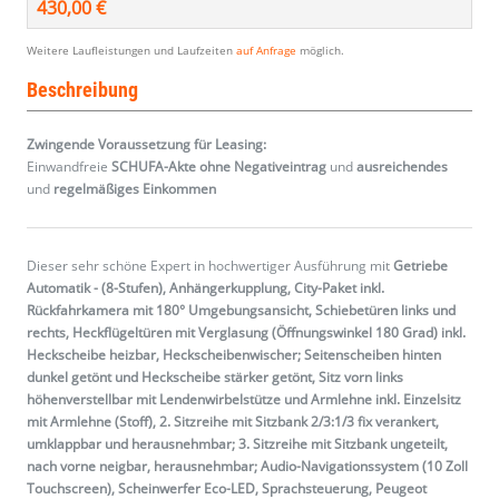
430,00 €
Weitere Laufleistungen und Laufzeiten
auf Anfrage
möglich.
Beschreibung
Zwingende Voraussetzung für Leasing:
Einwandfreie
SCHUFA-Akte ohne Negativeintrag
und
ausreichendes
und
regelmäßiges
Einkommen
Dieser sehr schöne Expert in hochwertiger Ausführung mit
Getriebe
Automatik - (8-Stufen), Anhängerkupplung, City-Paket inkl.
Rückfahrkamera mit 180° Umgebungsansicht, Schiebetüren links und
rechts, Heckflügeltüren mit Verglasung (Öffnungswinkel 180 Grad) inkl.
Heckscheibe heizbar, Heckscheibenwischer; Seitenscheiben hinten
dunkel getönt und Heckscheibe stärker getönt, Sitz vorn links
höhenverstellbar mit Lendenwirbelstütze und Armlehne inkl. Einzelsitz
mit Armlehne (Stoff), 2. Sitzreihe mit Sitzbank 2/3:1/3 fix verankert,
umklappbar und herausnehmbar; 3. Sitzreihe mit Sitzbank ungeteilt,
nach vorne neigbar, herausnehmbar; Audio-Navigationssystem (10 Zoll
Touchscreen), Scheinwerfer Eco-LED, Sprachsteuerung, Peugeot