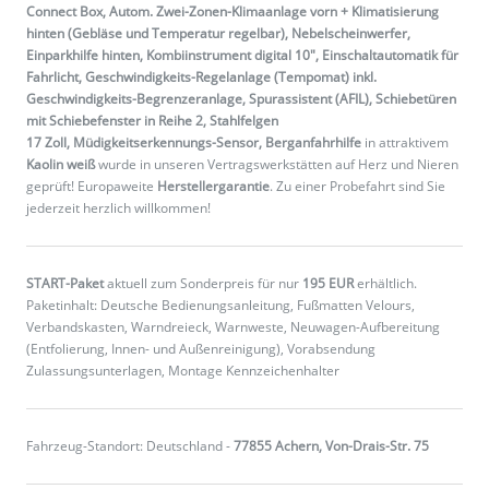
Connect Box, Autom. Zwei-Zonen-Klimaanlage vorn + Klimatisierung
hinten (Gebläse und Temperatur regelbar), Nebelscheinwerfer,
Einparkhilfe hinten, Kombiinstrument digital 10", Einschaltautomatik für
Fahrlicht, Geschwindigkeits-Regelanlage (Tempomat) inkl.
Geschwindigkeits-Begrenzeranlage, Spurassistent (AFIL), Schiebetüren
mit Schiebefenster in Reihe 2, Stahlfelgen
17 Zoll, Müdigkeitserkennungs-Sensor, Berganfahrhilfe
in attraktivem
Kaolin weiß
wurde in unseren Vertragswerkstätten auf Herz und Nieren
geprüft! Europaweite
Herstellergarantie
. Zu einer Probefahrt sind Sie
jederzeit herzlich willkommen!
START-Paket
aktuell zum Sonderpreis für nur
195 EUR
erhältlich.
Paketinhalt: Deutsche Bedienungsanleitung, Fußmatten Velours,
Verbandskasten, Warndreieck, Warnweste, Neuwagen-Aufbereitung
(Entfolierung, Innen- und Außenreinigung), Vorabsendung
Zulassungsunterlagen, Montage Kennzeichenhalter
Fahrzeug-Standort: Deutschland -
77855 Achern, Von-Drais-Str. 75