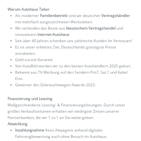
Warum Autohaus Tabor
Als moderner
Familienbetrieb
sind wir deutscher
Vertragshändler
mit mehrfach ausgezeichneten Werkstätten.
Wir verbinden das Beste aus
klassischem Vertragshandel
und
innovativem
Internet-Autohaus
.
Seit über 40 Jahren schenken uns zahlreiche Kunden ihr Vertrauen!
Es ist unser erklärtes Ziel, Deutschlands günstigste Preise
anzubieten.
Geld-zurück-Garantie
Von AutoBild wurden wir zu den besten Autohändlern 2020 gekürt.
Bekannt aus TV-Werbung auf den Sendern Pro7, Sat.1 und Kabel
Eins.
Gewinner des Gebrauchtwagen-Awards 2023.
Finanzierung und Leasing
Maßgeschneiderte Leasing- & Finanzierungslösungen. Durch unser
großes Verkaufsvolumen erhalten wir niedrigste Zinsen unserer
Partnerbanken, die wir 1 zu 1 an Sie weitergeben.
Abwicklung
Inzahlungnahme
Ihres Altwagens anhand digitaler
Fahrzeugbewertung auch ohne Besuch im Autohaus.