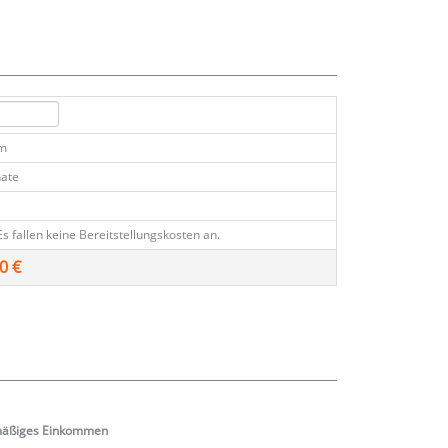
km
ate
Es fallen keine Bereitstellungskosten an.
0 €
mäßiges
Einkommen