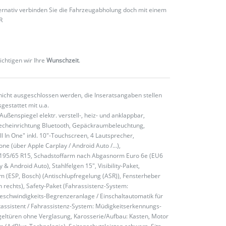
ternativ verbinden Sie die Fahrzeugabholung doch mit einem
R
ichtigen wir Ihre
Wunschzeit
.
nicht ausgeschlossen werden, die Inseratsangaben stellen
gestattet mit u.a.
ßenspiegel elektr. verstell-, heiz- und anklappbar,
precheinrichtung Bluetooth, Gepäckraumbeleuchtung,
 In One" inkl. 10"-Touchscreen, 4 Lautsprecher,
e (über Apple Carplay / Android Auto /...),
n 195/65 R15, Schadstoffarm nach Abgasnorm Euro 6e (EU6
 Android Auto), Stahlfelgen 15", Visibility-Paket,
mm (ESP, Bosch) (Antischlupfregelung (ASR)), Fensterheber
rn rechts), Safety-Paket (Fahrassistenz-System:
schwindigkeits-Begrenzeranlage / Einschaltautomatik für
chtassistent / Fahrassistenz-System: Müdigkeitserkennungs-
geltüren ohne Verglasung, Karosserie/Aufbau: Kasten, Motor