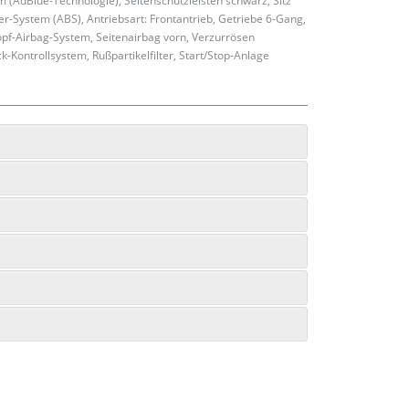
m (AdBlue-Technologie), Seitenschutzleisten schwarz, Sitz
kier-System (ABS), Antriebsart: Frontantrieb, Getriebe 6-Gang,
Kopf-Airbag-System, Seitenairbag vorn, Verzurrösen
k-Kontrollsystem, Rußpartikelfilter, Start/Stop-Anlage