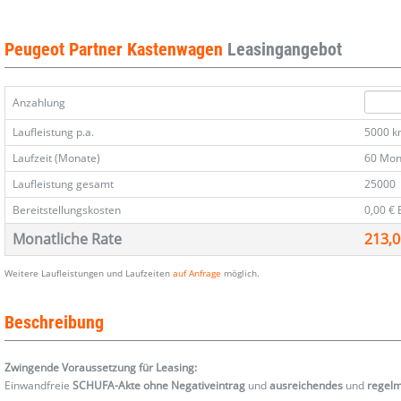
100
100
100
100
100
100
100
100
100
100
100
L1
L1
L1
L1
L1
L1
L1
L1
L1
L1
L1
10"-
10"-
10"-
10"-
10"-
10"-
10"-
10"-
10"-
10"-
10"-
Peugeot Partner Kastenwagen
Leasingangebot
DAB
DAB
DAB
DAB
DAB
DAB
DAB
DAB
DAB
DAB
DAB
Keyless
Keyless
Keyless
Keyless
Keyless
Keyless
Keyless
Keyless
Keyless
Keyless
Keyless
PDC
PDC
PDC
PDC
PDC
PDC
PDC
PDC
PDC
PDC
PDC
Anzahlung
MirrorL
MirrorL
MirrorL
MirrorL
MirrorL
MirrorL
MirrorL
MirrorL
MirrorL
MirrorL
MirrorL
Temp
Temp
Temp
Temp
Temp
Temp
Temp
Temp
Temp
Temp
Temp
Laufleistung p.a.
5000 
Laufzeit (Monate)
60 Mon
Laufleistung gesamt
25000
Bereitstellungskosten
0,00 €
Monatliche Rate
213,0
Weitere Laufleistungen und Laufzeiten
auf Anfrage
möglich.
Beschreibung
Zwingende Voraussetzung für Leasing:
Einwandfreie
SCHUFA-Akte ohne Negativeintrag
und
ausreichendes
und
regel