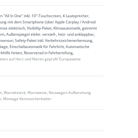
 "All In One" inkl. 10"-Touchscreen, 4 Lautsprecher,
ndung mit dem Smartphone (über Apple Carplay / Android
mse elektrisch, Visibility-Paket, Klimaautomatik, getrennt
m, Außenspiegel elektr. verstell-, heiz- und anklappbar,
nsensor; Safety-Paket inkl. Verkehrszeichenerkennung,
ge, Einschaltautomatik für Fahrlicht, Automatische
rkhilfe hinten, Reserverad in Fahrbereifung,
tten auf Herz und Nieren geprüft! Europaweite
ten, Warndreieck, Warnweste, Neuwagen-Aufbereitung
en, Montage Kennzeichenhalter