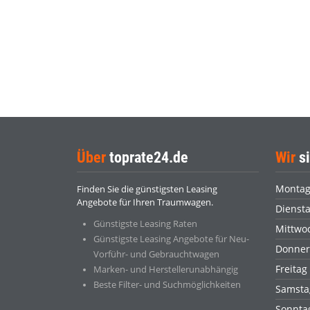
Über
toprate24.de
Wir
si
Monta
Finden Sie die günstigsten Leasing
Angebote für Ihren Traumwagen.
Dienst
Günstigste Leasing Raten
Mittwo
Günstigste Leasing Angebote für Neu-
Donner
Vorführ- und Gebrauchtwagen
Freitag
Marken- und Herstellerunabhängig
Beste Filter- und Suchmöglichkeiten
Samsta
Sonnt