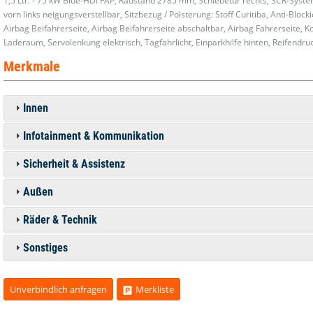
1,5 Ltr. - 75 kW Blue-HDI FAP, Radstand 2785 mm, Schiebetür rechts, SCR-Syste
vorn links neigungsverstellbar, Sitzbezug / Polsterung: Stoff Curitiba, Anti-Bloc
Airbag Beifahrerseite, Airbag Beifahrerseite abschaltbar, Airbag Fahrerseite, 
Laderaum, Servolenkung elektrisch, Tagfahrlicht, Einparkhilfe hinten, Reifendruc
Merkmale
Innen
Infotainment & Kommunikation
Sicherheit & Assistenz
Außen
Räder & Technik
Sonstiges
Unverbindlich anfragen
Merkliste