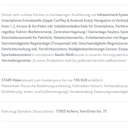
Dieser sehr schöne Partner in hochwertiger Ausführung mit
Infotainment-System
Smartphone-Schnittstelle (Apple CarPlay & Android Auto); Navigation in Verbi
Auto /...), Access & Go-Paket inkl. Induktionsladeschale für Smartphone, Parkbre
regelbar Fahrer-/Beifahrerseite, Zentralverriegelung / Startanlage Keyless Syste
Einschaltautomatik für Fahrlicht, Nebelscheinwerfer, Scheibenwischer mit Rege
Geschwindigkeits-Regelanlage (Tempomat) inkl. Geschwindigkeits-Begrenzeranla
Fahrlichtschaltung inkl. Fernlichtassistent, Müdigkeitserkennungs-Sensor; Einpa
Spurhalteassistent
in attraktivem
Kaolin Weiß
wurde in unseren Vertragswerkstä
Herstellergarantie
. Zu einer Probefahrt sind Sie jederzeit herzlich willkommen!
START-Paket
aktuell zum Sonderpreis für nur
195 EUR
erhältlich.
Paketinhalt: Deutsche Bedienungsanleitung, Fußmatten Velours, Verbandskas
(Entfolierung, Innen- und Außenreinigung), Vorabsendung Zulassungsunterlag
Fahrzeug-Standort: Deutschland -
77855 Achern, Von-Drais-Str. 75