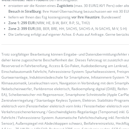
erstatten wir die Kosten eines
Zugtickets
(max. 30 EUR/2.Kl/1 Pers) oder al
Besuch in Straßburg
: Ihre Hotel-Übernachtung bezuschussen wir mit 30 EU
liefern wir Ihnen das Fzg kostengünstig
vor Ihre Haustüre
. Bundesweit!
Zone 1: 299 EUR
(NRW, HE, B-W, BAY, R-P, SL, THÜ)
Zone 2: 399 EUR
(BB, BER, BRE, HH, SACHS, SACHS-A, N-SACHS, M-V, S-H)
Die Lieferung erfolgt auf eigener Achse. E-Auto auf Anfrage. Gerne berücks
Trotz sorgfältiger Bearbeitung können Eingabe- und Datenübermittlungsfehler 
daher keine zugesicherte Beschaffenheit dar. Dieses Fahrzeug ist zusätzlich aus
Reserverad in Fahrbereifung, Access & Go-Paket, Audiobedienung am Lenkrad, Au
Einschaltautomatik Fahrlicht, Fahrassistenz-System: Spurhalteassistent, Freis
Gurtwarnanlage, Induktionsladeschale für Smartphone, Infotainment-System "All
Klimaautomatik, Leseleuchten vorn, Navigation in Verbindung mit dem Smartphon
Nebelscheinwerfer, Parkbremse elektrisch, Radioempfang digital (DAB), Reife
EA), Scheibenwischer mit Regensensor, Smartphone-Schnittstelle (Apple CarPlay &
Zentralverriegelung / Startanlage Keyless System, Elektron. Stabilitäts-Progra
elektrisch vorn (Fensterheber elektrisch vorn links / Fensterheber elektrisch vo
Verkehrszeichenerkennung / Geschwindigkeits-Regelanlage (Tempomat) inkl. Ge
Fahrlicht / Fahrassistenz-System: Automatische Fahrlichtschaltung inkl. Fernli
Sensor), Außenspiegel mit Abdeckkappen schwarz, Beifahrereinzelsitz, Heckflü