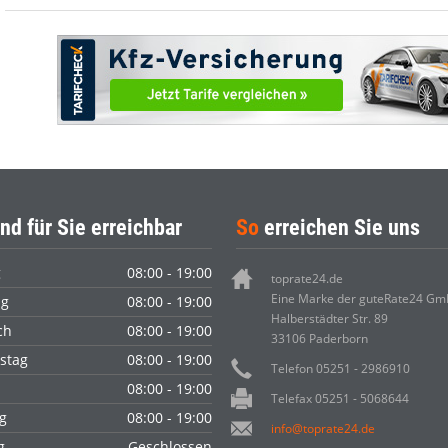
nd für Sie erreichbar
So
erreichen Sie uns
g
08:00 - 19:00
toprate24.de
Eine Marke der guteRate24 G
ag
08:00 - 19:00
Halberstädter Str. 89
ch
08:00 - 19:00
33106 Paderborn
stag
08:00 - 19:00
Telefon 05251 - 2986910
08:00 - 19:00
Telefax 05251 - 5068644
g
08:00 - 19:00
info@toprate24.de
ag
Geschlossen