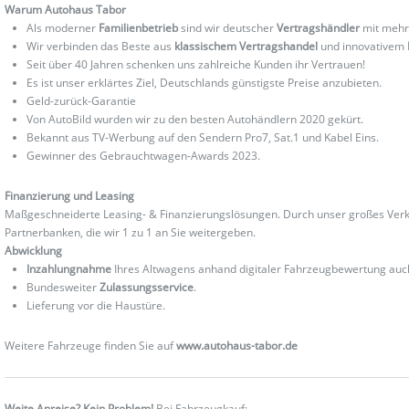
Warum Autohaus Tabor
Als moderner
Familienbetrieb
sind wir deutscher
Vertragshändler
mit mehr
Wir verbinden das Beste aus
klassischem Vertragshandel
und innovativem
Seit über 40 Jahren schenken uns zahlreiche Kunden ihr Vertrauen!
Es ist unser erklärtes Ziel, Deutschlands günstigste Preise anzubieten.
Geld-zurück-Garantie
Von AutoBild wurden wir zu den besten Autohändlern 2020 gekürt.
Bekannt aus TV-Werbung auf den Sendern Pro7, Sat.1 und Kabel Eins.
Gewinner des Gebrauchtwagen-Awards 2023.
Finanzierung und Leasing
Maßgeschneiderte Leasing- & Finanzierungslösungen. Durch unser großes Verka
Partnerbanken, die wir 1 zu 1 an Sie weitergeben.
Abwicklung
Inzahlungnahme
Ihres Altwagens anhand digitaler Fahrzeugbewertung au
Bundesweiter
Zulassungsservice
.
Lieferung vor die Haustüre.
Weitere Fahrzeuge finden Sie auf
www.autohaus-tabor.de
Weite Anreise? Kein Problem!
Bei Fahrzeugkauf: