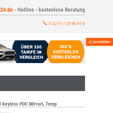
e24.de
- Hotline - kostenlose Beratung
0 52 51 / 29 86 91-0
Anmelden
B Keyless PDC MirrorL Temp