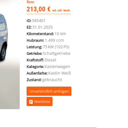
Rate:
213,00 €
mtl. inkl. MwSt.
585401
ID:
31.01.2025
EZ:
10 km
Kilometerstand:
1.499 ccm
Hubraum:
75 kW (102 PS)
Leistung:
Schaltgetriebe
Getriebe:
Diesel
Kraftstoff:
Kastenwagen
Kategorie:
Kaolin Weiß
Außenfarbe:
gebraucht
Zustand:
Unverbindlich anfragen
Merkliste