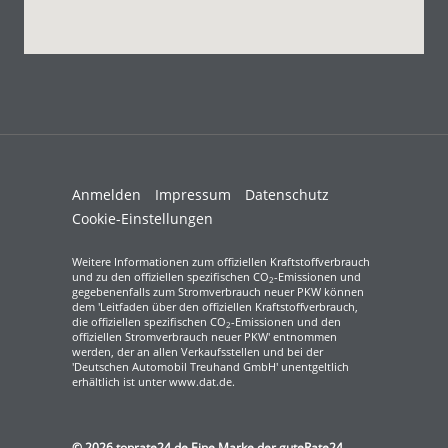
Anmelden
Impressum
Datenschutz
Cookie-Einstellungen
Weitere Informationen zum offiziellen Kraftstoffverbrauch
und zu den offiziellen spezifischen CO
-Emissionen und
2
gegebenenfalls zum Stromverbrauch neuer PKW können
dem 'Leitfaden über den offiziellen Kraftstoffverbrauch,
die offiziellen spezifischen CO
-Emissionen und den
2
offiziellen Stromverbrauch neuer PKW' entnommen
werden, der an allen Verkaufsstellen und bei der
'Deutschen Automobil Treuhand GmbH' unentgeltlich
erhältlich ist unter www.dat.de.
© 2026
toprate24.de Eine Marke der guteRate24