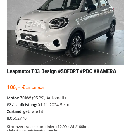
Leapmotor T03
Design #SOFORT #PDC #KAMERA
106,– €
mtl. inkl. MwSt.
70 kW (95 PS), Automatik
Motor:
01.11.2024
5 km
EZ / Laufleistung:
gebraucht
Zustand:
562770
ID:
Stromverbrauch kombiniert:
12,00 kWh/100km
Elektrische Reichweite:
265 km