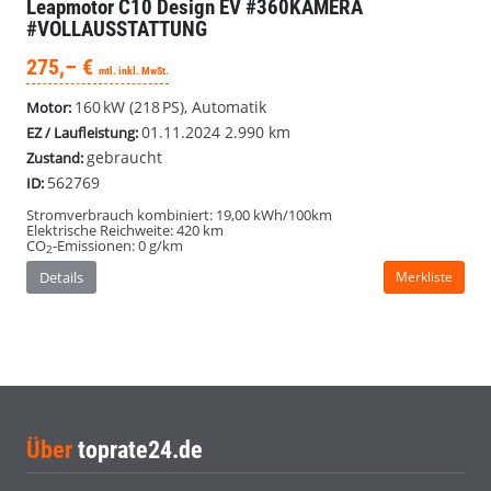
Leapmotor C10
Design EV #360KAMERA
#VOLLAUSSTATTUNG
275,– €
mtl. inkl. MwSt.
160 kW (218 PS), Automatik
Motor:
01.11.2024
2.990 km
EZ / Laufleistung:
gebraucht
Zustand:
562769
ID:
Stromverbrauch kombiniert:
19,00 kWh/100km
Elektrische Reichweite:
420 km
CO
-Emissionen:
0 g/km
2
Details
Merkliste
Über
toprate24.de