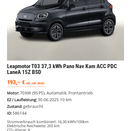
Leapmotor T03
37,3 kWh Pano Nav Kam ACC PDC
LaneA 15Z BSD
193,– €
mtl. inkl. MwSt.
70 kW (95 PS), Automatik, Frontantrieb
Motor:
30.06.2025
10 km
EZ / Laufleistung:
gebraucht
Zustand:
586144
ID:
Stromverbrauch kombiniert:
16,30 kWh/100km
Elektrische Reichweite:
265 km
CO
-Klasse:
A
2