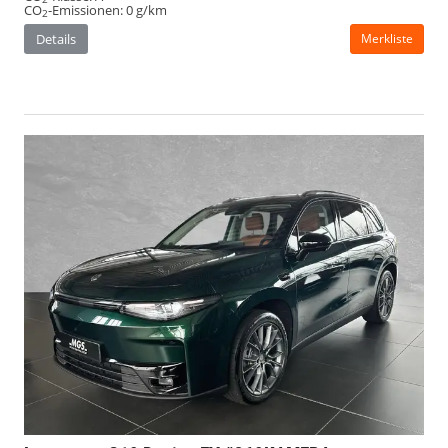
CO
-Emissionen:
0 g/km
2
Details
Merkliste