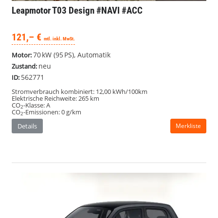
Leapmotor T03
Design #NAVI #ACC
121,– €
mtl. inkl. MwSt.
70 kW (95 PS), Automatik
Motor:
neu
Zustand:
562771
ID:
Stromverbrauch kombiniert:
12,00 kWh/100km
Elektrische Reichweite:
265 km
CO
-Klasse:
A
2
CO
-Emissionen:
0 g/km
2
Details
Merkliste