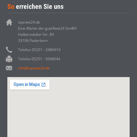
So
erreichen Sie uns
toprate24.de
Eine Marke der guteRate24 GmBH
Halberstädter Str. 89
33106 Paderborn
Telefon 05251 - 2986910
Telefax 05251 - 5068644
info@toprate24.de