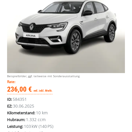
Beispielbilder, ggf. teilweise mit Sonderausstattung
Rate:
236,00 €
mtl. inkl. MwSt.
584351
ID:
30.06.2025
EZ:
10 km
Kilometerstand:
1.332 ccm
Hubraum:
103 kW (140 PS)
Leistung: