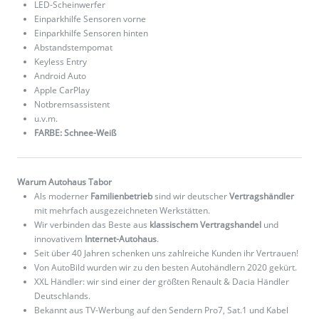
LED-Scheinwerfer
Einparkhilfe Sensoren vorne
Einparkhilfe Sensoren hinten
Abstandstempomat
Keyless Entry
Android Auto
Apple CarPlay
Notbremsassistent
u.v.m.
FARBE: Schnee-Weiß
Warum Autohaus Tabor
Als moderner
Familienbetrieb
sind wir deutscher
Vertragshändler
mit mehrfach ausgezeichneten Werkstätten.
Wir verbinden das Beste aus
klassischem Vertragshandel
und
innovativem
Internet-Autohaus
.
Seit über 40 Jahren schenken uns zahlreiche Kunden ihr Vertrauen!
Von AutoBild wurden wir zu den besten Autohändlern 2020 gekürt.
XXL Händler: wir sind einer der größten Renault & Dacia Händler
Deutschlands.
Bekannt aus TV-Werbung auf den Sendern Pro7, Sat.1 und Kabel