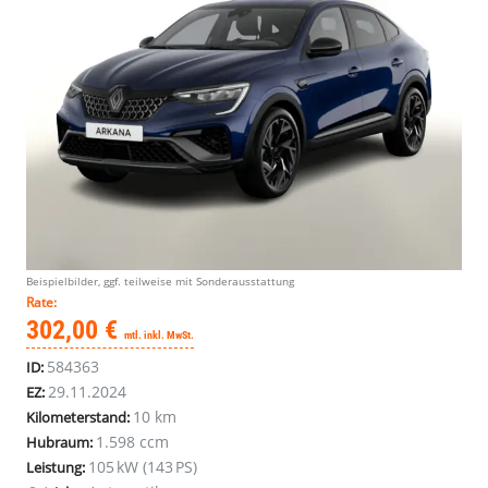
Beispielbilder, ggf. teilweise mit Sonderausstattung
Rate:
302,00 €
mtl. inkl. MwSt.
584363
ID:
29.11.2024
EZ:
10 km
Kilometerstand:
1.598 ccm
Hubraum:
105 kW (143 PS)
Leistung: