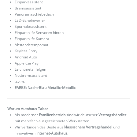
Einparkassistent
Bremsassistent
Panoramaschiebedach
LED-Scheinwerfer
Spurhalteassistent
Einparkhilfe Sensoren hinten
Einparkhilfe Kamera
Abstandstempomat
Keyless Entry
Android Auto
Apple CarPlay
Leichtmetallfelgen
Notbremsassistent
u.v.m.
FARBE: Nacht-Blau Metallic-Metallic
Warum Autohaus Tabor
Als moderner
Familienbetrieb
sind wir deutscher
Vertragshändler
mit mehrfach ausgezeichneten Werkstätten.
Wir verbinden das Beste aus
klassischem Vertragshandel
und
innovativem
Internet-Autohaus
.