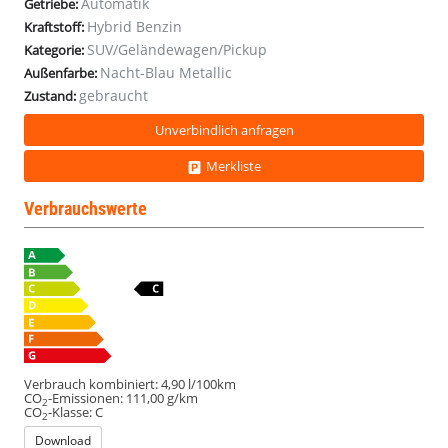
Automatik
Getriebe:
Hybrid Benzin
Kraftstoff:
SUV/Geländewagen/Pickup
Kategorie:
Nacht-Blau Metallic
Außenfarbe:
gebraucht
Zustand:
Unverbindlich anfragen
Merkliste
Verbrauchswerte
Verbrauch kombiniert:
4,90 l/100km
CO
-Emissionen:
111,00 g/km
2
CO
-Klasse:
C
2
Download