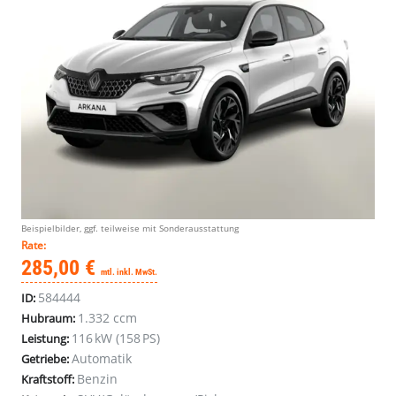
Beispielbilder, ggf. teilweise mit Sonderausstattung
Rate:
285,00 €
mtl. inkl. MwSt.
584444
ID:
1.332 ccm
Hubraum:
116 kW (158 PS)
Leistung:
Automatik
Getriebe:
Benzin
Kraftstoff: