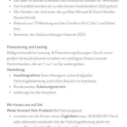
Seit über 40 Jahren schenken uns zahlreiche Kunden ihr Vertrauen!
Von AutoBild wurden wir zu den besten Autohändlern 2020 gekürt.
XXL Händler: wir sind einer der größten Renault & Dacia Händler
Deutschlands.
Bekannt aus TV-Werbung auf den Sendern Pro7, Sat.1 und Kabel
Eins.
Gewinner des Gebrauchtwagen-Awards 2023.
Finanzierung und Leasing
Maßgeschneiderte Leasing- & Finanzierungslösungen. Durch unser
großes Verkaufsvolumen erhalten wir niedrigste Zinsen unserer
Partnerbanken, die wir 1 zu 1 an Sie weitergeben.
Abwicklung
Inzahlungnahme
Ihres Altwagens anhand digitaler
Fahrzeugbewertung auch ohne Besuch im Autohaus.
Bundesweiter
Zulassungsservice
.
Lieferung vor die Haustüre.
Wir freuen uns auf Sie!
Weite Anreise? Kein Problem!
Bei Fahrzeugkauf:
erstatten wir die Kosten eines
Zugtickets
(max. 30 EUR/2.Kl/1 Pers)
oder alternativ verbinden Sie die Fahrzeugabholung doch mit