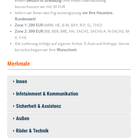
einem
Besuch in Straßburg:
Ihre Hotel-Übernachtung
bezuschussen wir mit 30 EUR
liefern wir Ihnen das Fzg kostengünstig
vor Ihre Haustüre.
Bundesweit!
Zone 1: 299 EUR
(NRW, HE, B-W, BAY, R-P, SL, THÜ)
Zone 2: 399 EUR
(BB, BER, BRE, HH, SACHS, SACHS-A, N-SACHS, M-
V, S-H)
Die Lieferung erfolgt auf eigener Achse. E-Auto auf Anfrage. Gerne
berücksichtigen wir Ihre
Wunschzeit
.
Merkmale
Innen
Infotainment & Kommunikation
Sicherheit & Assistenz
Außen
Räder & Technik