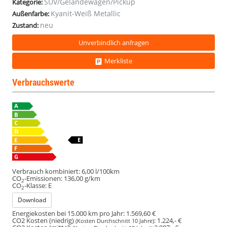
SUV/Geländewagen/Pickup
Kategorie:
Kyanit-Weiß Metallic
Außenfarbe:
neu
Zustand:
Unverbindlich anfragen
Merkliste
Verbrauchswerte
Verbrauch kombiniert:
6,00 l/100km
CO
-Emissionen:
136,00 g/km
2
CO
-Klasse:
E
2
Download
Energiekosten bei 15.000 km pro Jahr:
1.569,60 €
CO2 Kosten (niedrig)
:
1.224,- €
(Kosten Durchschnitt 10 Jahre)