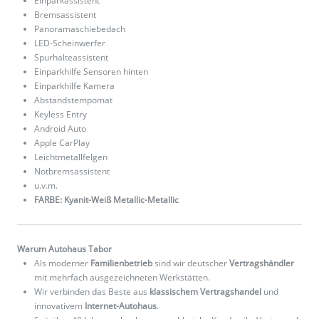
Einparkassistent
Bremsassistent
Panoramaschiebedach
LED-Scheinwerfer
Spurhalteassistent
Einparkhilfe Sensoren hinten
Einparkhilfe Kamera
Abstandstempomat
Keyless Entry
Android Auto
Apple CarPlay
Leichtmetallfelgen
Notbremsassistent
u.v.m.
FARBE: Kyanit-Weiß Metallic-Metallic
Warum Autohaus Tabor
Als moderner
Familienbetrieb
sind wir deutscher
Vertragshändler
mit mehrfach ausgezeichneten Werkstätten.
Wir verbinden das Beste aus
klassischem Vertragshandel
und
innovativem
Internet-Autohaus
.