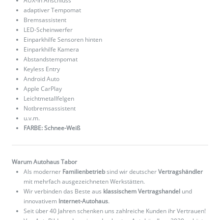
AUX-In Anschluss
adaptiver Tempomat
Bremsassistent
LED-Scheinwerfer
Einparkhilfe Sensoren hinten
Einparkhilfe Kamera
Abstandstempomat
Keyless Entry
Android Auto
Apple CarPlay
Leichtmetallfelgen
Notbremsassistent
u.v.m.
FARBE: Schnee-Weiß
Warum Autohaus Tabor
Als moderner
Familienbetrieb
sind wir deutscher
Vertragshändler
mit mehrfach ausgezeichneten Werkstätten.
Wir verbinden das Beste aus
klassischem Vertragshandel
und
innovativem
Internet-Autohaus
.
Seit über 40 Jahren schenken uns zahlreiche Kunden ihr Vertrauen!