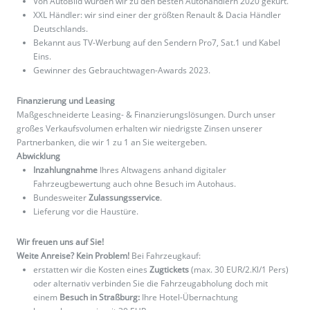
Von AutoBild wurden wir zu den besten Autohändlern 2020 gekürt.
XXL Händler: wir sind einer der größten Renault & Dacia Händler
Deutschlands.
Bekannt aus TV-Werbung auf den Sendern Pro7, Sat.1 und Kabel
Eins.
Gewinner des Gebrauchtwagen-Awards 2023.
Finanzierung und Leasing
Maßgeschneiderte Leasing- & Finanzierungslösungen. Durch unser
großes Verkaufsvolumen erhalten wir niedrigste Zinsen unserer
Partnerbanken, die wir 1 zu 1 an Sie weitergeben.
Abwicklung
Inzahlungnahme
Ihres Altwagens anhand digitaler
Fahrzeugbewertung auch ohne Besuch im Autohaus.
Bundesweiter
Zulassungsservice
.
Lieferung vor die Haustüre.
Wir freuen uns auf Sie!
Weite Anreise? Kein Problem!
Bei Fahrzeugkauf:
erstatten wir die Kosten eines
Zugtickets
(max. 30 EUR/2.Kl/1 Pers)
oder alternativ verbinden Sie die Fahrzeugabholung doch mit
einem
Besuch in Straßburg:
Ihre Hotel-Übernachtung