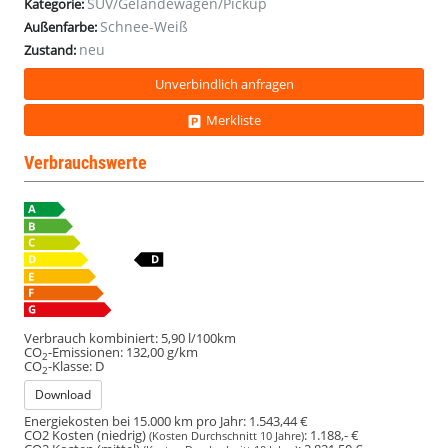
SUV/Geländewagen/Pickup
Kategorie:
Schnee-Weiß
Außenfarbe:
neu
Zustand:
Unverbindlich anfragen
Merkliste
Verbrauchswerte
Verbrauch kombiniert:
5,90 l/100km
CO
-Emissionen:
132,00 g/km
2
CO
-Klasse:
D
2
Download
Energiekosten bei 15.000 km pro Jahr:
1.543,44 €
CO2 Kosten (niedrig)
:
1.188,- €
(Kosten Durchschnitt 10 Jahre)