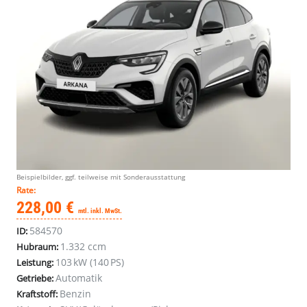
Beispielbilder, ggf. teilweise mit Sonderausstattung
Rate:
228,00 €
mtl. inkl. MwSt.
584570
ID:
1.332 ccm
Hubraum:
103 kW (140 PS)
Leistung:
Automatik
Getriebe:
Benzin
Kraftstoff: