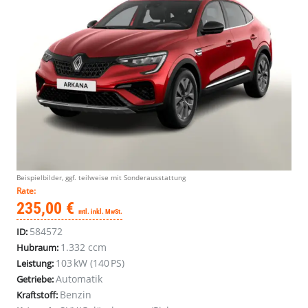
Beispielbilder, ggf. teilweise mit Sonderausstattung
Rate:
235,00 €
mtl. inkl. MwSt.
584572
ID:
1.332 ccm
Hubraum:
103 kW (140 PS)
Leistung:
Automatik
Getriebe:
Benzin
Kraftstoff: