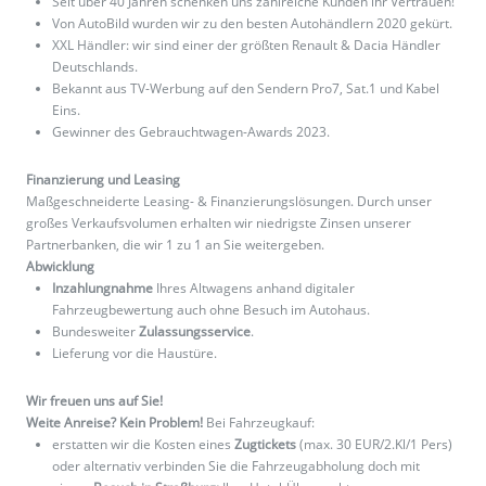
Seit über 40 Jahren schenken uns zahlreiche Kunden ihr Vertrauen!
Von AutoBild wurden wir zu den besten Autohändlern 2020 gekürt.
XXL Händler: wir sind einer der größten Renault & Dacia Händler
Deutschlands.
Bekannt aus TV-Werbung auf den Sendern Pro7, Sat.1 und Kabel
Eins.
Gewinner des Gebrauchtwagen-Awards 2023.
Finanzierung und Leasing
Maßgeschneiderte Leasing- & Finanzierungslösungen. Durch unser
großes Verkaufsvolumen erhalten wir niedrigste Zinsen unserer
Partnerbanken, die wir 1 zu 1 an Sie weitergeben.
Abwicklung
Inzahlungnahme
Ihres Altwagens anhand digitaler
Fahrzeugbewertung auch ohne Besuch im Autohaus.
Bundesweiter
Zulassungsservice
.
Lieferung vor die Haustüre.
Wir freuen uns auf Sie!
Weite Anreise? Kein Problem!
Bei Fahrzeugkauf:
erstatten wir die Kosten eines
Zugtickets
(max. 30 EUR/2.Kl/1 Pers)
oder alternativ verbinden Sie die Fahrzeugabholung doch mit