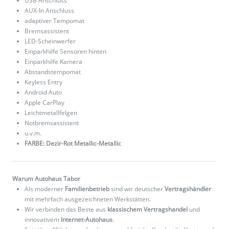
USB Anschluss
AUX-In Anschluss
adaptiver Tempomat
Bremsassistent
LED-Scheinwerfer
Einparkhilfe Sensoren hinten
Einparkhilfe Kamera
Abstandstempomat
Keyless Entry
Android Auto
Apple CarPlay
Leichtmetallfelgen
Notbremsassistent
u.v.m.
FARBE: Dezir-Rot Metallic-Metallic
Warum Autohaus Tabor
Als moderner
Familienbetrieb
sind wir deutscher
Vertragshändler
mit mehrfach ausgezeichneten Werkstätten.
Wir verbinden das Beste aus
klassischem Vertragshandel
und
innovativem
Internet-Autohaus
.