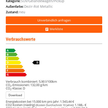
SUV/Geländewagen/Pickup
Kategorie:
Dezir-Rot Metallic
Außenfarbe:
neu
Zustand:
Unverbindlich anfragen
Merkliste
Verbrauchswerte
Verbrauch kombiniert:
5,90 l/100km
CO
-Emissionen:
132,00 g/km
2
CO
-Klasse:
D
2
Download
Energiekosten bei 15.000 km pro Jahr:
1.543,44 €
CO2 Kosten (niedrig)
:
1.188,- €
(Kosten Durchschnitt 10 Jahre)