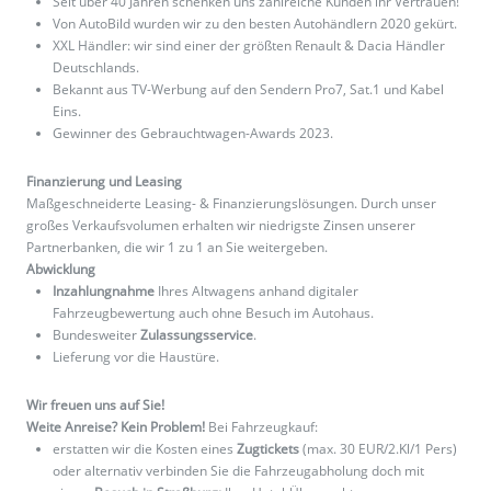
Seit über 40 Jahren schenken uns zahlreiche Kunden ihr Vertrauen!
Von AutoBild wurden wir zu den besten Autohändlern 2020 gekürt.
XXL Händler: wir sind einer der größten Renault & Dacia Händler
Deutschlands.
Bekannt aus TV-Werbung auf den Sendern Pro7, Sat.1 und Kabel
Eins.
Gewinner des Gebrauchtwagen-Awards 2023.
Finanzierung und Leasing
Maßgeschneiderte Leasing- & Finanzierungslösungen. Durch unser
großes Verkaufsvolumen erhalten wir niedrigste Zinsen unserer
Partnerbanken, die wir 1 zu 1 an Sie weitergeben.
Abwicklung
Inzahlungnahme
Ihres Altwagens anhand digitaler
Fahrzeugbewertung auch ohne Besuch im Autohaus.
Bundesweiter
Zulassungsservice
.
Lieferung vor die Haustüre.
Wir freuen uns auf Sie!
Weite Anreise? Kein Problem!
Bei Fahrzeugkauf:
erstatten wir die Kosten eines
Zugtickets
(max. 30 EUR/2.Kl/1 Pers)
oder alternativ verbinden Sie die Fahrzeugabholung doch mit