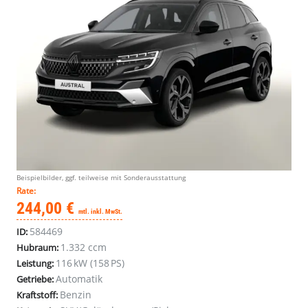
Beispielbilder, ggf. teilweise mit Sonderausstattung
Rate:
244,00 €
mtl. inkl. MwSt.
584469
ID:
1.332 ccm
Hubraum:
116 kW (158 PS)
Leistung:
Automatik
Getriebe:
Benzin
Kraftstoff: