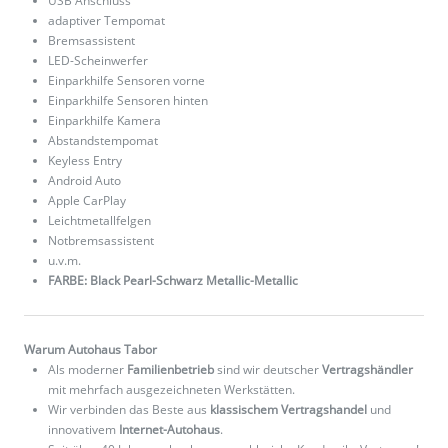
USB Anschluss
adaptiver Tempomat
Bremsassistent
LED-Scheinwerfer
Einparkhilfe Sensoren vorne
Einparkhilfe Sensoren hinten
Einparkhilfe Kamera
Abstandstempomat
Keyless Entry
Android Auto
Apple CarPlay
Leichtmetallfelgen
Notbremsassistent
u.v.m.
FARBE: Black Pearl-Schwarz Metallic-Metallic
Warum Autohaus Tabor
Als moderner
Familienbetrieb
sind wir deutscher
Vertragshändler
mit mehrfach ausgezeichneten Werkstätten.
Wir verbinden das Beste aus
klassischem Vertragshandel
und
innovativem
Internet-Autohaus
.