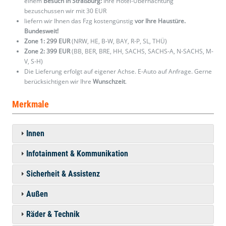
einem
Besuch in Straßburg:
Ihre Hotel-Übernachtung
bezuschussen wir mit 30 EUR
liefern wir Ihnen das Fzg kostengünstig
vor Ihre Haustüre.
Bundesweit!
Zone 1: 299 EUR
(NRW, HE, B-W, BAY, R-P, SL, THÜ)
Zone 2: 399 EUR
(BB, BER, BRE, HH, SACHS, SACHS-A, N-SACHS, M-
V, S-H)
Die Lieferung erfolgt auf eigener Achse. E-Auto auf Anfrage. Gerne
berücksichtigen wir Ihre
Wunschzeit
.
Merkmale
Innen
Infotainment & Kommunikation
Sicherheit & Assistenz
Außen
Räder & Technik