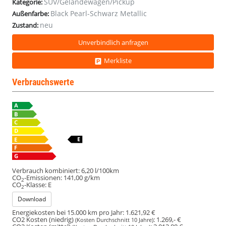
SUV/Geländewagen/Pickup
Kategorie:
Black Pearl-Schwarz Metallic
Außenfarbe:
neu
Zustand:
Unverbindlich anfragen
Merkliste
Verbrauchswerte
Verbrauch kombiniert:
6,20 l/100km
CO
-Emissionen:
141,00 g/km
2
CO
-Klasse:
E
2
Download
Energiekosten bei 15.000 km pro Jahr:
1.621,92 €
CO2 Kosten (niedrig)
:
1.269,- €
(Kosten Durchschnitt 10 Jahre)