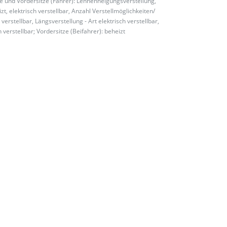
e und Vordersitze (Fahrer): Lehnenneigungsverstellung,
t, elektrisch verstellbar, Anzahl Verstellmöglichkeiten/
verstellbar, Längsverstellung - Art elektrisch verstellbar,
h verstellbar; Vordersitze (Beifahrer): beheizt