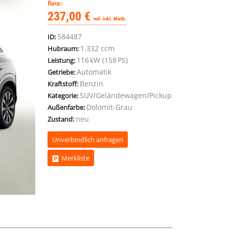
Rate:
237,00 €
mtl. inkl. MwSt.
584487
ID:
1.332 ccm
Hubraum:
116 kW (158 PS)
Leistung:
Automatik
Getriebe:
Benzin
Kraftstoff:
SUV/Geländewagen/Pickup
Kategorie:
Dolomit-Grau
Außenfarbe:
neu
Zustand:
Unverbindlich anfragen
Merkliste