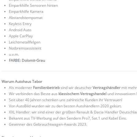
Einparkhilfe Sensoren hinten
Einparkhilfe Kamera
Abstandstempomat
Keyless Entry
Android Auto
Apple CarPlay
Leichtmetallfelgen
Notbremsassistent
u.v.m.
FARBE: Dolomit-Grau
Warum Autohaus Tabor
Als moderner
Familienbetrieb
sind wir deutscher
Vertragshändler
mit mehr
Wir verbinden das Beste aus
klassischem Vertragshandel
und innovativem
Seit über 40 Jahren schenken uns zahlreiche Kunden ihr Vertrauen!
Von AutoBild wurden wir zu den besten Autohändlern 2020 gekürt.
XXL Händler: wir sind einer der größten Renault & Dacia Händler Deutschla
Bekannt aus TV-Werbung auf den Sendern Pro7, Sat.1 und Kabel Eins.
Gewinner des Gebrauchtwagen-Awards 2023.