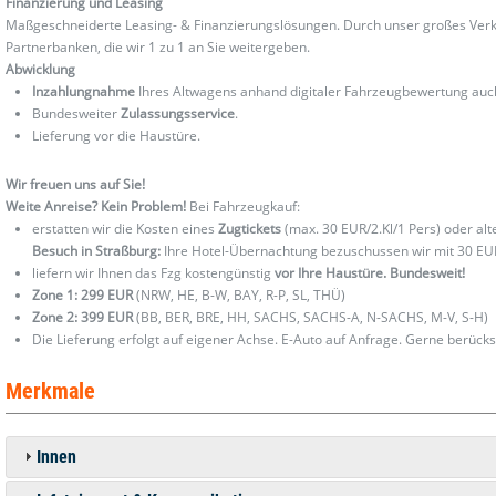
Finanzierung und Leasing
Maßgeschneiderte Leasing- & Finanzierungslösungen. Durch unser großes Verka
Partnerbanken, die wir 1 zu 1 an Sie weitergeben.
Abwicklung
Inzahlungnahme
Ihres Altwagens anhand digitaler Fahrzeugbewertung au
Bundesweiter
Zulassungsservice
.
Lieferung vor die Haustüre.
Wir freuen uns auf Sie!
Weite Anreise? Kein Problem!
Bei Fahrzeugkauf:
erstatten wir die Kosten eines
Zugtickets
(max. 30 EUR/2.Kl/1 Pers) oder al
Besuch in Straßburg:
Ihre Hotel-Übernachtung bezuschussen wir mit 30 EU
liefern wir Ihnen das Fzg kostengünstig
vor Ihre Haustüre. Bundesweit!
Zone 1: 299 EUR
(NRW, HE, B-W, BAY, R-P, SL, THÜ)
Zone 2: 399 EUR
(BB, BER, BRE, HH, SACHS, SACHS-A, N-SACHS, M-V, S-H)
Die Lieferung erfolgt auf eigener Achse. E-Auto auf Anfrage. Gerne berücks
Merkmale
Innen