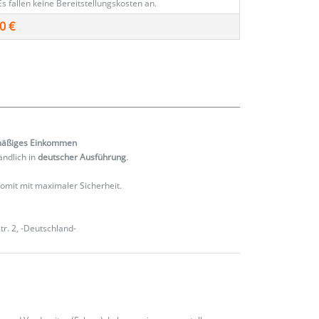
Es fallen keine Bereitstellungskosten an.
0 €
mäßiges
Einkommen
ändlich in
deutscher Ausführung
.
 somit mit maximaler Sicherheit.
r. 2, -Deutschland-