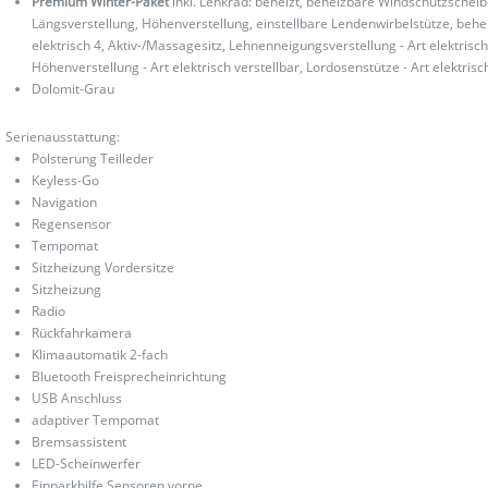
Premium Winter-Paket
inkl. Lenkrad: beheizt, beheizbare Windschutzscheib
Längsverstellung, Höhenverstellung, einstellbare Lendenwirbelstütze, beheiz
elektrisch 4, Aktiv-/Massagesitz, Lehnenneigungsverstellung - Art elektrisch 
Höhenverstellung - Art elektrisch verstellbar, Lordosenstütze - Art elektrisc
Dolomit-Grau
Serienausstattung:
Polsterung Teilleder
Keyless-Go
Navigation
Regensensor
Tempomat
Sitzheizung Vordersitze
Sitzheizung
Radio
Rückfahrkamera
Klimaautomatik 2-fach
Bluetooth Freisprecheinrichtung
USB Anschluss
adaptiver Tempomat
Bremsassistent
LED-Scheinwerfer
Einparkhilfe Sensoren vorne