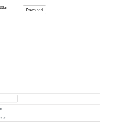
100km
Download
km
ate