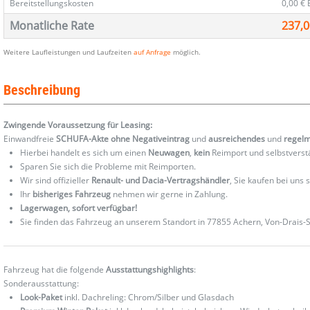
Bereitstellungskosten
0,00 €
Monatliche Rate
237,0
Weitere Laufleistungen und Laufzeiten
auf Anfrage
möglich.
Beschreibung
Zwingende Voraussetzung für Leasing:
Einwandfreie
SCHUFA-Akte ohne Negativeintrag
und
ausreichendes
und
regel
Hierbei handelt es sich um einen
Neuwagen
,
kein
Reimport und selbstverst
Sparen Sie sich die Probleme mit Reimporten.
Wir sind offizieller
Renault- und Dacia-Vertragshändler
, Sie kaufen bei uns
Ihr
bisheriges Fahrzeug
nehmen wir gerne in Zahlung.
Lagerwagen, sofort verfügbar!
Sie finden das Fahrzeug an unserem Standort in 77855 Achern, Von-Drais-St
Fahrzeug hat die folgende
Ausstattungshighlights
:
Sonderausstattung:
Look-Paket
inkl. Dachreling: Chrom/Silber und Glasdach