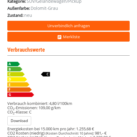
SUV/Geländewagen/Pickup
Kategorie:
Dolomit-Grau
Außenfarbe:
neu
Zustand:
Unverbindlich anfragen
Merkliste
Verbrauchswerte
Verbrauch kombiniert:
4,80 l/100km
CO
-Emissionen:
109,00 g/km
2
CO
-Klasse:
C
2
Download
Energiekosten bei 15.000 km pro Jahr:
1.255,68 €
CO2 Kosten (niedrig)
:
981,- €
(Kosten Durchschnitt 10 Jahre)