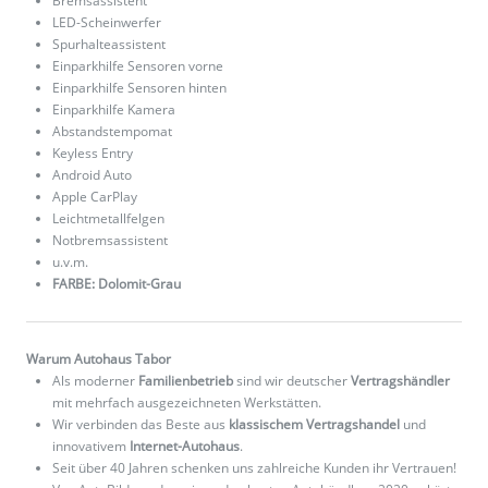
Bremsassistent
LED-Scheinwerfer
Spurhalteassistent
Einparkhilfe Sensoren vorne
Einparkhilfe Sensoren hinten
Einparkhilfe Kamera
Abstandstempomat
Keyless Entry
Android Auto
Apple CarPlay
Leichtmetallfelgen
Notbremsassistent
u.v.m.
FARBE: Dolomit-Grau
Warum Autohaus Tabor
Als moderner
Familienbetrieb
sind wir deutscher
Vertragshändler
mit mehrfach ausgezeichneten Werkstätten.
Wir verbinden das Beste aus
klassischem Vertragshandel
und
innovativem
Internet-Autohaus
.
Seit über 40 Jahren schenken uns zahlreiche Kunden ihr Vertrauen!