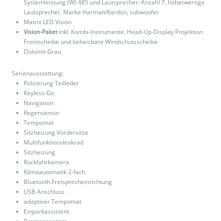
Systemleistung (W) 485 und Lautsprecher: Anzahl 7, höherwertige
Lautsprecher, Marke Harman/Kardon, subwoofer
Matrix LED Vision
Vision-Paket
inkl. Kombi-Instrumente: Head-Up-Display Projektion
Frontscheibe und beheizbare Windschutzscheibe
Dolomit-Grau
Serienausstattung:
Polsterung Teilleder
Keyless-Go
Navigation
Regensensor
Tempomat
Sitzheizung Vordersitze
Multifunktionslenkrad
Sitzheizung
Rückfahrkamera
Klimaautomatik 2-fach
Bluetooth Freisprecheinrichtung
USB Anschluss
adaptiver Tempomat
Einparkassistent