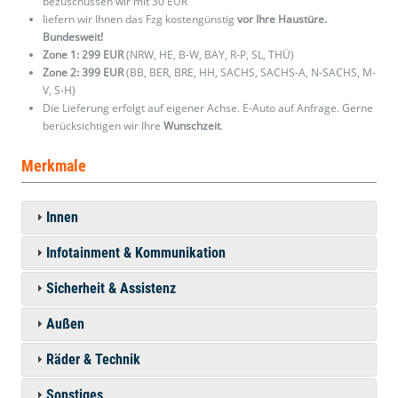
bezuschussen wir mit 30 EUR
liefern wir Ihnen das Fzg kostengünstig
vor Ihre Haustüre.
Bundesweit!
Zone 1: 299 EUR
(NRW, HE, B-W, BAY, R-P, SL, THÜ)
Zone 2: 399 EUR
(BB, BER, BRE, HH, SACHS, SACHS-A, N-SACHS, M-
V, S-H)
Die Lieferung erfolgt auf eigener Achse. E-Auto auf Anfrage. Gerne
berücksichtigen wir Ihre
Wunschzeit
.
Merkmale
Innen
Infotainment & Kommunikation
Sicherheit & Assistenz
Außen
Räder & Technik
Sonstiges