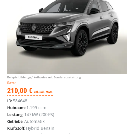
Beispielbilder, ggf. teilweise mit Sonderausstattung
Rate:
210,00 €
mtl. inkl. MwSt.
584648
ID:
1.199 ccm
Hubraum:
147 kW (200 PS)
Leistung:
Automatik
Getriebe:
Hybrid Benzin
Kraftstoff: