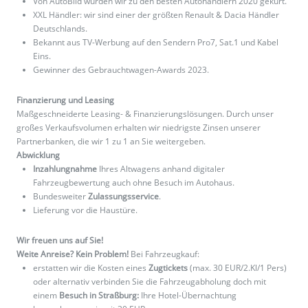
Von AutoBild wurden wir zu den besten Autohändlern 2020 gekürt.
XXL Händler: wir sind einer der größten Renault & Dacia Händler
Deutschlands.
Bekannt aus TV-Werbung auf den Sendern Pro7, Sat.1 und Kabel
Eins.
Gewinner des Gebrauchtwagen-Awards 2023.
Finanzierung und Leasing
Maßgeschneiderte Leasing- & Finanzierungslösungen. Durch unser
großes Verkaufsvolumen erhalten wir niedrigste Zinsen unserer
Partnerbanken, die wir 1 zu 1 an Sie weitergeben.
Abwicklung
Inzahlungnahme
Ihres Altwagens anhand digitaler
Fahrzeugbewertung auch ohne Besuch im Autohaus.
Bundesweiter
Zulassungsservice
.
Lieferung vor die Haustüre.
Wir freuen uns auf Sie!
Weite Anreise? Kein Problem!
Bei Fahrzeugkauf:
erstatten wir die Kosten eines
Zugtickets
(max. 30 EUR/2.Kl/1 Pers)
oder alternativ verbinden Sie die Fahrzeugabholung doch mit
einem
Besuch in Straßburg:
Ihre Hotel-Übernachtung