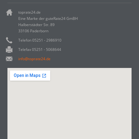
toprate24.de
Eine Marke der guteRate24 GmBH
Halberstädter Str. 89
33106 Paderborn
Telefon 05251 - 2986910
Telefax 05251 - 5068644
info@toprate24.de