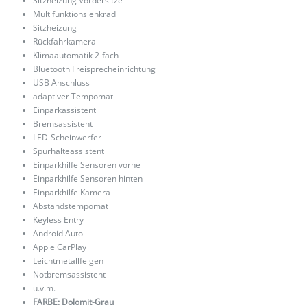
Sitzheizung Vordersitze
Multifunktionslenkrad
Sitzheizung
Rückfahrkamera
Klimaautomatik 2-fach
Bluetooth Freisprecheinrichtung
USB Anschluss
adaptiver Tempomat
Einparkassistent
Bremsassistent
LED-Scheinwerfer
Spurhalteassistent
Einparkhilfe Sensoren vorne
Einparkhilfe Sensoren hinten
Einparkhilfe Kamera
Abstandstempomat
Keyless Entry
Android Auto
Apple CarPlay
Leichtmetallfelgen
Notbremsassistent
u.v.m.
FARBE: Dolomit-Grau