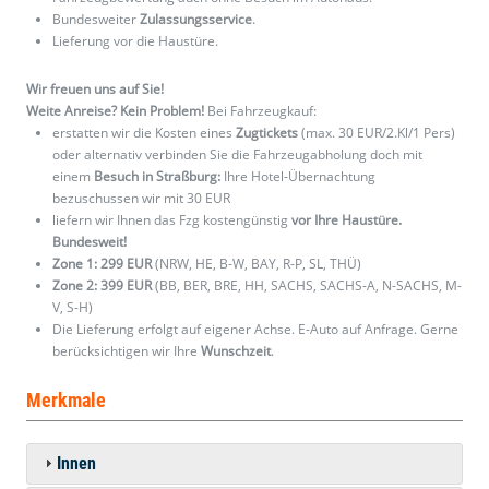
Bundesweiter
Zulassungsservice
.
Lieferung vor die Haustüre.
Wir freuen uns auf Sie!
Weite Anreise? Kein Problem!
Bei Fahrzeugkauf:
erstatten wir die Kosten eines
Zugtickets
(max. 30 EUR/2.Kl/1 Pers)
oder alternativ verbinden Sie die Fahrzeugabholung doch mit
einem
Besuch in Straßburg:
Ihre Hotel-Übernachtung
bezuschussen wir mit 30 EUR
liefern wir Ihnen das Fzg kostengünstig
vor Ihre Haustüre.
Bundesweit!
Zone 1: 299 EUR
(NRW, HE, B-W, BAY, R-P, SL, THÜ)
Zone 2: 399 EUR
(BB, BER, BRE, HH, SACHS, SACHS-A, N-SACHS, M-
V, S-H)
Die Lieferung erfolgt auf eigener Achse. E-Auto auf Anfrage. Gerne
berücksichtigen wir Ihre
Wunschzeit
.
Merkmale
Innen