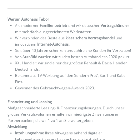
Warum Autohaus Tabor
Als moderner
Familienbetrieb
sind wir deutscher
Vertragshändler
mit mehrfach ausgezeichneten Werkstätten.
Wir verbinden das Beste aus
klassischem Vertragshandel
und
innovativem
Internet-Autohaus
.
Seit über 40 Jahren schenken uns zahlreiche Kunden ihr Vertrauen!
Von AutoBild wurden wir zu den besten Autohändlern 2020 gekürt.
XXL Händler: wir sind einer der größten Renault & Dacia Händler
Deutschlands.
Bekannt aus TV-Werbung auf den Sendern Pro7, Sat.1 und Kabel
Eins.
Gewinner des Gebrauchtwagen-Awards 2023.
Finanzierung und Leasing
Maßgeschneiderte Leasing- & Finanzierungslösungen. Durch unser
großes Verkaufsvolumen erhalten wir niedrigste Zinsen unserer
Partnerbanken, die wir 1 zu 1 an Sie weitergeben.
Abwicklung
Inzahlungnahme
Ihres Altwagens anhand digitaler
Fahrzeugbewertung auch ohne Besuch im Autohaus.