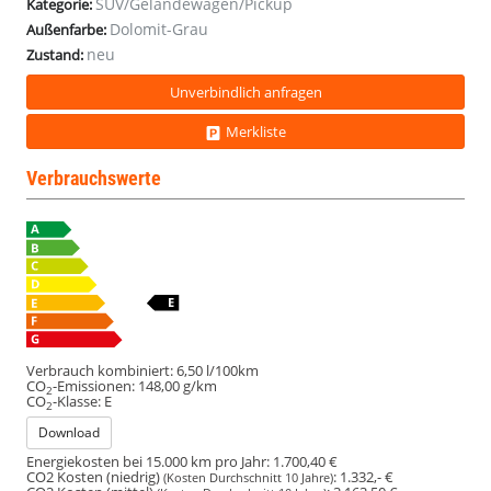
SUV/Geländewagen/Pickup
Kategorie:
Dolomit-Grau
Außenfarbe:
neu
Zustand:
Unverbindlich anfragen
Merkliste
Verbrauchswerte
Verbrauch kombiniert:
6,50 l/100km
CO
-Emissionen:
148,00 g/km
2
CO
-Klasse:
E
2
Download
Energiekosten bei 15.000 km pro Jahr:
1.700,40 €
CO2 Kosten (niedrig)
:
1.332,- €
(Kosten Durchschnitt 10 Jahre)