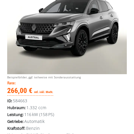
Beispielbilder, ggf. teilweise mit Sonderausstattung
Rate:
266,00 €
mtl. inkl. MwSt.
584663
ID:
1.332 ccm
Hubraum:
116 kW (158 PS)
Leistung:
Automatik
Getriebe:
Benzin
Kraftstoff: