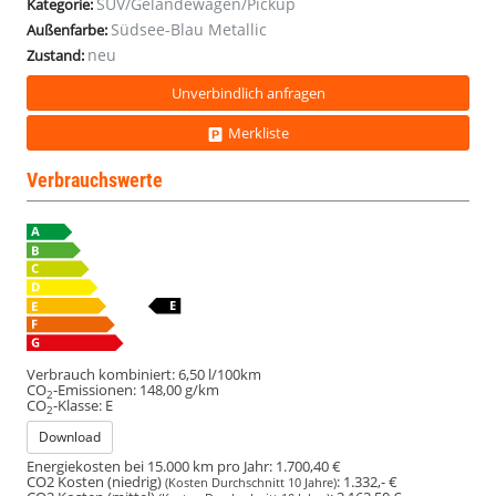
SUV/Geländewagen/Pickup
Kategorie:
Südsee-Blau Metallic
Außenfarbe:
neu
Zustand:
Unverbindlich anfragen
Merkliste
Verbrauchswerte
Verbrauch kombiniert:
6,50 l/100km
CO
-Emissionen:
148,00 g/km
2
CO
-Klasse:
E
2
Download
Energiekosten bei 15.000 km pro Jahr:
1.700,40 €
CO2 Kosten (niedrig)
:
1.332,- €
(Kosten Durchschnitt 10 Jahre)