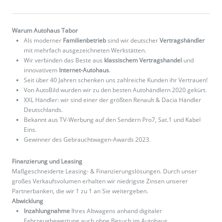
Warum Autohaus Tabor
Als moderner
Familienbetrieb
sind wir deutscher
Vertragshändler
mit mehrfach ausgezeichneten Werkstätten.
Wir verbinden das Beste aus
klassischem Vertragshandel
und
innovativem
Internet-Autohaus
.
Seit über 40 Jahren schenken uns zahlreiche Kunden ihr Vertrauen!
Von AutoBild wurden wir zu den besten Autohändlern 2020 gekürt.
XXL Händler: wir sind einer der größten Renault & Dacia Händler
Deutschlands.
Bekannt aus TV-Werbung auf den Sendern Pro7, Sat.1 und Kabel
Eins.
Gewinner des Gebrauchtwagen-Awards 2023.
Finanzierung und Leasing
Maßgeschneiderte Leasing- & Finanzierungslösungen. Durch unser
großes Verkaufsvolumen erhalten wir niedrigste Zinsen unserer
Partnerbanken, die wir 1 zu 1 an Sie weitergeben.
Abwicklung
Inzahlungnahme
Ihres Altwagens anhand digitaler
Fahrzeugbewertung auch ohne Besuch im Autohaus.