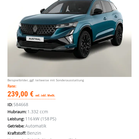
Beispielbilder, ggf. teilweise mit Sonderausstattung
Rate:
239,00 €
mtl. inkl. MwSt.
584668
ID:
1.332 ccm
Hubraum:
116 kW (158 PS)
Leistung:
Automatik
Getriebe:
Benzin
Kraftstoff: