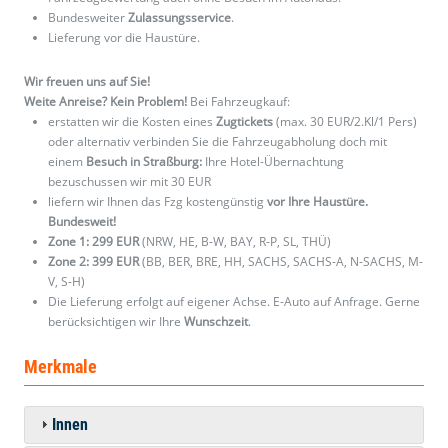
Bundesweiter
Zulassungsservice
.
Lieferung vor die Haustüre.
Wir freuen uns auf Sie!
Weite Anreise? Kein Problem!
Bei Fahrzeugkauf:
erstatten wir die Kosten eines
Zugtickets
(max. 30 EUR/2.Kl/1 Pers)
oder alternativ verbinden Sie die Fahrzeugabholung doch mit
einem
Besuch in Straßburg:
Ihre Hotel-Übernachtung
bezuschussen wir mit 30 EUR
liefern wir Ihnen das Fzg kostengünstig
vor Ihre Haustüre.
Bundesweit!
Zone 1: 299 EUR
(NRW, HE, B-W, BAY, R-P, SL, THÜ)
Zone 2: 399 EUR
(BB, BER, BRE, HH, SACHS, SACHS-A, N-SACHS, M-
V, S-H)
Die Lieferung erfolgt auf eigener Achse. E-Auto auf Anfrage. Gerne
berücksichtigen wir Ihre
Wunschzeit
.
Merkmale
Innen