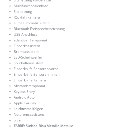
Sitzheizung Vordersitze
Multifunktionslenkrad
Sitzheizung
Rückfahrkamera
Klimaautomatik 2-fach
Bluetooth Freisprecheinrichtung
USB Anschluss
adaptiver Tempomat
Einparkassistent
Bremsassistent
LED-Scheinwerfer
Spurhalteassistent
Einparkhilfe Sensoren vorne
Einparkhilfe Sensoren hinten
Einparkhilfe Kamera
Abstandstempomat
Keyless Entry
Android Auto
Apple CarPlay
Leichtmetallfelgen
Notbremsassistent
u.v.m.
FARBE: Südsee-Blau Metallic-Metallic