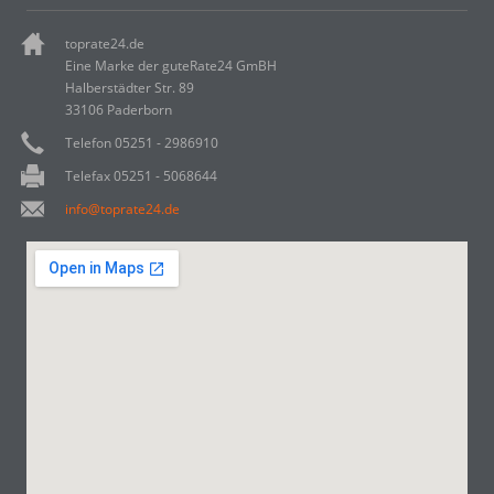
toprate24.de
Eine Marke der guteRate24 GmBH
Halberstädter Str. 89
33106 Paderborn
Telefon 05251 - 2986910
Telefax 05251 - 5068644
info@toprate24.de