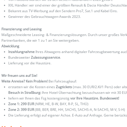
XXL Händler: wir sind einer der größten Renault & Dacia Händler Deutschla
Bekannt aus TV-Werbung auf den Sendern Pro7, Sat.1 und Kabel Eins.
Gewinner des Gebrauchtwagen-Awards 2023.
Finanzierung und Leasing
Maßgeschneiderte Leasing- & Finanzierungslösungen. Durch unser großes Verka
Partnerbanken, die wir 1 zu 1 an Sie weitergeben.
Abwicklung
Inzahlungnahme
Ihres Altwagens anhand digitaler Fahrzeugbewertung au
Bundesweiter
Zulassungsservice
.
Lieferung vor die Haustüre.
Wir freuen uns auf Sie!
Weite Anreise? Kein Problem!
Bei Fahrzeugkauf:
erstatten wir die Kosten eines
Zugtickets
(max. 30 EUR/2.Kl/1 Pers) oder al
Besuch in Straßburg:
Ihre Hotel-Übernachtung bezuschussen wir mit 30 EU
liefern wir Ihnen das Fzg kostengünstig
vor Ihre Haustüre. Bundesweit!
Zone 1: 299 EUR
(NRW, HE, B-W, BAY, R-P, SL, THÜ)
Zone 2: 399 EUR
(BB, BER, BRE, HH, SACHS, SACHS-A, N-SACHS, M-V, S-H)
Die Lieferung erfolgt auf eigener Achse. E-Auto auf Anfrage. Gerne berücks