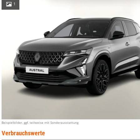
1
Beispielbilder, ggf. teilweise mit Sonderausstattung
Verbrauchswerte