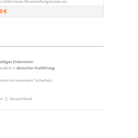
Es fallen keine Bereitstellungskosten an.
0 €
mäßiges
Einkommen
ändlich in
deutscher Ausführung
.
 somit mit maximaler Sicherheit.
r. 2, -Deutschland-