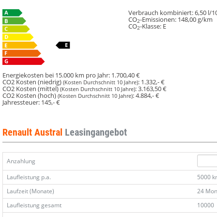
Verbrauch kombiniert:
6,50 l/
CO
-Emissionen:
148,00 g/km
2
CO
-Klasse:
E
2
Energiekosten bei 15.000 km pro Jahr:
1.700,40 €
CO2 Kosten (niedrig)
:
1.332,- €
(Kosten Durchschnitt 10 Jahre)
CO2 Kosten (mittel)
:
3.163,50 €
(Kosten Durchschnitt 10 Jahre)
CO2 Kosten (hoch)
:
4.884,- €
(Kosten Durchschnitt 10 Jahre)
Jahressteuer:
145,- €
Renault Austral
Leasingangebot
Anzahlung
Laufleistung p.a.
5000 
Laufzeit (Monate)
24 Mon
Laufleistung gesamt
10000