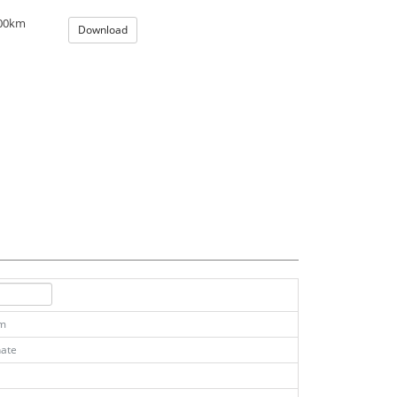
100km
Download
km
ate