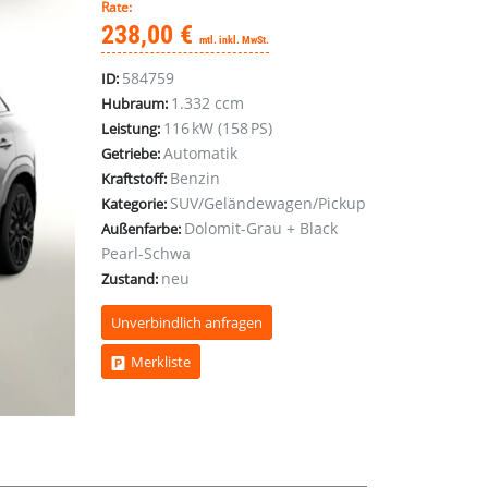
Rate:
238,00 €
mtl. inkl. MwSt.
584759
ID:
1.332 ccm
Hubraum:
116 kW (158 PS)
Leistung:
Automatik
Getriebe:
Benzin
Kraftstoff:
SUV/Geländewagen/Pickup
Kategorie:
Dolomit-Grau + Black
Außenfarbe:
Pearl-Schwa
neu
Zustand:
Unverbindlich anfragen
Merkliste