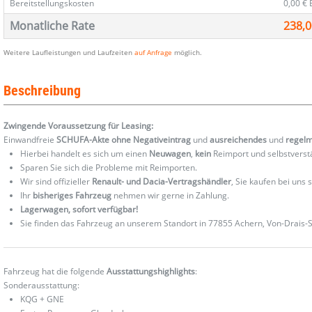
Bereitstellungskosten
0,00 €
Monatliche Rate
238,0
Weitere Laufleistungen und Laufzeiten
auf Anfrage
möglich.
Beschreibung
Zwingende Voraussetzung für Leasing:
Einwandfreie
SCHUFA-Akte ohne Negativeintrag
und
ausreichendes
und
regel
Hierbei handelt es sich um einen
Neuwagen
,
kein
Reimport und selbstverst
Sparen Sie sich die Probleme mit Reimporten.
Wir sind offizieller
Renault- und Dacia-Vertragshändler
, Sie kaufen bei uns
Ihr
bisheriges Fahrzeug
nehmen wir gerne in Zahlung.
Lagerwagen, sofort verfügbar!
Sie finden das Fahrzeug an unserem Standort in 77855 Achern, Von-Drais-St
Fahrzeug hat die folgende
Ausstattungshighlights
:
Sonderausstattung:
KQG + GNE