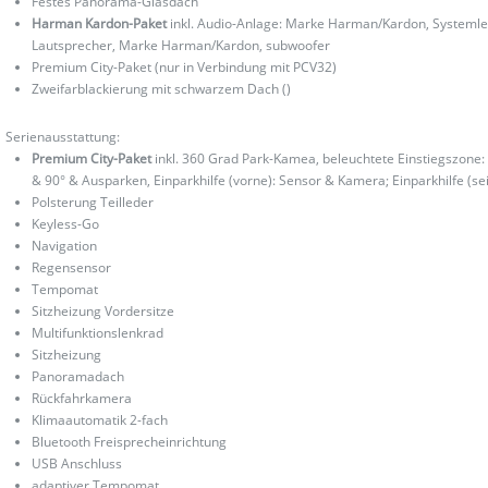
Festes Panorama-Glasdach
Harman Kardon-Paket
inkl. Audio-Anlage: Marke Harman/Kardon, Systemlei
Lautsprecher, Marke Harman/Kardon, subwoofer
Premium City-Paket (nur in Verbindung mit PCV32)
Zweifarblackierung mit schwarzem Dach ()
Serienausstattung:
Premium City-Paket
inkl. 360 Grad Park-Kamea, beleuchtete Einstiegszone: 
& 90° & Ausparken, Einparkhilfe (vorne): Sensor & Kamera; Einparkhilfe (se
Polsterung Teilleder
Keyless-Go
Navigation
Regensensor
Tempomat
Sitzheizung Vordersitze
Multifunktionslenkrad
Sitzheizung
Panoramadach
Rückfahrkamera
Klimaautomatik 2-fach
Bluetooth Freisprecheinrichtung
USB Anschluss
adaptiver Tempomat