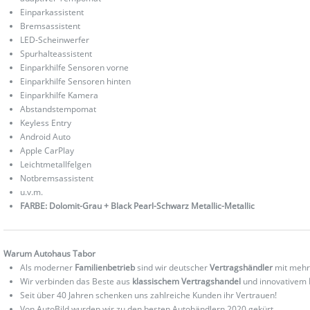
Einparkassistent
Bremsassistent
LED-Scheinwerfer
Spurhalteassistent
Einparkhilfe Sensoren vorne
Einparkhilfe Sensoren hinten
Einparkhilfe Kamera
Abstandstempomat
Keyless Entry
Android Auto
Apple CarPlay
Leichtmetallfelgen
Notbremsassistent
u.v.m.
FARBE: Dolomit-Grau + Black Pearl-Schwarz Metallic-Metallic
Warum Autohaus Tabor
Als moderner
Familienbetrieb
sind wir deutscher
Vertragshändler
mit mehr
Wir verbinden das Beste aus
klassischem Vertragshandel
und innovativem
Seit über 40 Jahren schenken uns zahlreiche Kunden ihr Vertrauen!
Von AutoBild wurden wir zu den besten Autohändlern 2020 gekürt.