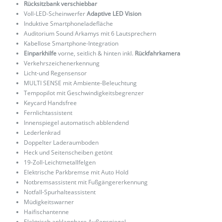
Rücksitzbank verschiebbar
Voll-LED-Scheinwerfer
Adaptive LED Vision
Induktive Smartphoneladefläche
Auditorium Sound Arkamys mit 6 Lautsprechern
Kabellose Smartphone-Integration
Einparkhilfe
vorne, seitlich & hinten inkl.
Rückfahrkamera
Verkehrszeichenerkennung
Licht-und Regensensor
MULTI SENSE mit Ambiente-Beleuchtung
Tempopilot mit Geschwindigkeitsbegrenzer
Keycard Handsfree
Fernlichtassistent
Innenspiegel automatisch abblendend
Lederlenkrad
Doppelter Laderaumboden
Heck und Seitenscheiben getönt
19-Zoll-Leichtmetallfelgen
Elektrische Parkbremse mit Auto Hold
Notbremsassistent mit Fußgängererkennung
Notfall-Spurhalteassistent
Müdigkeitswarner
Haifischantenne
Elektrisch anklappbare Außenspiegel