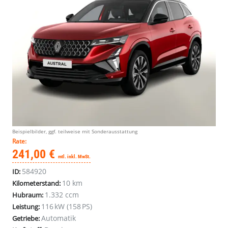
Beispielbilder, ggf. teilweise mit Sonderausstattung
Rate:
241,00 €
mtl. inkl. MwSt.
584920
ID:
10 km
Kilometerstand:
1.332 ccm
Hubraum:
116 kW (158 PS)
Leistung:
Automatik
Getriebe: