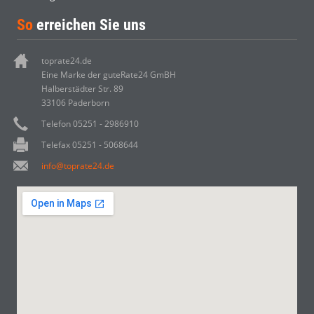
So
erreichen Sie uns
toprate24.de
Eine Marke der guteRate24 GmBH
Halberstädter Str. 89
33106 Paderborn
Telefon 05251 - 2986910
Telefax 05251 - 5068644
info@toprate24.de