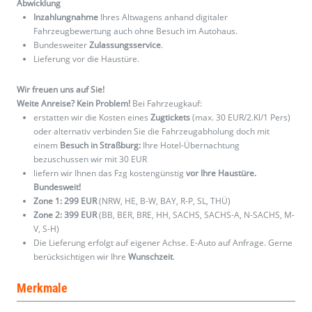
Abwicklung
Inzahlungnahme
Ihres Altwagens anhand digitaler
Fahrzeugbewertung auch ohne Besuch im Autohaus.
Bundesweiter
Zulassungsservice
.
Lieferung vor die Haustüre.
Wir freuen uns auf Sie!
Weite Anreise? Kein Problem!
Bei Fahrzeugkauf:
erstatten wir die Kosten eines
Zugtickets
(max. 30 EUR/2.Kl/1 Pers)
oder alternativ verbinden Sie die Fahrzeugabholung doch mit
einem
Besuch in Straßburg:
Ihre Hotel-Übernachtung
bezuschussen wir mit 30 EUR
liefern wir Ihnen das Fzg kostengünstig
vor Ihre Haustüre.
Bundesweit!
Zone 1: 299 EUR
(NRW, HE, B-W, BAY, R-P, SL, THÜ)
Zone 2: 399 EUR
(BB, BER, BRE, HH, SACHS, SACHS-A, N-SACHS, M-
V, S-H)
Die Lieferung erfolgt auf eigener Achse. E-Auto auf Anfrage. Gerne
berücksichtigen wir Ihre
Wunschzeit
.
Merkmale