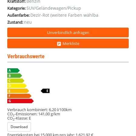
Benzin
Kraftstoff:
SUV/Geländewagen/Pickup
Kategorie:
Dezir-Rot (weitere Farben wählba
Außenfarbe:
neu
Zustand:
Unverbindlich anfragen
Merkliste
Verbrauchswerte
Verbrauch kombiniert:
6,20 l/100km
CO
-Emissionen:
141,00 g/km
2
CO
-Klasse:
E
2
Download
Energiekosten bei 15.000 km pro Jahr:
1.621,92 €