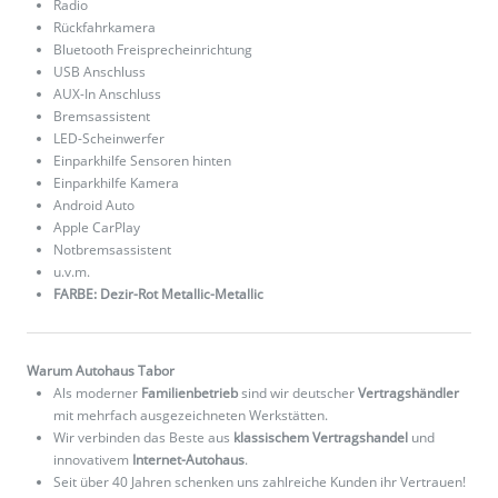
Radio
Rückfahrkamera
Bluetooth Freisprecheinrichtung
USB Anschluss
AUX-In Anschluss
Bremsassistent
LED-Scheinwerfer
Einparkhilfe Sensoren hinten
Einparkhilfe Kamera
Android Auto
Apple CarPlay
Notbremsassistent
u.v.m.
FARBE: Dezir-Rot Metallic-Metallic
Warum Autohaus Tabor
Als moderner
Familienbetrieb
sind wir deutscher
Vertragshändler
mit mehrfach ausgezeichneten Werkstätten.
Wir verbinden das Beste aus
klassischem Vertragshandel
und
innovativem
Internet-Autohaus
.
Seit über 40 Jahren schenken uns zahlreiche Kunden ihr Vertrauen!