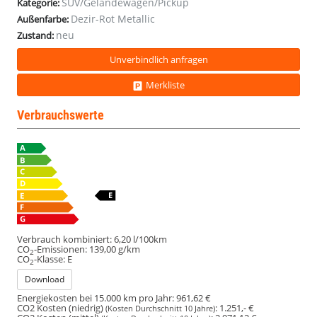
SUV/Geländewagen/Pickup
Kategorie:
Dezir-Rot Metallic
Außenfarbe:
neu
Zustand:
Unverbindlich anfragen
Merkliste
Verbrauchswerte
Verbrauch kombiniert:
6,20 l/100km
CO
-Emissionen:
139,00 g/km
2
CO
-Klasse:
E
2
Download
Energiekosten bei 15.000 km pro Jahr:
961,62 €
CO2 Kosten (niedrig)
:
1.251,- €
(Kosten Durchschnitt 10 Jahre)