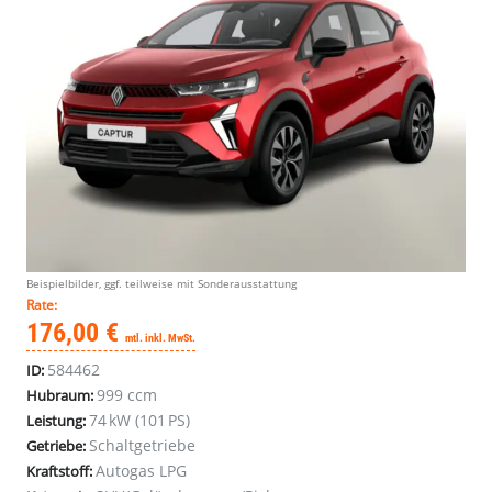
Beispielbilder, ggf. teilweise mit Sonderausstattung
Rate:
176,00 €
mtl. inkl. MwSt.
584462
ID:
999 ccm
Hubraum:
74 kW (101 PS)
Leistung:
Schaltgetriebe
Getriebe:
Autogas LPG
Kraftstoff: