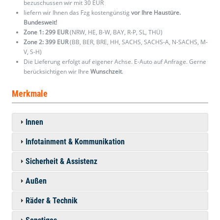
bezuschussen wir mit 30 EUR
liefern wir Ihnen das Fzg kostengünstig
vor Ihre Haustüre.
Bundesweit!
Zone 1: 299 EUR
(NRW, HE, B-W, BAY, R-P, SL, THÜ)
Zone 2: 399 EUR
(BB, BER, BRE, HH, SACHS, SACHS-A, N-SACHS, M-
V, S-H)
Die Lieferung erfolgt auf eigener Achse. E-Auto auf Anfrage. Gerne
berücksichtigen wir Ihre
Wunschzeit
.
Merkmale
Innen
Infotainment & Kommunikation
Sicherheit & Assistenz
Außen
Räder & Technik