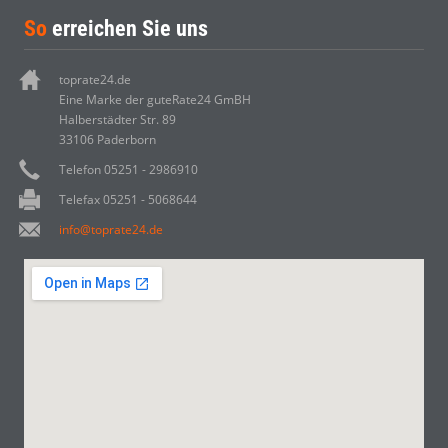
So
erreichen Sie uns
toprate24.de
Eine Marke der guteRate24 GmBH
Halberstädter Str. 89
33106 Paderborn
Telefon 05251 - 2986910
Telefax 05251 - 5068644
info@toprate24.de