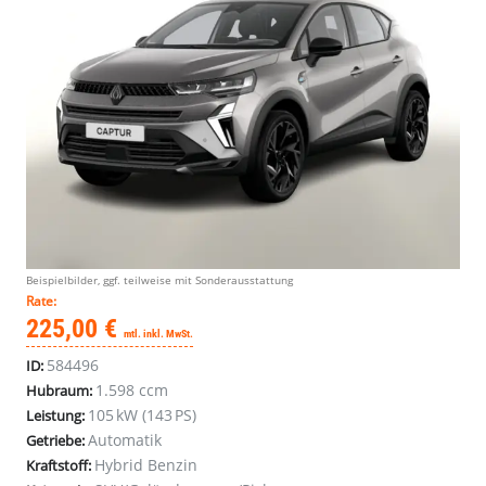
Beispielbilder, ggf. teilweise mit Sonderausstattung
Rate:
225,00 €
mtl. inkl. MwSt.
584496
ID:
1.598 ccm
Hubraum:
105 kW (143 PS)
Leistung:
Automatik
Getriebe:
Hybrid Benzin
Kraftstoff: