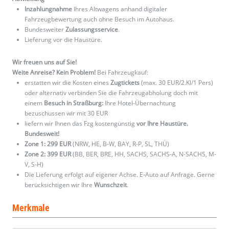
Inzahlungnahme
Ihres Altwagens anhand digitaler
Fahrzeugbewertung auch ohne Besuch im Autohaus.
Bundesweiter
Zulassungsservice
.
Lieferung vor die Haustüre.
Wir freuen uns auf Sie!
Weite Anreise? Kein Problem!
Bei Fahrzeugkauf:
erstatten wir die Kosten eines
Zugtickets
(max. 30 EUR/2.Kl/1 Pers)
oder alternativ verbinden Sie die Fahrzeugabholung doch mit
einem
Besuch in Straßburg:
Ihre Hotel-Übernachtung
bezuschussen wir mit 30 EUR
liefern wir Ihnen das Fzg kostengünstig
vor Ihre Haustüre.
Bundesweit!
Zone 1: 299 EUR
(NRW, HE, B-W, BAY, R-P, SL, THÜ)
Zone 2: 399 EUR
(BB, BER, BRE, HH, SACHS, SACHS-A, N-SACHS, M-
V, S-H)
Die Lieferung erfolgt auf eigener Achse. E-Auto auf Anfrage. Gerne
berücksichtigen wir Ihre
Wunschzeit
.
Merkmale