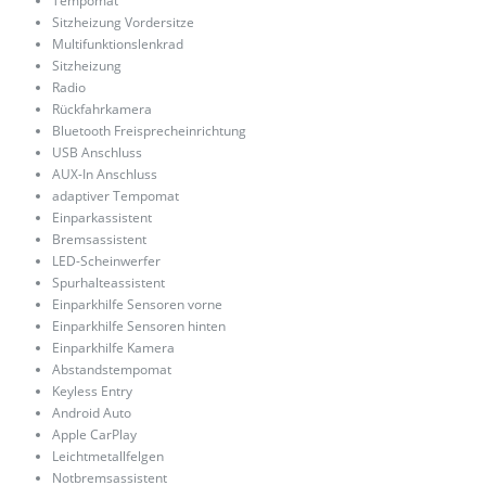
Tempomat
Sitzheizung Vordersitze
Multifunktionslenkrad
Sitzheizung
Radio
Rückfahrkamera
Bluetooth Freisprecheinrichtung
USB Anschluss
AUX-In Anschluss
adaptiver Tempomat
Einparkassistent
Bremsassistent
LED-Scheinwerfer
Spurhalteassistent
Einparkhilfe Sensoren vorne
Einparkhilfe Sensoren hinten
Einparkhilfe Kamera
Abstandstempomat
Keyless Entry
Android Auto
Apple CarPlay
Leichtmetallfelgen
Notbremsassistent