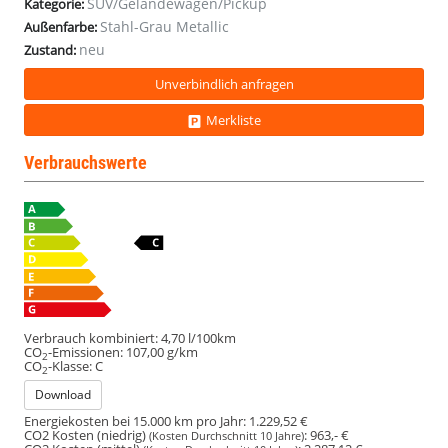
SUV/Geländewagen/Pickup
Kategorie:
Stahl-Grau Metallic
Außenfarbe:
neu
Zustand:
Unverbindlich anfragen
Merkliste
Verbrauchswerte
Verbrauch kombiniert:
4,70 l/100km
CO
-Emissionen:
107,00 g/km
2
CO
-Klasse:
C
2
Download
Energiekosten bei 15.000 km pro Jahr:
1.229,52 €
CO2 Kosten (niedrig)
:
963,- €
(Kosten Durchschnitt 10 Jahre)