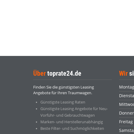
Über
toprate24.de
Wir
si
Monta
Finden Sie die günstigsten Leasing
Angebote für Ihren Traumwagen.
Dienst
Günstigste Leasing Raten
Mittwo
Günstigste Leasing Angebote für Neu-
Donner
Vorführ- und Gebrauchtwagen
Freitag
Marken- und Herstellerunabhängig
Beste Filter- und Suchmöglichkeiten
Samsta