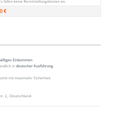
Es fallen keine Bereitstellungskosten an.
0 €
mäßiges
Einkommen
ändlich in
deutscher Ausführung
.
 somit mit maximaler Sicherheit.
r. 2, -Deutschland-