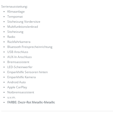
Serienausstattung:
Klimaanlage
Tempomat
Sitzheizung Vordersitze
Multifunktionslenkrad
Sitzheizung
Radio
Rückfahrkamera
Bluetooth Freisprecheinrichtung
USB Anschluss
AUX-In Anschluss
Bremsassistent
LED-Scheinwerfer
Einparkhilfe Sensoren hinten
Einparkhilfe Kamera
Android Auto
Apple CarPlay
Notbremsassistent
u.v.m.
FARBE: Dezir-Rot Metallic-Metallic