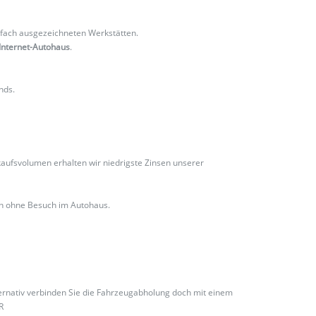
fach ausgezeichneten Werkstätten.
Internet-Autohaus
.
nds.
ufsvolumen erhalten wir niedrigste Zinsen unserer
ch ohne Besuch im Autohaus.
ternativ verbinden Sie die Fahrzeugabholung doch mit einem
R