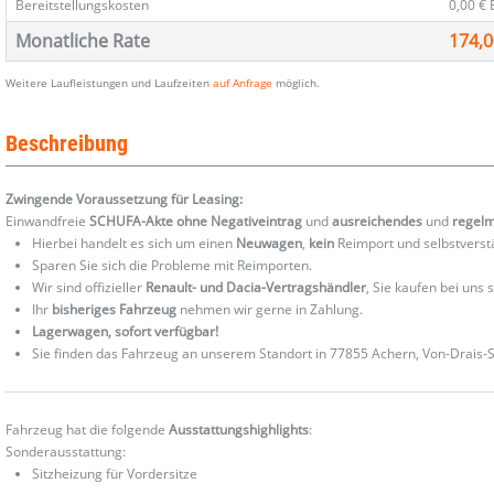
Bereitstellungskosten
0,00 €
Monatliche Rate
174,0
Weitere Laufleistungen und Laufzeiten
auf Anfrage
möglich.
Beschreibung
Zwingende Voraussetzung für Leasing:
Einwandfreie
SCHUFA-Akte ohne Negativeintrag
und
ausreichendes
und
regel
Hierbei handelt es sich um einen
Neuwagen
,
kein
Reimport und selbstverst
Sparen Sie sich die Probleme mit Reimporten.
Wir sind offizieller
Renault- und Dacia-Vertragshändler
, Sie kaufen bei uns
Ihr
bisheriges Fahrzeug
nehmen wir gerne in Zahlung.
Lagerwagen, sofort verfügbar!
Sie finden das Fahrzeug an unserem Standort in 77855 Achern, Von-Drais-St
Fahrzeug hat die folgende
Ausstattungshighlights
:
Sonderausstattung:
Sitzheizung für Vordersitze