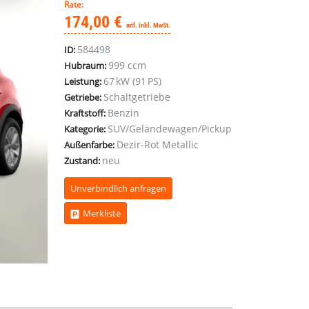
Rate:
174,00 €
mtl. inkl. MwSt.
584498
ID:
999 ccm
Hubraum:
67 kW (91 PS)
Leistung:
Schaltgetriebe
Getriebe:
Benzin
Kraftstoff:
SUV/Geländewagen/Pickup
Kategorie:
Dezir-Rot Metallic
Außenfarbe:
neu
Zustand:
Unverbindlich anfragen
Merkliste