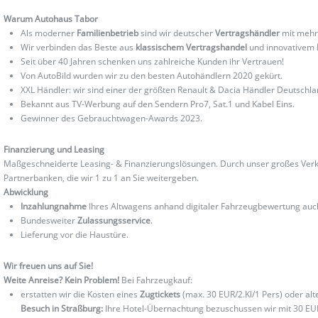
Warum Autohaus Tabor
Als moderner
Familienbetrieb
sind wir deutscher
Vertragshändler
mit mehr
Wir verbinden das Beste aus
klassischem Vertragshandel
und innovativem
Seit über 40 Jahren schenken uns zahlreiche Kunden ihr Vertrauen!
Von AutoBild wurden wir zu den besten Autohändlern 2020 gekürt.
XXL Händler: wir sind einer der größten Renault & Dacia Händler Deutschla
Bekannt aus TV-Werbung auf den Sendern Pro7, Sat.1 und Kabel Eins.
Gewinner des Gebrauchtwagen-Awards 2023.
Finanzierung und Leasing
Maßgeschneiderte Leasing- & Finanzierungslösungen. Durch unser großes Verka
Partnerbanken, die wir 1 zu 1 an Sie weitergeben.
Abwicklung
Inzahlungnahme
Ihres Altwagens anhand digitaler Fahrzeugbewertung au
Bundesweiter
Zulassungsservice
.
Lieferung vor die Haustüre.
Wir freuen uns auf Sie!
Weite Anreise? Kein Problem!
Bei Fahrzeugkauf:
erstatten wir die Kosten eines
Zugtickets
(max. 30 EUR/2.Kl/1 Pers) oder al
Besuch in Straßburg:
Ihre Hotel-Übernachtung bezuschussen wir mit 30 EU