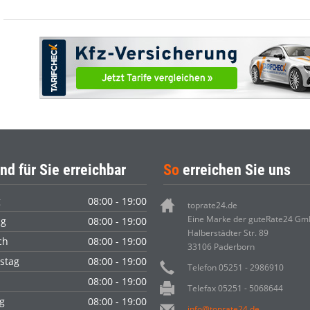
nd für Sie erreichbar
So
erreichen Sie uns
g
08:00 - 19:00
toprate24.de
Eine Marke der guteRate24 G
ag
08:00 - 19:00
Halberstädter Str. 89
ch
08:00 - 19:00
33106 Paderborn
stag
08:00 - 19:00
Telefon 05251 - 2986910
08:00 - 19:00
Telefax 05251 - 5068644
g
08:00 - 19:00
info@toprate24.de