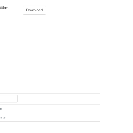
100km
Download
km
ate