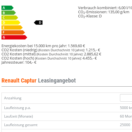
Verbrauch kombiniert:
6,00 l/
CO
-Emissionen:
135,00 g/km
2
CO
-Klasse:
D
2
Energiekosten bei 15.000 km pro Jahr:
1.569,60 €
CO2 Kosten (niedrig)
:
1.215,- €
(Kosten Durchschnitt 10 Jahre)
CO2 Kosten (mittel)
:
2.885,62 €
(Kosten Durchschnitt 10 Jahre)
CO2 Kosten (hoch)
:
4.455,- €
(Kosten Durchschnitt 10 Jahre)
Jahressteuer:
104,- €
Renault Captur
Leasingangebot
Anzahlung
Laufleistung p.a.
5000 
Laufzeit (Monate)
60 Mon
Laufleistung gesamt
25000