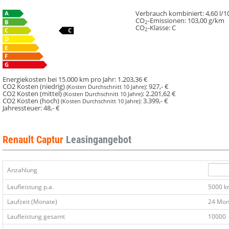
Verbrauch kombiniert:
4,60 l/
CO
-Emissionen:
103,00 g/km
2
CO
-Klasse:
C
2
Energiekosten bei 15.000 km pro Jahr:
1.203,36 €
CO2 Kosten (niedrig)
:
927,- €
(Kosten Durchschnitt 10 Jahre)
CO2 Kosten (mittel)
:
2.201,62 €
(Kosten Durchschnitt 10 Jahre)
CO2 Kosten (hoch)
:
3.399,- €
(Kosten Durchschnitt 10 Jahre)
Jahressteuer:
48,- €
Renault Captur
Leasingangebot
Anzahlung
Laufleistung p.a.
5000 
Laufzeit (Monate)
24 Mon
Laufleistung gesamt
10000