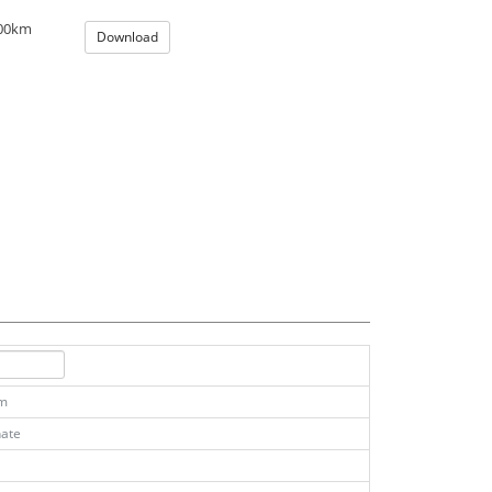
100km
Download
km
ate