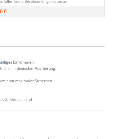
Es fallen keine Bereitstellungskosten an.
0 €
mäßiges
Einkommen
ändlich in
deutscher Ausführung
.
 somit mit maximaler Sicherheit.
r. 2, -Deutschland-