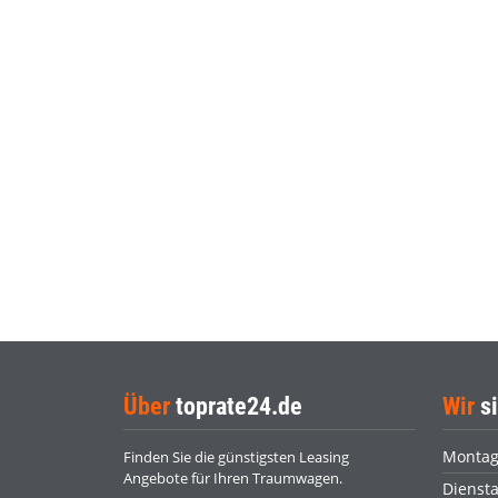
Über
toprate24.de
Wir
si
Monta
Finden Sie die günstigsten Leasing
Angebote für Ihren Traumwagen.
Dienst