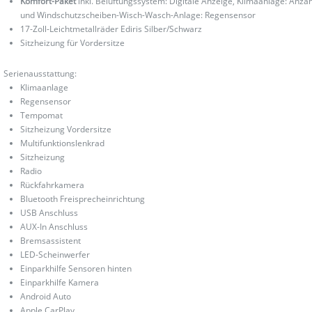
Komfort-Paket
inkl. Belüftungssystem: Digitale Anzeige, Klimaanlage: Anza
und Windschutzscheiben-Wisch-Wasch-Anlage: Regensensor
17-Zoll-Leichtmetallräder Ediris Silber/Schwarz
Sitzheizung für Vordersitze
Serienausstattung:
Klimaanlage
Regensensor
Tempomat
Sitzheizung Vordersitze
Multifunktionslenkrad
Sitzheizung
Radio
Rückfahrkamera
Bluetooth Freisprecheinrichtung
USB Anschluss
AUX-In Anschluss
Bremsassistent
LED-Scheinwerfer
Einparkhilfe Sensoren hinten
Einparkhilfe Kamera
Android Auto
Apple CarPlay