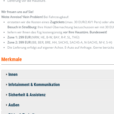
Lieferung vor die Haustüre.
Wir freuen uns auf Sie!
Weite Anreise? Kein Problem!
Bei Fahrzeugkauf:
erstatten wir die Kosten eines
Zugtickets
(max. 30 EUR/2.Kl/1 Pers) oder al
Besuch in Straßburg:
Ihre Hotel-Übernachtung bezuschussen wir mit 30 EU
liefern wir Ihnen das Fzg kostengünstig
vor Ihre Haustüre. Bundesweit!
Zone 1: 299 EUR
(NRW, HE, B-W, BAY, R-P, SL, THÜ)
Zone 2: 399 EUR
(BB, BER, BRE, HH, SACHS, SACHS-A, N-SACHS, M-V, S-H)
Die Lieferung erfolgt auf eigener Achse. E-Auto auf Anfrage. Gerne berücks
Merkmale
Innen
Infotainment & Kommunikation
Sicherheit & Assistenz
Außen