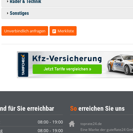
Räder & Technik
Sonstiges
Unverbindlich anfragen
Merkliste
nd für Sie erreichbar
So
erreichen Sie uns
g
08:00 - 19:00
toprate24.de
Eine Marke der guteRate24 G
ag
08:00 - 19:00