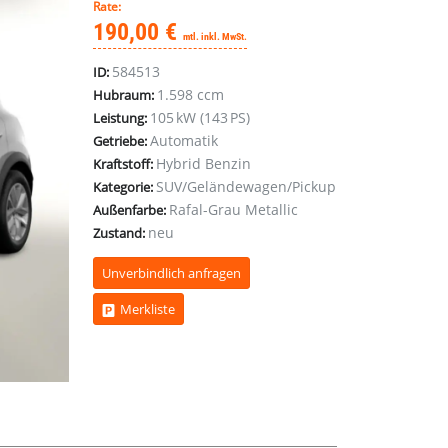
Rate:
190,00 €
mtl. inkl. MwSt.
584513
ID:
1.598 ccm
Hubraum:
105 kW (143 PS)
Leistung:
Automatik
Getriebe:
Hybrid Benzin
Kraftstoff:
SUV/Geländewagen/Pickup
Kategorie:
Rafal-Grau Metallic
Außenfarbe:
neu
Zustand:
Unverbindlich anfragen
Merkliste