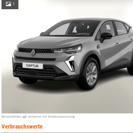
1
Beispielbilder, ggf. teilweise mit Sonderausstattung
Verbrauchswerte