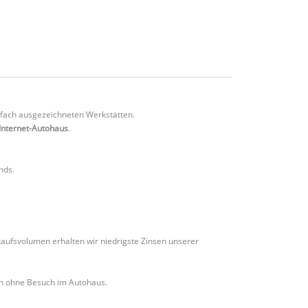
fach ausgezeichneten Werkstätten.
Internet-Autohaus
.
nds.
ufsvolumen erhalten wir niedrigste Zinsen unserer
ch ohne Besuch im Autohaus.