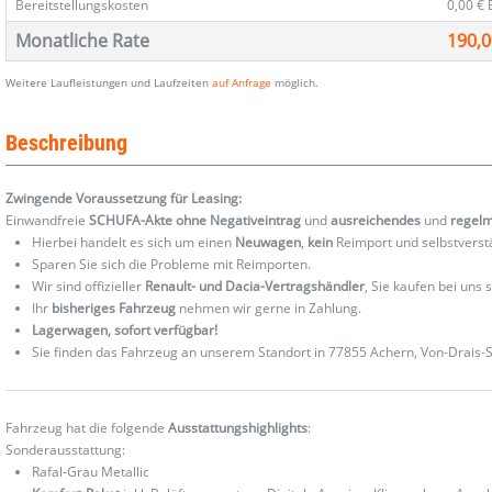
Bereitstellungskosten
0,00 €
Monatliche Rate
190,0
Weitere Laufleistungen und Laufzeiten
auf Anfrage
möglich.
Beschreibung
Zwingende Voraussetzung für Leasing:
Einwandfreie
SCHUFA-Akte ohne Negativeintrag
und
ausreichendes
und
regel
Hierbei handelt es sich um einen
Neuwagen
,
kein
Reimport und selbstverst
Sparen Sie sich die Probleme mit Reimporten.
Wir sind offizieller
Renault- und Dacia-Vertragshändler
, Sie kaufen bei uns
Ihr
bisheriges Fahrzeug
nehmen wir gerne in Zahlung.
Lagerwagen, sofort verfügbar!
Sie finden das Fahrzeug an unserem Standort in 77855 Achern, Von-Drais-St
Fahrzeug hat die folgende
Ausstattungshighlights
:
Sonderausstattung:
Rafal-Grau Metallic