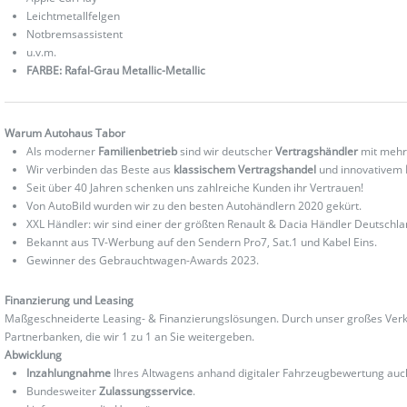
Leichtmetallfelgen
Notbremsassistent
u.v.m.
FARBE: Rafal-Grau Metallic-Metallic
Warum Autohaus Tabor
Als moderner
Familienbetrieb
sind wir deutscher
Vertragshändler
mit mehr
Wir verbinden das Beste aus
klassischem Vertragshandel
und innovativem
Seit über 40 Jahren schenken uns zahlreiche Kunden ihr Vertrauen!
Von AutoBild wurden wir zu den besten Autohändlern 2020 gekürt.
XXL Händler: wir sind einer der größten Renault & Dacia Händler Deutschla
Bekannt aus TV-Werbung auf den Sendern Pro7, Sat.1 und Kabel Eins.
Gewinner des Gebrauchtwagen-Awards 2023.
Finanzierung und Leasing
Maßgeschneiderte Leasing- & Finanzierungslösungen. Durch unser großes Verka
Partnerbanken, die wir 1 zu 1 an Sie weitergeben.
Abwicklung
Inzahlungnahme
Ihres Altwagens anhand digitaler Fahrzeugbewertung au
Bundesweiter
Zulassungsservice
.