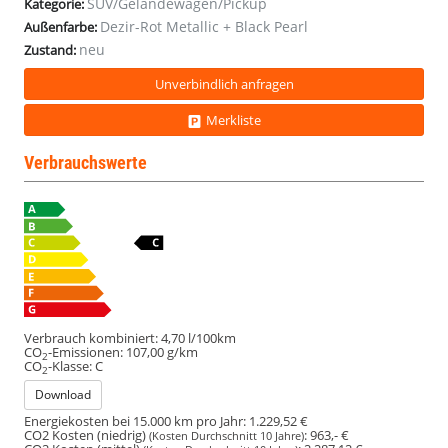
SUV/Geländewagen/Pickup
Kategorie:
Dezir-Rot Metallic + Black Pearl
Außenfarbe:
neu
Zustand:
Unverbindlich anfragen
Merkliste
Verbrauchswerte
Verbrauch kombiniert:
4,70 l/100km
CO
-Emissionen:
107,00 g/km
2
CO
-Klasse:
C
2
Download
Energiekosten bei 15.000 km pro Jahr:
1.229,52 €
CO2 Kosten (niedrig)
:
963,- €
(Kosten Durchschnitt 10 Jahre)