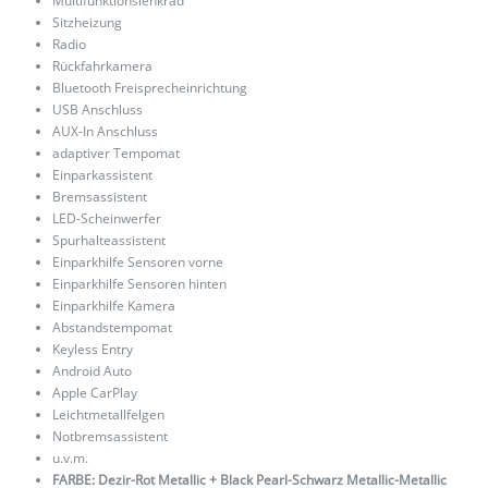
Multifunktionslenkrad
Sitzheizung
Radio
Rückfahrkamera
Bluetooth Freisprecheinrichtung
USB Anschluss
AUX-In Anschluss
adaptiver Tempomat
Einparkassistent
Bremsassistent
LED-Scheinwerfer
Spurhalteassistent
Einparkhilfe Sensoren vorne
Einparkhilfe Sensoren hinten
Einparkhilfe Kamera
Abstandstempomat
Keyless Entry
Android Auto
Apple CarPlay
Leichtmetallfelgen
Notbremsassistent
u.v.m.
FARBE: Dezir-Rot Metallic + Black Pearl-Schwarz Metallic-Metallic