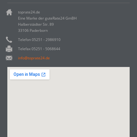
toprate24.de
Eine Marke der guteRate24 GmBH
Halberstädter Str. 89
33106 Paderborn
Telefon 05251 - 2986910
Telefax 05251 - 5068644
info@toprate24.de