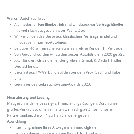
Warum Autohaus Tabor
Als moderner
Familienbetrieb
sind wir deutscher
Vertragshändler
mit mehrfach ausgezeichneten Werkstätten.
Wir verbinden das Beste aus
klassischem Vertragshandel
und
innovativem
Internet-Autohaus
.
Seit über 40 Jahren schenken uns zahlreiche Kunden ihr Vertrauen!
Von AutoBild wurden wir zu den besten Autohändlern 2020 gekürt.
XXL Händler: wir sind einer der größten Renault & Dacia Händler
Deutschlands.
Bekannt aus TV-Werbung auf den Sendern Pro7, Sat.1 und Kabel
Eins.
Gewinner des Gebrauchtwagen-Awards 2023.
Finanzierung und Leasing
Maßgeschneiderte Leasing- & Finanzierungslösungen. Durch unser
großes Verkaufsvolumen erhalten wir niedrigste Zinsen unserer
Partnerbanken, die wir 1 zu 1 an Sie weitergeben.
Abwicklung
Inzahlungnahme
Ihres Altwagens anhand digitaler
Fahrzeugbewertung auch ohne Besuch im Autohaus.