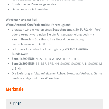
Bundesweiter
Zulassungsservice
.
Lieferung vor die Haustüre.
Wir freuen uns auf Sie!
Weite Anreise? Kein Problem!
Bei Fahrzeugkauf:
erstatten wir die Kosten eines
Zugtickets
(max. 30 EUR/2.Kl/1 Pers)
oder alternativ verbinden Sie die Fahrzeugabholung doch mit
einem
Besuch in Straßburg:
Ihre Hotel-Übernachtung
bezuschussen wir mit 30 EUR
liefern wir Ihnen das Fzg kostengünstig
vor Ihre Haustüre.
Bundesweit!
Zone 1: 299 EUR
(NRW, HE, B-W, BAY, R-P, SL, THÜ)
Zone 2: 399 EUR
(BB, BER, BRE, HH, SACHS, SACHS-A, N-SACHS, M-
V, S-H)
Die Lieferung erfolgt auf eigener Achse. E-Auto auf Anfrage. Gerne
berücksichtigen wir Ihre
Wunschzeit
.
Merkmale
Innen