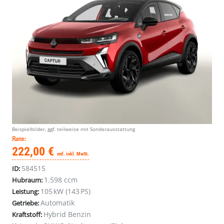
Beispielbilder, ggf. teilweise mit Sonderausstattung
Rate:
222,00 €
mtl. inkl. MwSt.
584515
ID:
1.598 ccm
Hubraum:
105 kW (143 PS)
Leistung:
Automatik
Getriebe:
Hybrid Benzin
Kraftstoff: