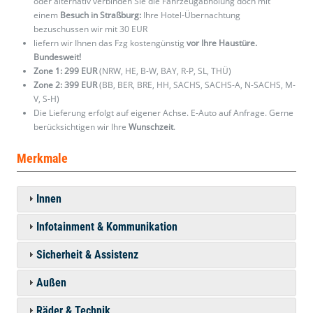
oder alternativ verbinden Sie die Fahrzeugabholung doch mit
einem
Besuch in Straßburg:
Ihre Hotel-Übernachtung
bezuschussen wir mit 30 EUR
liefern wir Ihnen das Fzg kostengünstig
vor Ihre Haustüre.
Bundesweit!
Zone 1: 299 EUR
(NRW, HE, B-W, BAY, R-P, SL, THÜ)
Zone 2: 399 EUR
(BB, BER, BRE, HH, SACHS, SACHS-A, N-SACHS, M-
V, S-H)
Die Lieferung erfolgt auf eigener Achse. E-Auto auf Anfrage. Gerne
berücksichtigen wir Ihre
Wunschzeit
.
Merkmale
Innen
Infotainment & Kommunikation
Sicherheit & Assistenz
Außen
Räder & Technik