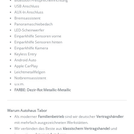
Bluetooth Freisprecheinrichtung
USB Anschluss
AUX-In Anschluss
Bremsassistent
Panoramaschiebedach
LED-Scheinwerfer
Einparkhilfe Sensoren vorne
Einparkhilfe Sensoren hinten
Einparkhilfe Kamera
Keyless Entry
Android Auto
Apple CarPlay
Leichtmetallfelgen
Notbremsassistent
u.v.m.
FARBE: Dezir-Rot Metallic-Metallic
Warum Autohaus Tabor
Als moderner
Familienbetrieb
sind wir deutscher
Vertragshändler
mit mehrfach ausgezeichneten Werkstätten.
Wir verbinden das Beste aus
klassischem Vertragshandel
und