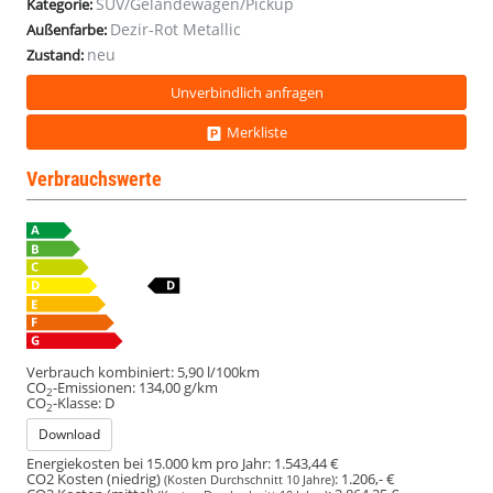
SUV/Geländewagen/Pickup
Kategorie:
Dezir-Rot Metallic
Außenfarbe:
neu
Zustand:
Unverbindlich anfragen
Merkliste
Verbrauchswerte
Verbrauch kombiniert:
5,90 l/100km
CO
-Emissionen:
134,00 g/km
2
CO
-Klasse:
D
2
Download
Energiekosten bei 15.000 km pro Jahr:
1.543,44 €
CO2 Kosten (niedrig)
:
1.206,- €
(Kosten Durchschnitt 10 Jahre)