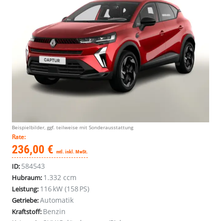
Beispielbilder, ggf. teilweise mit Sonderausstattung
Rate:
236,00 €
mtl. inkl. MwSt.
584543
ID:
1.332 ccm
Hubraum:
116 kW (158 PS)
Leistung:
Automatik
Getriebe:
Benzin
Kraftstoff: