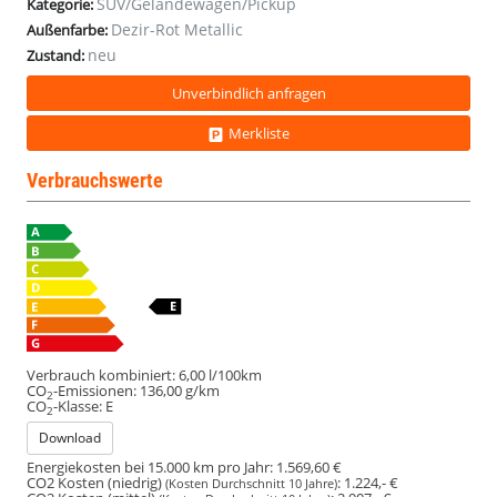
SUV/Geländewagen/Pickup
Kategorie:
Dezir-Rot Metallic
Außenfarbe:
neu
Zustand:
Unverbindlich anfragen
Merkliste
Verbrauchswerte
Verbrauch kombiniert:
6,00 l/100km
CO
-Emissionen:
136,00 g/km
2
CO
-Klasse:
E
2
Download
Energiekosten bei 15.000 km pro Jahr:
1.569,60 €
CO2 Kosten (niedrig)
:
1.224,- €
(Kosten Durchschnitt 10 Jahre)