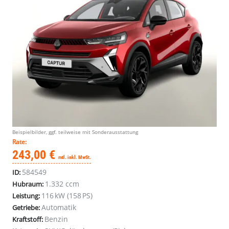
Beispielbilder, ggf. teilweise mit Sonderausstattung
Rate:
243,00 €
mtl. inkl. MwSt.
584549
ID:
1.332 ccm
Hubraum:
116 kW (158 PS)
Leistung:
Automatik
Getriebe:
Benzin
Kraftstoff: