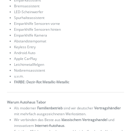
Einparkassistent
Bremsassistent
LED-Scheinwerfer
Spurhalteassistent
Einparkhilfe Sensoren vorne
Einparkhilfe Sensoren hinten
Einparkhilfe Kamera
Abstandstempomat
Keyless Entry
Android Auto
Apple CarPlay
Leichtmetallfelgen
Notbremsassistent
u.v.m.
FARBE: Dezir-Rot Metallic-Metallic
Warum Autohaus Tabor
Als moderner
Familienbetrieb
sind wir deutscher
Vertragshändler
mit mehrfach ausgezeichneten Werkstätten.
Wir verbinden das Beste aus
klassischem Vertragshandel
und
innovativem
Internet-Autohaus
.