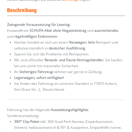
Beschreibung
Zwingende Voraussetzung für Leasing:
Einwandfreie
SCHUFA-Akte ohne Negativeintrag
und
ausreichendes
und
regelmäßiges
Einkommen
Hierbei handelt es sich um einen
Neuwagen
,
kein
Reimport und
selbstverständlich in
deutscher Ausführung
.
Sparen Sie sich die Probleme mit Reimporten.
Wir sind offizieller
Renault- und Dacia-Vertragshändler
, Sie kaufen
bei uns somit mit maximaler Sicherheit.
Ihr
bisheriges Fahrzeug
nehmen wir gerne in Zahlung.
Lagerwagen, sofort verfügbar!
Sie finden das Fahrzeug an unserem Standort in 77855 Achern,
Von-Drais-Str. 2, -Deutschland-
Fahrzeug hat die folgende
Ausstattungshighlights
:
Sonderausstattung:
360° City-Paket
inkl. 360 Grad Park-Kamea, Einparkassistent
(hinten): halbautomatisch & 90° & Ausparken, Einparkhilfe (vorne,