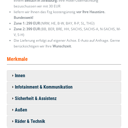
einem
Besuch in Straßburg:
Ihre Hotel-Übernachtung
bezuschussen wir mit 30 EUR
liefern wir Ihnen das Fzg kostengünstig
vor Ihre Haustüre.
Bundesweit!
Zone 1: 299 EUR
(NRW, HE, B-W, BAY, R-P, SL, THÜ)
Zone 2: 399 EUR
(BB, BER, BRE, HH, SACHS, SACHS-A, N-SACHS, M-
V, S-H)
Die Lieferung erfolgt auf eigener Achse. E-Auto auf Anfrage. Gerne
berücksichtigen wir Ihre
Wunschzeit
.
Merkmale
Innen
Infotainment & Kommunikation
Sicherheit & Assistenz
Außen
Räder & Technik