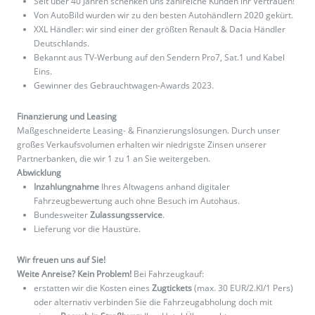
Seit über 40 Jahren schenken uns zahlreiche Kunden ihr Vertrauen!
Von AutoBild wurden wir zu den besten Autohändlern 2020 gekürt.
XXL Händler: wir sind einer der größten Renault & Dacia Händler
Deutschlands.
Bekannt aus TV-Werbung auf den Sendern Pro7, Sat.1 und Kabel
Eins.
Gewinner des Gebrauchtwagen-Awards 2023.
Finanzierung und Leasing
Maßgeschneiderte Leasing- & Finanzierungslösungen. Durch unser
großes Verkaufsvolumen erhalten wir niedrigste Zinsen unserer
Partnerbanken, die wir 1 zu 1 an Sie weitergeben.
Abwicklung
Inzahlungnahme
Ihres Altwagens anhand digitaler
Fahrzeugbewertung auch ohne Besuch im Autohaus.
Bundesweiter
Zulassungsservice
.
Lieferung vor die Haustüre.
Wir freuen uns auf Sie!
Weite Anreise? Kein Problem!
Bei Fahrzeugkauf:
erstatten wir die Kosten eines
Zugtickets
(max. 30 EUR/2.Kl/1 Pers)
oder alternativ verbinden Sie die Fahrzeugabholung doch mit