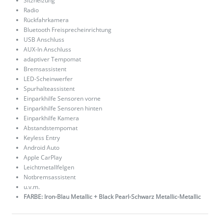
Sitzheizung
Radio
Rückfahrkamera
Bluetooth Freisprecheinrichtung
USB Anschluss
AUX-In Anschluss
adaptiver Tempomat
Bremsassistent
LED-Scheinwerfer
Spurhalteassistent
Einparkhilfe Sensoren vorne
Einparkhilfe Sensoren hinten
Einparkhilfe Kamera
Abstandstempomat
Keyless Entry
Android Auto
Apple CarPlay
Leichtmetallfelgen
Notbremsassistent
u.v.m.
FARBE: Iron-Blau Metallic + Black Pearl-Schwarz Metallic-Metallic