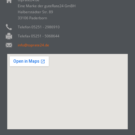
Eine Marke der guteRate24 GmBH
Halberstädter Str. 89
33106 Paderborn
Telefon 05251 - 2986910
Telefax 05251 - 5068644
info@toprate24.de