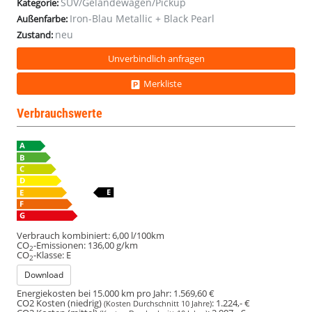
SUV/Geländewagen/Pickup
Kategorie:
Iron-Blau Metallic + Black Pearl
Außenfarbe:
neu
Zustand:
Unverbindlich anfragen
Merkliste
Verbrauchswerte
Verbrauch kombiniert:
6,00 l/100km
CO
-Emissionen:
136,00 g/km
2
CO
-Klasse:
E
2
Download
Energiekosten bei 15.000 km pro Jahr:
1.569,60 €
CO2 Kosten (niedrig)
:
1.224,- €
(Kosten Durchschnitt 10 Jahre)