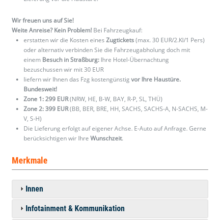
Wir freuen uns auf Sie!
Weite Anreise? Kein Problem!
Bei Fahrzeugkauf:
erstatten wir die Kosten eines
Zugtickets
(max. 30 EUR/2.Kl/1 Pers)
oder alternativ verbinden Sie die Fahrzeugabholung doch mit
einem
Besuch in Straßburg:
Ihre Hotel-Übernachtung
bezuschussen wir mit 30 EUR
liefern wir Ihnen das Fzg kostengünstig
vor Ihre Haustüre.
Bundesweit!
Zone 1: 299 EUR
(NRW, HE, B-W, BAY, R-P, SL, THÜ)
Zone 2: 399 EUR
(BB, BER, BRE, HH, SACHS, SACHS-A, N-SACHS, M-
V, S-H)
Die Lieferung erfolgt auf eigener Achse. E-Auto auf Anfrage. Gerne
berücksichtigen wir Ihre
Wunschzeit
.
Merkmale
Innen
Infotainment & Kommunikation