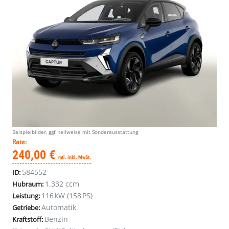
Beispielbilder, ggf. teilweise mit Sonderausstattung
Rate:
240,00 €
mtl. inkl. MwSt.
584552
ID:
1.332 ccm
Hubraum:
116 kW (158 PS)
Leistung:
Automatik
Getriebe:
Benzin
Kraftstoff: