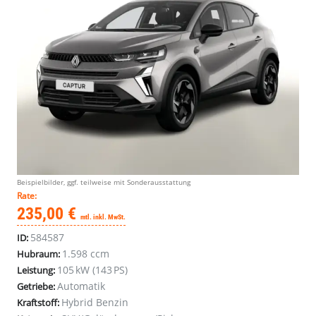
Beispielbilder, ggf. teilweise mit Sonderausstattung
Rate:
235,00 €
mtl. inkl. MwSt.
584587
ID:
1.598 ccm
Hubraum:
105 kW (143 PS)
Leistung:
Automatik
Getriebe:
Hybrid Benzin
Kraftstoff: