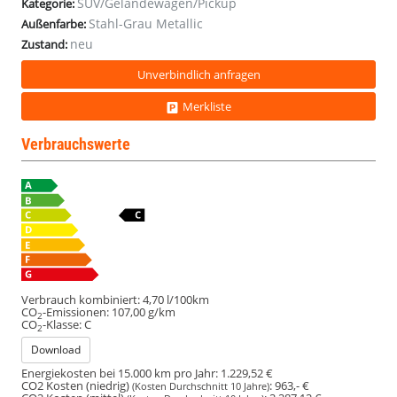
SUV/Geländewagen/Pickup
Kategorie:
Stahl-Grau Metallic
Außenfarbe:
neu
Zustand:
Unverbindlich anfragen
Merkliste
Verbrauchswerte
Verbrauch kombiniert:
4,70 l/100km
CO
-Emissionen:
107,00 g/km
2
CO
-Klasse:
C
2
Download
Energiekosten bei 15.000 km pro Jahr:
1.229,52 €
CO2 Kosten (niedrig)
:
963,- €
(Kosten Durchschnitt 10 Jahre)