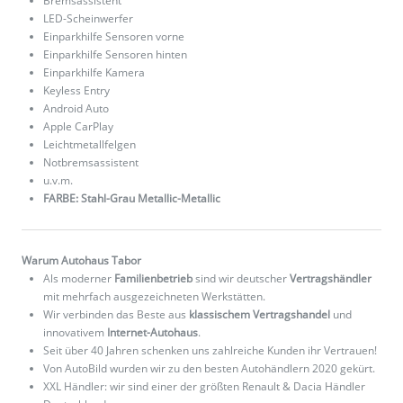
Bremsassistent
LED-Scheinwerfer
Einparkhilfe Sensoren vorne
Einparkhilfe Sensoren hinten
Einparkhilfe Kamera
Keyless Entry
Android Auto
Apple CarPlay
Leichtmetallfelgen
Notbremsassistent
u.v.m.
FARBE: Stahl-Grau Metallic-Metallic
Warum Autohaus Tabor
Als moderner
Familienbetrieb
sind wir deutscher
Vertragshändler
mit mehrfach ausgezeichneten Werkstätten.
Wir verbinden das Beste aus
klassischem Vertragshandel
und
innovativem
Internet-Autohaus
.
Seit über 40 Jahren schenken uns zahlreiche Kunden ihr Vertrauen!
Von AutoBild wurden wir zu den besten Autohändlern 2020 gekürt.
XXL Händler: wir sind einer der größten Renault & Dacia Händler