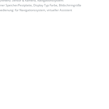
lfe (hinten): Sensor & Kamera, Navigationssystem:
er Speicher/Festplatte, Display Typ Farbe, Bildschirmgröße
bedienung: für Navigationssystem, virtueller Assistent