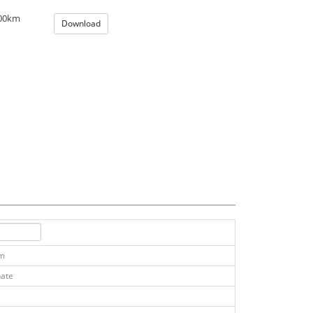
100km
Download
km
ate