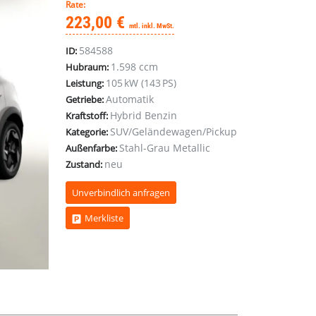
Rate:
223,00 €
mtl. inkl. MwSt.
584588
ID:
1.598 ccm
Hubraum:
105 kW (143 PS)
Leistung:
Automatik
Getriebe:
Hybrid Benzin
Kraftstoff:
SUV/Geländewagen/Pickup
Kategorie:
Stahl-Grau Metallic
Außenfarbe:
neu
Zustand:
Unverbindlich anfragen
Merkliste