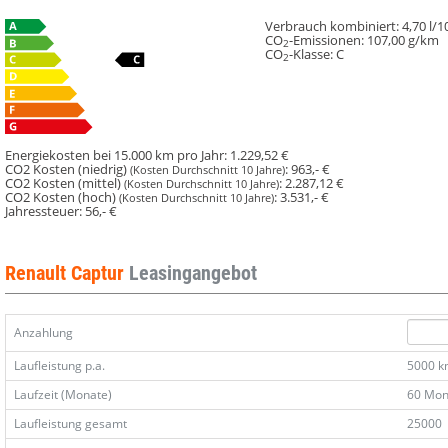
Verbrauch kombiniert:
4,70 l/
CO
-Emissionen:
107,00 g/km
2
CO
-Klasse:
C
2
Energiekosten bei 15.000 km pro Jahr:
1.229,52 €
CO2 Kosten (niedrig)
:
963,- €
(Kosten Durchschnitt 10 Jahre)
CO2 Kosten (mittel)
:
2.287,12 €
(Kosten Durchschnitt 10 Jahre)
CO2 Kosten (hoch)
:
3.531,- €
(Kosten Durchschnitt 10 Jahre)
Jahressteuer:
56,- €
Renault Captur
Leasingangebot
Anzahlung
Laufleistung p.a.
5000 
Laufzeit (Monate)
60 Mon
Laufleistung gesamt
25000