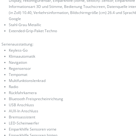
Display, rekonfigurierbar, Einparkhilfe (vorne, seitlich): Sensor; Einparkhi
Informationsart 3D und Stimme, Bedienung Touchscreen, Datenquelle intern
(in Zoll) 10.40, Verkehrsinformation, Bildschirmgröße (cm) 26.4 und Sprach
Google
Stahl-Grau Metallic
Extended-Grip-Paket Techno
Serienausstattung:
Keyless-Go
Klimaautomatik
Navigation
Regensensor
Tempomat
Multifunktionslenkrad
Radio
Rückfahrkamera
Bluetooth Freisprecheinrichtung
USB Anschluss
AUX-In Anschluss
Bremsassistent
LED-Scheinwerfer
Einparkhilfe Sensoren vorne
Einparkhilfe Sensoren hinten