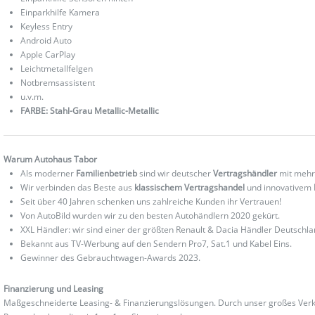
Einparkhilfe Kamera
Keyless Entry
Android Auto
Apple CarPlay
Leichtmetallfelgen
Notbremsassistent
u.v.m.
FARBE: Stahl-Grau Metallic-Metallic
Warum Autohaus Tabor
Als moderner
Familienbetrieb
sind wir deutscher
Vertragshändler
mit mehr
Wir verbinden das Beste aus
klassischem Vertragshandel
und innovativem
Seit über 40 Jahren schenken uns zahlreiche Kunden ihr Vertrauen!
Von AutoBild wurden wir zu den besten Autohändlern 2020 gekürt.
XXL Händler: wir sind einer der größten Renault & Dacia Händler Deutschla
Bekannt aus TV-Werbung auf den Sendern Pro7, Sat.1 und Kabel Eins.
Gewinner des Gebrauchtwagen-Awards 2023.
Finanzierung und Leasing
Maßgeschneiderte Leasing- & Finanzierungslösungen. Durch unser großes Verka