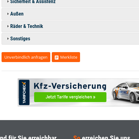
Sicherheit & Assistenz
Außen
Räder & Technik
Sonstiges
Unverbindlich anfragen
Merkliste
nd für Sie erreichbar
So
erreichen Sie uns