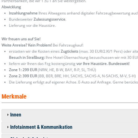
Partnerbanken, die wir 1 zu 1 an Sie weitergeben.
Abwicklung
Inzahlungnahme
Ihres Altwagens anhand digitaler Fahrzeugbewertung au
Bundesweiter
Zulassungsservice
.
Lieferung vor die Haustüre.
Wir freuen uns auf Sie!
Weite Anreise? Kein Problem!
Bei Fahrzeugkauf:
erstatten wir die Kosten eines
Zugtickets
(max. 30 EUR/2.Kl/1 Pers) oder al
Besuch in Straßburg:
Ihre Hotel-Übernachtung bezuschussen wir mit 30 EU
liefern wir Ihnen das Fzg kostengünstig
vor Ihre Haustüre. Bundesweit!
Zone 1: 299 EUR
(NRW, HE, B-W, BAY, R-P, SL, THÜ)
Zone 2: 399 EUR
(BB, BER, BRE, HH, SACHS, SACHS-A, N-SACHS, M-V, S-H)
Die Lieferung erfolgt auf eigener Achse. E-Auto auf Anfrage. Gerne berücks
Merkmale
Innen
Infotainment & Kommunikation