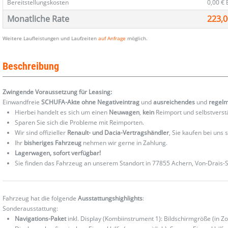
Bereitstellungskosten
0,00 €
Monatliche Rate
223,0
Weitere Laufleistungen und Laufzeiten
auf Anfrage
möglich.
Beschreibung
Zwingende Voraussetzung für Leasing:
Einwandfreie
SCHUFA-Akte ohne Negativeintrag
und
ausreichendes
und
regel
Hierbei handelt es sich um einen
Neuwagen
,
kein
Reimport und selbstverst
Sparen Sie sich die Probleme mit Reimporten.
Wir sind offizieller
Renault- und Dacia-Vertragshändler
, Sie kaufen bei uns
Ihr
bisheriges Fahrzeug
nehmen wir gerne in Zahlung.
Lagerwagen, sofort verfügbar!
Sie finden das Fahrzeug an unserem Standort in 77855 Achern, Von-Drais-St
Fahrzeug hat die folgende
Ausstattungshighlights
:
Sonderausstattung:
Navigations-Paket
inkl. Display (Kombiinstrument 1): Bildschirmgröße (in Z