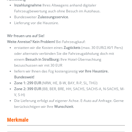
Inzahlungnahme
Ihres Altwagens anhand digitaler
Fahrzeugbewertung auch ohne Besuch im Autohaus.
Bundesweiter
Zulassungsservice
.
Lieferung vor die Haustüre.
Wir freuen uns auf Sie!
Weite Anreise? Kein Problem!
Bei Fahrzeugkauf:
erstatten wir die Kosten eines
Zugtickets
(max. 30 EUR/2.Kl/1 Pers)
oder alternativ verbinden Sie die Fahrzeugabholung doch mit
einem
Besuch in Straßburg:
Ihre Hotel-Übernachtung
bezuschussen wir mit 30 EUR
liefern wir Ihnen das Fzg kostengünstig
vor Ihre Haustüre.
Bundesweit!
Zone 1: 299 EUR
(NRW, HE, B-W, BAY, R-P, SL, THÜ)
Zone 2: 399 EUR
(BB, BER, BRE, HH, SACHS, SACHS-A, N-SACHS, M-
V, S-H)
Die Lieferung erfolgt auf eigener Achse. E-Auto auf Anfrage. Gerne
berücksichtigen wir Ihre
Wunschzeit
.
Merkmale