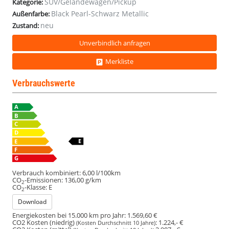
SUV/Geländewagen/Pickup
Kategorie:
Black Pearl-Schwarz Metallic
Außenfarbe:
neu
Zustand:
Unverbindlich anfragen
Merkliste
Verbrauchswerte
Verbrauch kombiniert:
6,00 l/100km
CO
-Emissionen:
136,00 g/km
2
CO
-Klasse:
E
2
Download
Energiekosten bei 15.000 km pro Jahr:
1.569,60 €
CO2 Kosten (niedrig)
:
1.224,- €
(Kosten Durchschnitt 10 Jahre)