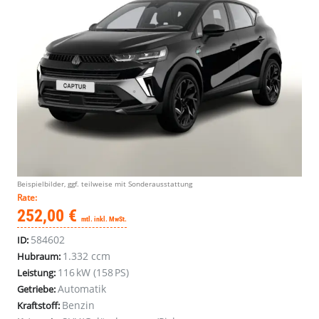
Beispielbilder, ggf. teilweise mit Sonderausstattung
Rate:
252,00 €
mtl. inkl. MwSt.
584602
ID:
1.332 ccm
Hubraum:
116 kW (158 PS)
Leistung:
Automatik
Getriebe:
Benzin
Kraftstoff: