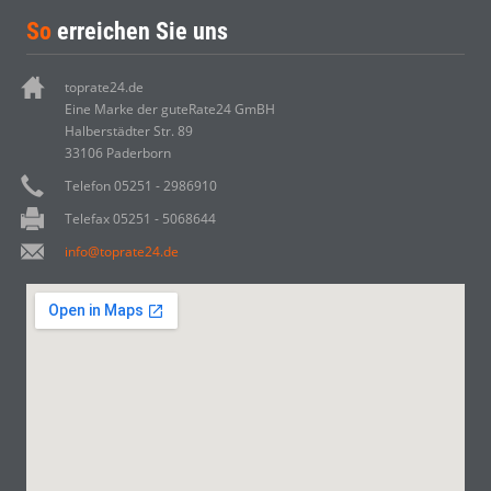
So
erreichen Sie uns
toprate24.de
Eine Marke der guteRate24 GmBH
Halberstädter Str. 89
33106 Paderborn
Telefon 05251 - 2986910
Telefax 05251 - 5068644
info@toprate24.de