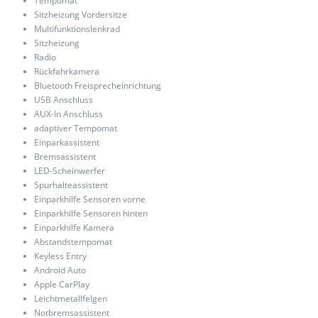
Tempomat
Sitzheizung Vordersitze
Multifunktionslenkrad
Sitzheizung
Radio
Rückfahrkamera
Bluetooth Freisprecheinrichtung
USB Anschluss
AUX-In Anschluss
adaptiver Tempomat
Einparkassistent
Bremsassistent
LED-Scheinwerfer
Spurhalteassistent
Einparkhilfe Sensoren vorne
Einparkhilfe Sensoren hinten
Einparkhilfe Kamera
Abstandstempomat
Keyless Entry
Android Auto
Apple CarPlay
Leichtmetallfelgen
Notbremsassistent