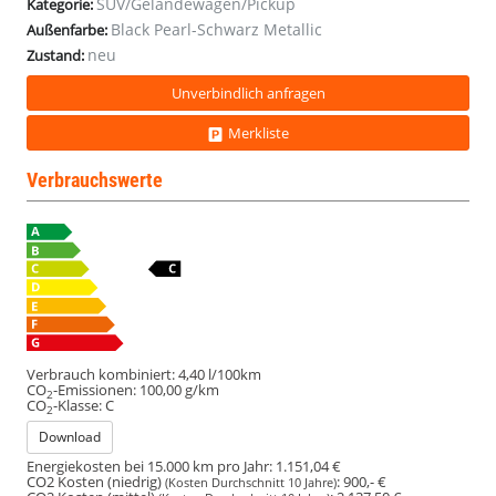
SUV/Geländewagen/Pickup
Kategorie:
Black Pearl-Schwarz Metallic
Außenfarbe:
neu
Zustand:
Unverbindlich anfragen
Merkliste
Verbrauchswerte
Verbrauch kombiniert:
4,40 l/100km
CO
-Emissionen:
100,00 g/km
2
CO
-Klasse:
C
2
Download
Energiekosten bei 15.000 km pro Jahr:
1.151,04 €
CO2 Kosten (niedrig)
:
900,- €
(Kosten Durchschnitt 10 Jahre)