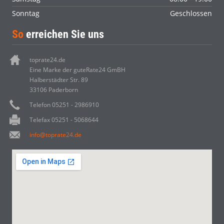
Sonntag
Geschlossen
So
erreichen Sie uns
toprate24.de
Eine Marke der guteRate24 GmBH
Halberstädter Str. 89
33106 Paderborn
Telefon 05251 - 2986910
Telefax 05251 - 5068644
info@toprate24.de