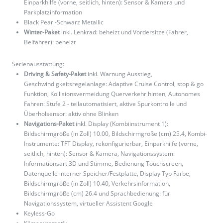
Einparkhilfe (vorne, seitlich, hinten): Sensor & Kamera und
Parkplatzinformation
Black Pearl-Schwarz Metallic
Winter-Paket
inkl. Lenkrad: beheizt und Vordersitze (Fahrer,
Beifahrer): beheizt
Serienausstattung:
Driving & Safety-Paket
inkl. Warnung Ausstieg,
Geschwindigkeitsregelanlage: Adaptive Cruise Control, stop & go
Funktion, Kollisionsvermeidung Querverkehr hinten, Autonomes
Fahren: Stufe 2 - teilautomatisiert, aktive Spurkontrolle und
Überholsensor: aktiv ohne Blinken
Navigations-Paket
inkl. Display (Kombiinstrument 1):
Bildschirmgröße (in Zoll) 10.00, Bildschirmgröße (cm) 25.4, Kombi-
Instrumente: TFT Display, rekonfigurierbar, Einparkhilfe (vorne,
seitlich, hinten): Sensor & Kamera, Navigationssystem:
Informationsart 3D und Stimme, Bedienung Touchscreen,
Datenquelle interner Speicher/Festplatte, Display Typ Farbe,
Bildschirmgröße (in Zoll) 10.40, Verkehrsinformation,
Bildschirmgröße (cm) 26.4 und Sprachbedienung: für
Navigationssystem, virtueller Assistent Google
Keyless-Go