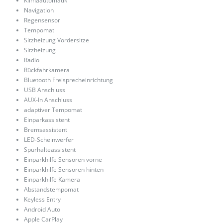
Klimaautomatik
Navigation
Regensensor
Tempomat
Sitzheizung Vordersitze
Sitzheizung
Radio
Rückfahrkamera
Bluetooth Freisprecheinrichtung
USB Anschluss
AUX-In Anschluss
adaptiver Tempomat
Einparkassistent
Bremsassistent
LED-Scheinwerfer
Spurhalteassistent
Einparkhilfe Sensoren vorne
Einparkhilfe Sensoren hinten
Einparkhilfe Kamera
Abstandstempomat
Keyless Entry
Android Auto
Apple CarPlay