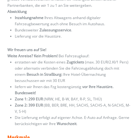
Partnerbanken, die wir 1 zu 1 an Sie weitergeben.
Abwicklung
Inzahlungnahme
Ihres Altwagens anhand digitaler
Fahrzeugbewertung auch ohne Besuch im Autohaus.
Bundesweiter
Zulassungsservice
.
Lieferung vor die Haustüre.
Wir freuen uns auf Sie!
Weite Anreise? Kein Problem!
Bei Fahrzeugkauf:
erstatten wir die Kosten eines
Zugtickets
(max. 30 EUR/2.Kl/1 Pers)
oder alternativ verbinden Sie die Fahrzeugabholung doch mit
einem
Besuch in Straßburg:
Ihre Hotel-Übernachtung
bezuschussen wir mit 30 EUR
liefern wir Ihnen das Fzg kostengünstig
vor Ihre Haustüre.
Bundesweit!
Zone 1: 299 EUR
(NRW, HE, B-W, BAY, R-P, SL, THÜ)
Zone 2: 399 EUR
(BB, BER, BRE, HH, SACHS, SACHS-A, N-SACHS, M-
V, S-H)
Die Lieferung erfolgt auf eigener Achse. E-Auto auf Anfrage. Gerne
berücksichtigen wir Ihre
Wunschzeit
.
Merkmale