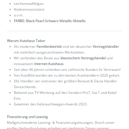
Leichtmetallfelgen
Notbremsassistent
u.v.m.
FARBE: Black Pearl-Schwarz Metallic-Metallic
Warum Autohaus Tabor
Als moderner
Familienbetrieb
sind wir deutscher
Vertragshändler
mit mehrfach ausgezeichneten Werkstätten.
Wir verbinden das Beste aus
klassischem Vertragshandel
und
innovativem
Internet-Autohaus
.
Seit über 40 Jahren schenken uns zahlreiche Kunden ihr Vertrauen!
Von AutoBild wurden wir zu den besten Autohändlern 2020 gekürt.
XXL Händler: wir sind einer der größten Renault & Dacia Händler
Deutschlands.
Bekannt aus TV-Werbung auf den Sendern Pro7, Sat.1 und Kabel
Eins.
Gewinner des Gebrauchtwagen-Awards 2023.
Finanzierung und Leasing
Maßgeschneiderte Leasing- & Finanzierungslösungen. Durch unser
großes Verkaufsvolumen erhalten wir niedrigste Zinsen unserer