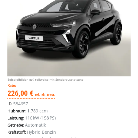
Beispielbilder, ggf. teilweise mit Sonderausstattung
Rate:
226,00 €
mtl. inkl. MwSt.
584657
ID:
1.789 ccm
Hubraum:
116 kW (158 PS)
Leistung:
Automatik
Getriebe:
Hybrid Benzin
Kraftstoff: