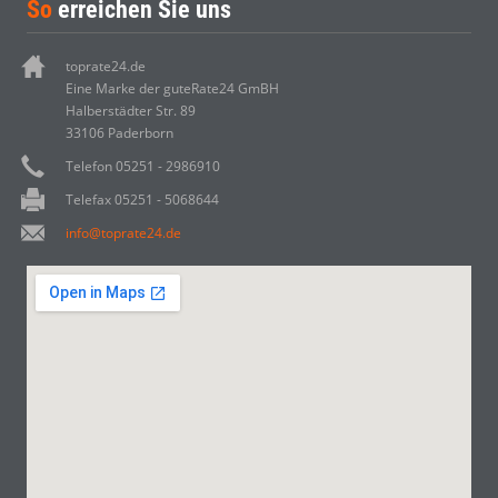
So
erreichen Sie uns
toprate24.de
Eine Marke der guteRate24 GmBH
Halberstädter Str. 89
33106 Paderborn
Telefon 05251 - 2986910
Telefax 05251 - 5068644
info@toprate24.de