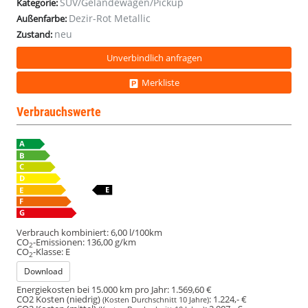
SUV/Geländewagen/Pickup
Kategorie:
Dezir-Rot Metallic
Außenfarbe:
neu
Zustand:
Unverbindlich anfragen
Merkliste
Verbrauchswerte
Verbrauch kombiniert:
6,00 l/100km
CO
-Emissionen:
136,00 g/km
2
CO
-Klasse:
E
2
Download
Energiekosten bei 15.000 km pro Jahr:
1.569,60 €
CO2 Kosten (niedrig)
:
1.224,- €
(Kosten Durchschnitt 10 Jahre)