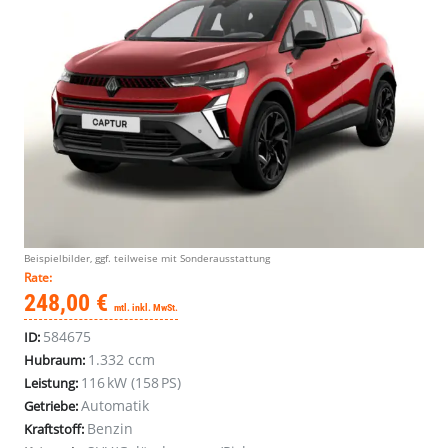
Beispielbilder, ggf. teilweise mit Sonderausstattung
Rate:
248,00 €
mtl. inkl. MwSt.
584675
ID:
1.332 ccm
Hubraum:
116 kW (158 PS)
Leistung:
Automatik
Getriebe:
Benzin
Kraftstoff: