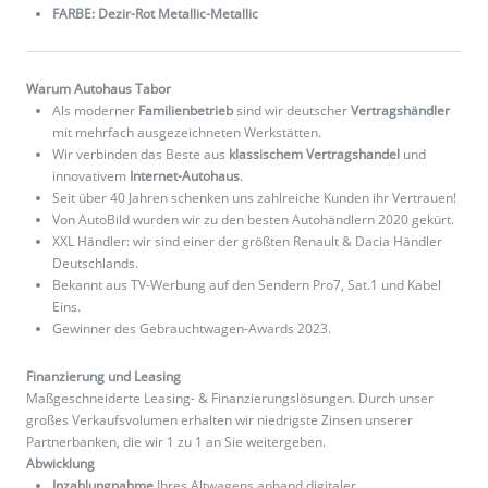
FARBE: Dezir-Rot Metallic-Metallic
Warum Autohaus Tabor
Als moderner
Familienbetrieb
sind wir deutscher
Vertragshändler
mit mehrfach ausgezeichneten Werkstätten.
Wir verbinden das Beste aus
klassischem Vertragshandel
und
innovativem
Internet-Autohaus
.
Seit über 40 Jahren schenken uns zahlreiche Kunden ihr Vertrauen!
Von AutoBild wurden wir zu den besten Autohändlern 2020 gekürt.
XXL Händler: wir sind einer der größten Renault & Dacia Händler
Deutschlands.
Bekannt aus TV-Werbung auf den Sendern Pro7, Sat.1 und Kabel
Eins.
Gewinner des Gebrauchtwagen-Awards 2023.
Finanzierung und Leasing
Maßgeschneiderte Leasing- & Finanzierungslösungen. Durch unser
großes Verkaufsvolumen erhalten wir niedrigste Zinsen unserer
Partnerbanken, die wir 1 zu 1 an Sie weitergeben.
Abwicklung
Inzahlungnahme
Ihres Altwagens anhand digitaler