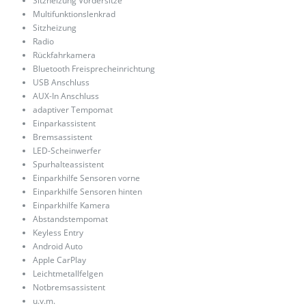
Sitzheizung Vordersitze
Multifunktionslenkrad
Sitzheizung
Radio
Rückfahrkamera
Bluetooth Freisprecheinrichtung
USB Anschluss
AUX-In Anschluss
adaptiver Tempomat
Einparkassistent
Bremsassistent
LED-Scheinwerfer
Spurhalteassistent
Einparkhilfe Sensoren vorne
Einparkhilfe Sensoren hinten
Einparkhilfe Kamera
Abstandstempomat
Keyless Entry
Android Auto
Apple CarPlay
Leichtmetallfelgen
Notbremsassistent
u.v.m.