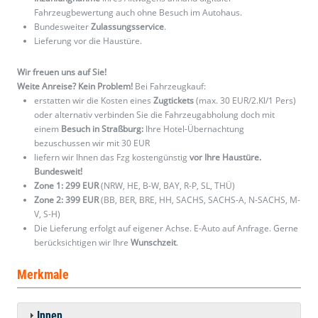
Fahrzeugbewertung auch ohne Besuch im Autohaus.
Bundesweiter
Zulassungsservice
.
Lieferung vor die Haustüre.
Wir freuen uns auf Sie!
Weite Anreise? Kein Problem!
Bei Fahrzeugkauf:
erstatten wir die Kosten eines
Zugtickets
(max. 30 EUR/2.Kl/1 Pers)
oder alternativ verbinden Sie die Fahrzeugabholung doch mit
einem
Besuch in Straßburg:
Ihre Hotel-Übernachtung
bezuschussen wir mit 30 EUR
liefern wir Ihnen das Fzg kostengünstig
vor Ihre Haustüre.
Bundesweit!
Zone 1: 299 EUR
(NRW, HE, B-W, BAY, R-P, SL, THÜ)
Zone 2: 399 EUR
(BB, BER, BRE, HH, SACHS, SACHS-A, N-SACHS, M-
V, S-H)
Die Lieferung erfolgt auf eigener Achse. E-Auto auf Anfrage. Gerne
berücksichtigen wir Ihre
Wunschzeit
.
Merkmale
Innen