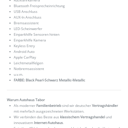
Rückfahrkamera
Bluetooth Freisprecheinrichtung
USB Anschluss
AUX-In Anschluss
Bremsassistent
LED-Scheinwerfer
Einparkhilfe Sensoren hinten
Einparkhilfe Kamera
Keyless Entry
Android Auto
Apple CarPlay
Leichtmetallfelgen
Notbremsassistent
u.v.m.
FARBE: Black Pearl-Schwarz Metallic-Metallic
Warum Autohaus Tabor
Als moderner
Familienbetrieb
sind wir deutscher
Vertragshändler
mit mehrfach ausgezeichneten Werkstätten.
Wir verbinden das Beste aus
klassischem Vertragshandel
und
innovativem
Internet-Autohaus
.