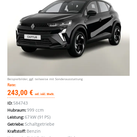
Beispielbilder, ggf. teilweise mit Sonderausstattung
Rate:
243,00 €
mtl. inkl. MwSt.
584743
ID:
999 ccm
Hubraum:
67 kW (91 PS)
Leistung:
Schaltgetriebe
Getriebe:
Benzin
Kraftstoff: