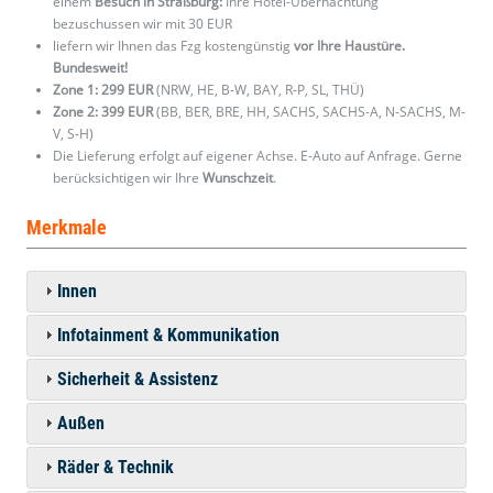
einem
Besuch in Straßburg:
Ihre Hotel-Übernachtung
bezuschussen wir mit 30 EUR
liefern wir Ihnen das Fzg kostengünstig
vor Ihre Haustüre.
Bundesweit!
Zone 1: 299 EUR
(NRW, HE, B-W, BAY, R-P, SL, THÜ)
Zone 2: 399 EUR
(BB, BER, BRE, HH, SACHS, SACHS-A, N-SACHS, M-
V, S-H)
Die Lieferung erfolgt auf eigener Achse. E-Auto auf Anfrage. Gerne
berücksichtigen wir Ihre
Wunschzeit
.
Merkmale
Innen
Infotainment & Kommunikation
Sicherheit & Assistenz
Außen
Räder & Technik