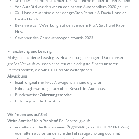
Seit über 40 Jahren schenken uns zahlreiche Kunden ihr Vertrauen!
Von AutoBild wurden wir zu den besten Autohändlern 2020 gekürt.
XXL Händler: wir sind einer der größten Renault & Dacia Händler
Deutschlands.
Bekannt aus TV-Werbung auf den Sendern Pro7, Sat.1 und Kabel
Eins.
Gewinner des Gebrauchtwagen-Awards 2023.
Finanzierung und Leasing
Maßgeschneiderte Leasing- & Finanzierungslösungen. Durch unser
großes Verkaufsvolumen erhalten wir niedrigste Zinsen unserer
Partnerbanken, die wir 1 zu 1 an Sie weitergeben.
Abwicklung
Inzahlungnahme
Ihres Altwagens anhand digitaler
Fahrzeugbewertung auch ohne Besuch im Autohaus.
Bundesweiter
Zulassungsservice
.
Lieferung vor die Haustüre.
Wir freuen uns auf Sie!
Weite Anreise? Kein Problem!
Bei Fahrzeugkauf:
erstatten wir die Kosten eines
Zugtickets
(max. 30 EUR/2.Kl/1 Pers)
oder alternativ verbinden Sie die Fahrzeugabholung doch mit