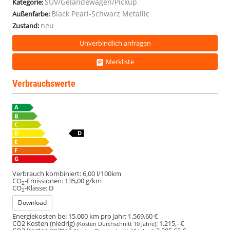
SUV/Geländewagen/Pickup
Kategorie:
Black Pearl-Schwarz Metallic
Außenfarbe:
neu
Zustand:
Unverbindlich anfragen
Merkliste
Verbrauchswerte
Verbrauch kombiniert:
6,00 l/100km
CO
-Emissionen:
135,00 g/km
2
CO
-Klasse:
D
2
Download
Energiekosten bei 15.000 km pro Jahr:
1.569,60 €
CO2 Kosten (niedrig)
:
1.215,- €
(Kosten Durchschnitt 10 Jahre)