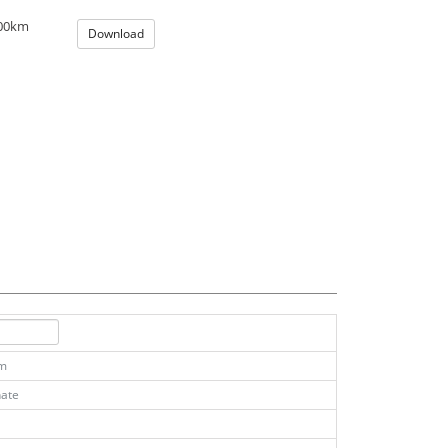
100km
Download
km
ate