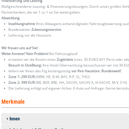
Finanzierung und Leasing
Maßgeschneiderte Leasing- & Finanzierungslösungen. Durch unser großes Verka
Partnerbanken, die wir 1 zu 1 an Sie weitergeben.
Abwicklung
Inzahlungnahme
Ihres Altwagens anhand digitaler Fahrzeugbewertung au
Bundesweiter
Zulassungsservice
.
Lieferung vor die Haustüre.
Wir freuen uns auf Sie!
Weite Anreise? Kein Problem!
Bei Fahrzeugkauf:
erstatten wir die Kosten eines
Zugtickets
(max. 30 EUR/2.Kl/1 Pers) oder al
Besuch in Straßburg:
Ihre Hotel-Übernachtung bezuschussen wir mit 30 EU
liefern wir Ihnen das Fzg kostengünstig
vor Ihre Haustüre. Bundesweit!
Zone 1: 299 EUR
(NRW, HE, B-W, BAY, R-P, SL, THÜ)
Zone 2: 399 EUR
(BB, BER, BRE, HH, SACHS, SACHS-A, N-SACHS, M-V, S-H)
Die Lieferung erfolgt auf eigener Achse. E-Auto auf Anfrage. Gerne berücks
Merkmale
Innen