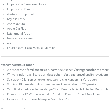
Einparkhilfe Sensoren hinten
Einparkhilfe Kamera
Abstandstempomat
Keyless Entry
Android Auto
Apple CarPlay
Leichtmetallfelgen
Notbremsassistent
u.v.m.
FARBE: Rafal-Grau Metallic-Metallic
Warum Autohaus Tabor
Als moderner
Familienbetrieb
sind wir deutscher
Vertragshändler
mit mehr
Wir verbinden das Beste aus
klassischem Vertragshandel
und innovativem
Seit über 40 Jahren schenken uns zahlreiche Kunden ihr Vertrauen!
Von AutoBild wurden wir zu den besten Autohändlern 2020 gekürt.
XXL Händler: wir sind einer der größten Renault & Dacia Händler Deutschla
Bekannt aus TV-Werbung auf den Sendern Pro7, Sat.1 und Kabel Eins.
Gewinner des Gebrauchtwagen-Awards 2023.