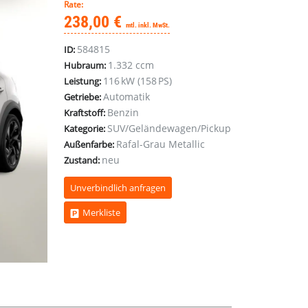
Rate:
238,00 €
mtl. inkl. MwSt.
584815
ID:
1.332 ccm
Hubraum:
116 kW (158 PS)
Leistung:
Automatik
Getriebe:
Benzin
Kraftstoff:
SUV/Geländewagen/Pickup
Kategorie:
Rafal-Grau Metallic
Außenfarbe:
neu
Zustand:
Unverbindlich anfragen
Merkliste