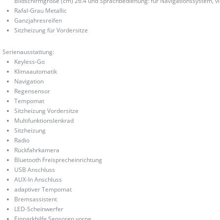
Bildschirmgröße (cm) 26.4 und Sprachbedienung: für Navigationssystem, vir
Rafal-Grau Metallic
Ganzjahresreifen
Sitzheizung für Vordersitze
Serienausstattung:
Keyless-Go
Klimaautomatik
Navigation
Regensensor
Tempomat
Sitzheizung Vordersitze
Multifunktionslenkrad
Sitzheizung
Radio
Rückfahrkamera
Bluetooth Freisprecheinrichtung
USB Anschluss
AUX-In Anschluss
adaptiver Tempomat
Bremsassistent
LED-Scheinwerfer
Einparkhilfe Sensoren vorne