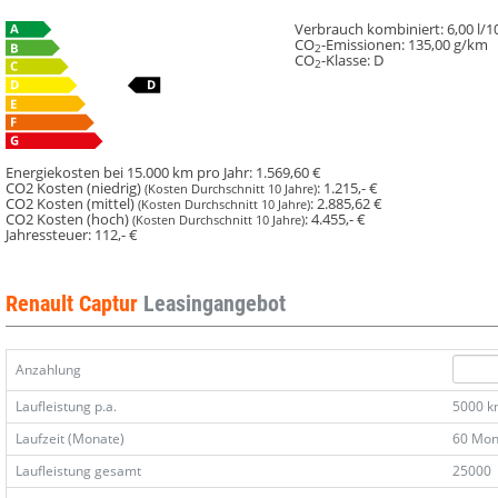
Mild
Mild
Hybrid
Hybrid
Verbrauch kombiniert:
6,00 l/
CO
-Emissionen:
135,00 g/km
160
160
2
CO
-Klasse:
D
2
EDC
EDC
Kam
Kam
PDC
PDC
vo/hi
vo/hi
Energiekosten bei 15.000 km pro Jahr:
1.569,60 €
CO2 Kosten (niedrig)
:
1.215,- €
(Kosten Durchschnitt 10 Jahre)
CO2 Kosten (mittel)
:
2.885,62 €
(Kosten Durchschnitt 10 Jahre)
CO2 Kosten (hoch)
:
4.455,- €
(Kosten Durchschnitt 10 Jahre)
Jahressteuer:
112,- €
Renault Captur
Leasingangebot
Anzahlung
Laufleistung p.a.
5000 
Laufzeit (Monate)
60 Mon
Laufleistung gesamt
25000