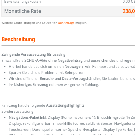
Bereitstellungskosten
0,00 €
Monatliche Rate
238,0
Weitere Laufleistungen und Laufzeiten
auf Anfrage
möglich.
Beschreibung
Zwingende Voraussetzung für Leasing:
Einwandfreie
SCHUFA-Akte ohne Negativeintrag
und
ausreichendes
und
regel
Hierbei handelt es sich um einen
Neuwagen
,
kein
Reimport und selbstverst
Sparen Sie sich die Probleme mit Reimporten.
Wir sind offizieller
Renault- und Dacia-Vertragshändler
, Sie kaufen bei uns
Ihr
bisheriges Fahrzeug
nehmen wir gerne in Zahlung.
Fahrzeug hat die folgende
Ausstattungshighlights
:
Sonderausstattung:
Navigations-Paket
inkl. Display (Kombiinstrument 1): Bildschirmgröße (in Z
Display, rekonfigurierbar, Einparkhilfe (vorne, seitlich): Sensor, Navigat
Touchscreen, Datenquelle interner Speicher/Festplatte, Display Typ Farbe, 