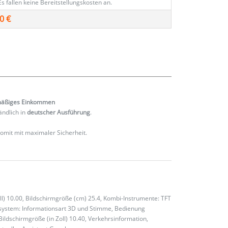
Es fallen keine Bereitstellungskosten an.
0 €
mäßiges
Einkommen
ändlich in
deutscher Ausführung
.
 somit mit maximaler Sicherheit.
oll) 10.00, Bildschirmgröße (cm) 25.4, Kombi-Instrumente: TFT
ionssystem: Informationsart 3D und Stimme, Bedienung
Bildschirmgröße (in Zoll) 10.40, Verkehrsinformation,