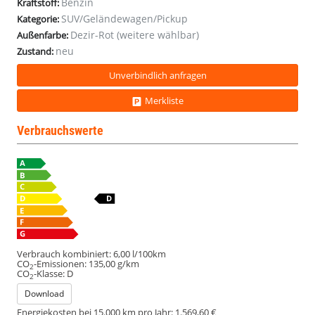
Benzin
Kraftstoff:
SUV/Geländewagen/Pickup
Kategorie:
Dezir-Rot (weitere wählbar)
Außenfarbe:
neu
Zustand:
Unverbindlich anfragen
Merkliste
Verbrauchswerte
Verbrauch kombiniert:
6,00 l/100km
CO
-Emissionen:
135,00 g/km
2
CO
-Klasse:
D
2
Download
Energiekosten bei 15.000 km pro Jahr:
1.569,60 €