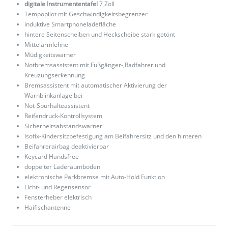
digitale Instrumententafel
7 Zoll
Tempopilot mit Geschwindigkeitsbegrenzer
induktive Smartphoneladefläche
hintere Seitenscheiben und Heckscheibe stark getönt
Mittelarmlehne
Müdigkeitswarner
Notbremsassistent mit Fußgänger-,Radfahrer und
Kreuzungserkennung
Bremsassistent mit automatischer Aktivierung der
Warnblinkanlage bei
Not-Spurhalteassistent
Reifendruck-Kontrollsystem
Sicherheitsabstandswarner
Isofix-Kindersitzbefestigung am Beifahrersitz und den hinteren
Beifahrerairbag deaktivierbar
Keycard Handsfree
doppelter Laderaumboden
elektronische Parkbremse mit Auto-Hold Funktion
Licht- und Regensensor
Fensterheber elektrisch
Haifischantenne