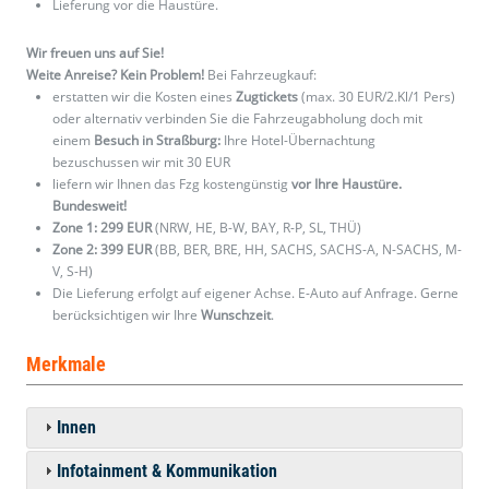
Lieferung vor die Haustüre.
Wir freuen uns auf Sie!
Weite Anreise? Kein Problem!
Bei Fahrzeugkauf:
erstatten wir die Kosten eines
Zugtickets
(max. 30 EUR/2.Kl/1 Pers)
oder alternativ verbinden Sie die Fahrzeugabholung doch mit
einem
Besuch in Straßburg:
Ihre Hotel-Übernachtung
bezuschussen wir mit 30 EUR
liefern wir Ihnen das Fzg kostengünstig
vor Ihre Haustüre.
Bundesweit!
Zone 1: 299 EUR
(NRW, HE, B-W, BAY, R-P, SL, THÜ)
Zone 2: 399 EUR
(BB, BER, BRE, HH, SACHS, SACHS-A, N-SACHS, M-
V, S-H)
Die Lieferung erfolgt auf eigener Achse. E-Auto auf Anfrage. Gerne
berücksichtigen wir Ihre
Wunschzeit
.
Merkmale
Innen
Infotainment & Kommunikation