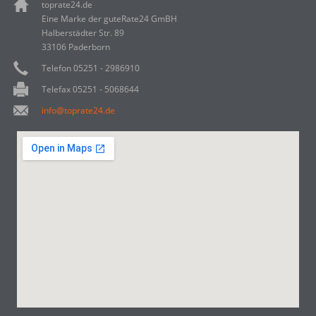
toprate24.de
Eine Marke der guteRate24 GmBH
Halberstädter Str. 89
33106 Paderborn
Telefon 05251 - 2986910
Telefax 05251 - 5068644
info@toprate24.de