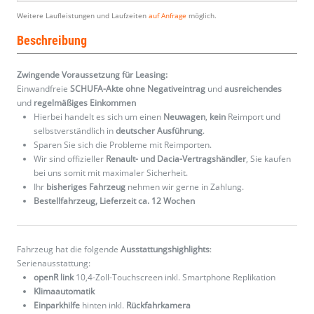
Weitere Laufleistungen und Laufzeiten
auf Anfrage
möglich.
Beschreibung
Zwingende Voraussetzung für Leasing:
Einwandfreie
SCHUFA-Akte ohne Negativeintrag
und
ausreichendes
und
regelmäßiges
Einkommen
Hierbei handelt es sich um einen
Neuwagen
,
kein
Reimport und
selbstverständlich in
deutscher Ausführung
.
Sparen Sie sich die Probleme mit Reimporten.
Wir sind offizieller
Renault- und Dacia-Vertragshändler
, Sie kaufen
bei uns somit mit maximaler Sicherheit.
Ihr
bisheriges Fahrzeug
nehmen wir gerne in Zahlung.
Bestellfahrzeug, Lieferzeit ca. 12 Wochen
Fahrzeug hat die folgende
Ausstattungshighlights
:
Serienausstattung:
openR link
10,4-Zoll-Touchscreen inkl. Smartphone Replikation
Klimaautomatik
Einparkhilfe
hinten inkl.
Rückfahrkamera