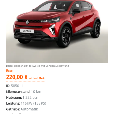
Beispielbilder, ggf. teilweise mit Sonderausstattung
Rate:
220,00 €
mtl. inkl. MwSt.
585011
ID:
10 km
Kilometerstand:
1.332 ccm
Hubraum:
116 kW (158 PS)
Leistung:
Automatik
Getriebe: