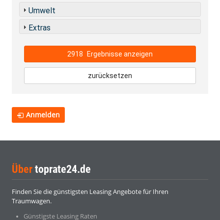
Umwelt
Extras
2918
Ergebnisse anzeigen
zurücksetzen
Anmelden
Über
toprate24.de
Finden Sie die günstigsten Leasing Angebote für Ihren
Traumwagen.
Günstigste Leasing Raten