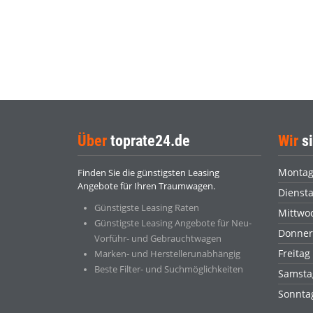
Über
toprate24.de
Wir
si
Monta
Finden Sie die günstigsten Leasing
Angebote für Ihren Traumwagen.
Dienst
Günstigste Leasing Raten
Mittwo
Günstigste Leasing Angebote für Neu-
Donner
Vorführ- und Gebrauchtwagen
Freitag
Marken- und Herstellerunabhängig
Beste Filter- und Suchmöglichkeiten
Samsta
Sonnt