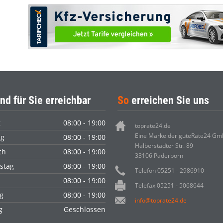
nd für Sie erreichbar
So
erreichen Sie uns
g
08:00 - 19:00
toprate24.de
Eine Marke der guteRate24 G
ag
08:00 - 19:00
Halberstädter Str. 89
ch
08:00 - 19:00
33106 Paderborn
stag
08:00 - 19:00
Telefon 05251 - 2986910
08:00 - 19:00
Telefax 05251 - 5068644
g
08:00 - 19:00
info@toprate24.de
ag
Geschlossen