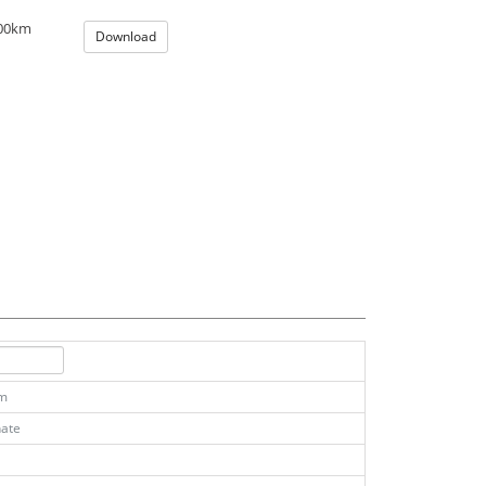
100km
Download
km
ate