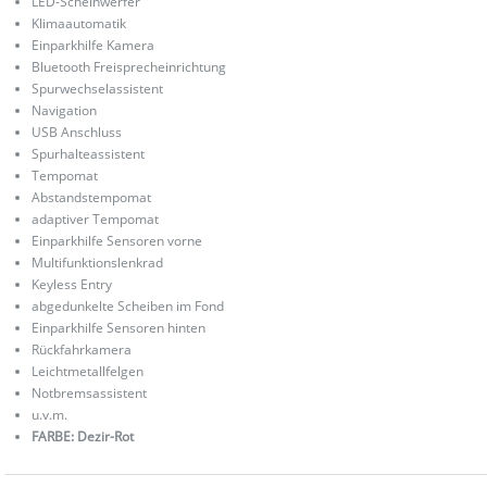
LED-Scheinwerfer
Klimaautomatik
Einparkhilfe Kamera
Bluetooth Freisprecheinrichtung
Spurwechselassistent
Navigation
USB Anschluss
Spurhalteassistent
Tempomat
Abstandstempomat
adaptiver Tempomat
Einparkhilfe Sensoren vorne
Multifunktionslenkrad
Keyless Entry
abgedunkelte Scheiben im Fond
Einparkhilfe Sensoren hinten
Rückfahrkamera
Leichtmetallfelgen
Notbremsassistent
u.v.m.
FARBE: Dezir-Rot