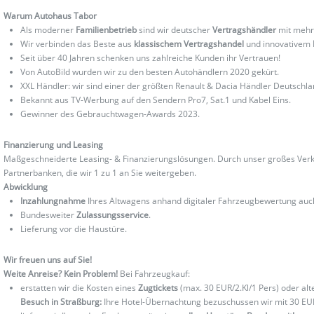
Warum Autohaus Tabor
Als moderner
Familienbetrieb
sind wir deutscher
Vertragshändler
mit mehr
Wir verbinden das Beste aus
klassischem Vertragshandel
und innovativem
Seit über 40 Jahren schenken uns zahlreiche Kunden ihr Vertrauen!
Von AutoBild wurden wir zu den besten Autohändlern 2020 gekürt.
XXL Händler: wir sind einer der größten Renault & Dacia Händler Deutschla
Bekannt aus TV-Werbung auf den Sendern Pro7, Sat.1 und Kabel Eins.
Gewinner des Gebrauchtwagen-Awards 2023.
Finanzierung und Leasing
Maßgeschneiderte Leasing- & Finanzierungslösungen. Durch unser großes Verka
Partnerbanken, die wir 1 zu 1 an Sie weitergeben.
Abwicklung
Inzahlungnahme
Ihres Altwagens anhand digitaler Fahrzeugbewertung au
Bundesweiter
Zulassungsservice
.
Lieferung vor die Haustüre.
Wir freuen uns auf Sie!
Weite Anreise? Kein Problem!
Bei Fahrzeugkauf:
erstatten wir die Kosten eines
Zugtickets
(max. 30 EUR/2.Kl/1 Pers) oder al
Besuch in Straßburg:
Ihre Hotel-Übernachtung bezuschussen wir mit 30 EU