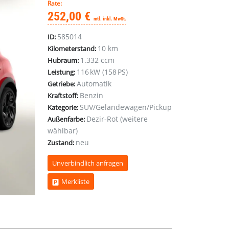
Rate:
252,00 €
mtl. inkl. MwSt.
585014
ID:
10 km
Kilometerstand:
1.332 ccm
Hubraum:
116 kW (158 PS)
Leistung:
Automatik
Getriebe:
Benzin
Kraftstoff:
SUV/Geländewagen/Pickup
Kategorie:
Dezir-Rot (weitere
Außenfarbe:
wählbar)
neu
Zustand:
Unverbindlich anfragen
Merkliste