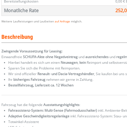
Bereitstellungskosten
0,00 €
Monatliche Rate
252,0
Weitere Laufleistungen und Laufzeiten
auf Anfrage
möglich.
Beschreibung
Zwingende Voraussetzung für Leasing:
Einwandfreie
SCHUFA-Akte ohne Negativeintrag
und
ausreichendes
und
regel
Hierbei handelt es sich um einen
Neuwagen
,
kein
Reimport und selbstverst
Sparen Sie sich die Probleme mit Reimporten.
Wir sind offizieller
Renault- und Dacia-Vertragshändler
, Sie kaufen bei uns
Ihr
bisheriges Fahrzeug
nehmen wir gerne in Zahlung.
Bestellfahrzeug, Lieferzeit ca. 12 Wochen
Fahrzeug hat die folgende
Ausstattungshighlights
:
Fahrassistenz-System: Multi-Sense (Fahrmodusschalter)
inkl. Ambiente-Be
Adaptive Geschwindigkeitsregelanlage
inkl. Fahrassistenz-System: Stau- u
Totwinkel-Assistent