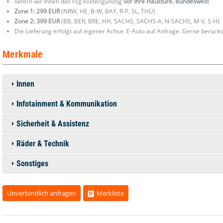
liefern wir Ihnen das Fzg kostengünstig
vor Ihre Haustüre. Bundesweit!
Zone 1: 299 EUR
(NRW, HE, B-W, BAY, R-P, SL, THÜ)
Zone 2: 399 EUR
(BB, BER, BRE, HH, SACHS, SACHS-A, N-SACHS, M-V, S-H)
Die Lieferung erfolgt auf eigener Achse. E-Auto auf Anfrage. Gerne berücks
Merkmale
Innen
Infotainment & Kommunikation
Sicherheit & Assistenz
Räder & Technik
Sonstiges
Unverbindlich anfragen
Merkliste