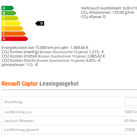
Verbrauch kombiniert:
6,00 l/
CO
-Emissionen:
135,00 g/km
2
CO
-Klasse:
D
2
Energiekosten bei 15.000 km pro Jahr:
1.569,60 €
CO2 Kosten (niedrig)
:
1.215,- €
(Kosten Durchschnitt 10 Jahre)
CO2 Kosten (mittel)
:
2.885,62 €
(Kosten Durchschnitt 10 Jahre)
CO2 Kosten (hoch)
:
4.455,- €
(Kosten Durchschnitt 10 Jahre)
Jahressteuer:
112,- €
Renault Captur
Leasingangebot
Anzahlung
Laufleistung p.a.
5000 
Laufzeit (Monate)
60 Mon
Laufleistung gesamt
25000