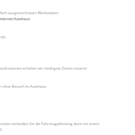
fach ausgezeichneten Werkstätten.
Internet-Autohaus
.
nds.
ufsvolumen erhalten wir niedrigste Zinsen unserer
ch ohne Besuch im Autohaus.
ternativ verbinden Sie die Fahrzeugabholung doch mit einem
R