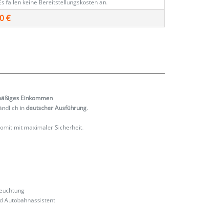
Es fallen keine Bereitstellungskosten an.
0 €
mäßiges
Einkommen
ändlich in
deutscher Ausführung
.
 somit mit maximaler Sicherheit.
leuchtung
nd Autobahnassistent