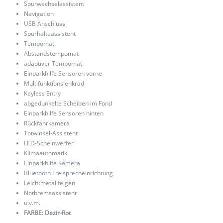
Spurwechselassistent
Navigation
USB Anschluss
Spurhalteassistent
Tempomat
Abstandstempomat
adaptiver Tempomat
Einparkhilfe Sensoren vorne
Multifunktionslenkrad
Keyless Entry
abgedunkelte Scheiben im Fond
Einparkhilfe Sensoren hinten
Rückfahrkamera
Totwinkel-Assistent
LED-Scheinwerfer
Klimaautomatik
Einparkhilfe Kamera
Bluetooth Freisprecheinrichtung
Leichtmetallfelgen
Notbremsassistent
u.v.m.
FARBE: Dezir-Rot