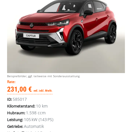
Beispielbilder, ggf. teilweise mit Sonderausstattung
Rate:
231,00 €
mtl. inkl. MwSt.
585017
ID:
10 km
Kilometerstand:
1.598 ccm
Hubraum:
105 kW (143 PS)
Leistung:
Automatik
Getriebe: