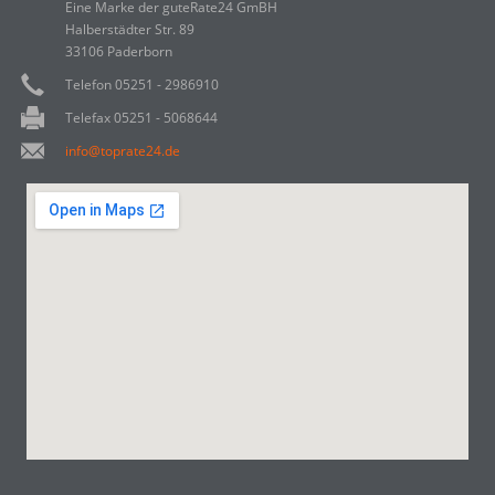
Eine Marke der guteRate24 GmBH
Halberstädter Str. 89
33106 Paderborn
Telefon 05251 - 2986910
Telefax 05251 - 5068644
info@toprate24.de