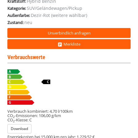
Hybrid Benzin
Kraftstoff:
SUV/Geländewagen/Pickup
Kategorie:
Dezir-Rot (weitere wählbar)
Außenfarbe:
neu
Zustand:
Unverbindlich anfragen
Merkliste
Verbrauchswerte
Verbrauch kombiniert:
4,70 l/100km
CO
-Emissionen:
106,00 g/km
2
CO
-Klasse:
C
2
Download
Energiekosten bei 15.000 km pro Jahr:
1.229,52 €