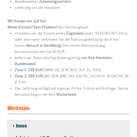
Bundesweiter
Zulassungsservice
.
Lieferung vor die Haustüre.
Wir freuen uns auf Sie!
Weite Anreise? Kein Problem!
Bei Fahrzeugkauf:
erstatten wir die Kosten eines
Zugtickets
(max. 30 EUR/2.Kl/1 Pers)
oder alternativ verbinden Sie die Fahrzeugabholung doch mit
einem
Besuch in Straßburg:
Ihre Hotel-Übernachtung
bezuschussen wir mit 30 EUR
liefern wir Ihnen das Fzg kostengünstig
vor Ihre Haustüre.
Bundesweit!
Zone 1: 299 EUR
(NRW, HE, B-W, BAY, R-P, SL, THÜ)
Zone 2: 399 EUR
(BB, BER, BRE, HH, SACHS, SACHS-A, N-SACHS, M-
V, S-H)
Die Lieferung erfolgt auf eigener Achse. E-Auto auf Anfrage. Gerne
berücksichtigen wir Ihre
Wunschzeit
.
Merkmale
Innen