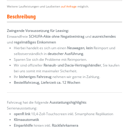
Weitere Laufleistungen und Laufzeiten
auf Anfrage
möglich.
Beschreibung
Zwingende Voraussetzung für Leasing:
Einwandfreie
SCHUFA-Akte ohne Negativeintrag
und
ausreichendes
und
regelmäßiges
Einkommen
Hierbei handelt es sich um einen
Neuwagen
,
kein
Reimport und
selbstverständlich in
deutscher Ausführung
.
Sparen Sie sich die Probleme mit Reimporten.
Wir sind offizieller
Renault- und Dacia-Vertragshändler
, Sie kaufen
bei uns somit mit maximaler Sicherheit.
Ihr
bisheriges Fahrzeug
nehmen wir gerne in Zahlung.
Bestellfahrzeug, Lieferzeit ca. 12 Wochen
Fahrzeug hat die folgende
Ausstattungshighlights
:
Serienausstattung:
openR link
10,4-Zoll-Touchscreen inkl. Smartphone Replikation
Klimaautomatik
Einparkhilfe
hinten inkl.
Rückfahrkamera