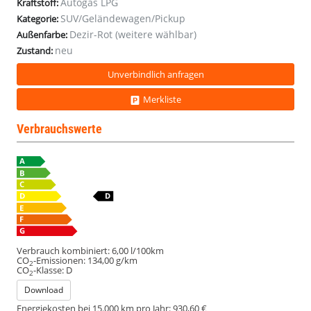
Autogas LPG
Kraftstoff:
SUV/Geländewagen/Pickup
Kategorie:
Dezir-Rot (weitere wählbar)
Außenfarbe:
neu
Zustand:
Unverbindlich anfragen
Merkliste
Verbrauchswerte
Verbrauch kombiniert:
6,00 l/100km
CO
-Emissionen:
134,00 g/km
2
CO
-Klasse:
D
2
Download
Energiekosten bei 15.000 km pro Jahr:
930,60 €