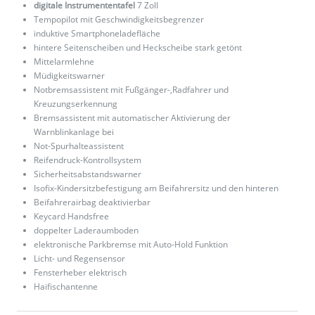
digitale Instrumententafel
7 Zoll
Tempopilot mit Geschwindigkeitsbegrenzer
induktive Smartphoneladefläche
hintere Seitenscheiben und Heckscheibe stark getönt
Mittelarmlehne
Müdigkeitswarner
Notbremsassistent mit Fußgänger-,Radfahrer und
Kreuzungserkennung
Bremsassistent mit automatischer Aktivierung der
Warnblinkanlage bei
Not-Spurhalteassistent
Reifendruck-Kontrollsystem
Sicherheitsabstandswarner
Isofix-Kindersitzbefestigung am Beifahrersitz und den hinteren
Beifahrerairbag deaktivierbar
Keycard Handsfree
doppelter Laderaumboden
elektronische Parkbremse mit Auto-Hold Funktion
Licht- und Regensensor
Fensterheber elektrisch
Haifischantenne