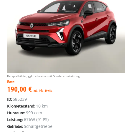
Beispielbilder, ggf. teilweise mit Sonderausstattung
Rate:
190,00 €
mtl. inkl. MwSt.
585239
ID:
10 km
Kilometerstand:
999 ccm
Hubraum:
67 kW (91 PS)
Leistung:
Schaltgetriebe
Getriebe: