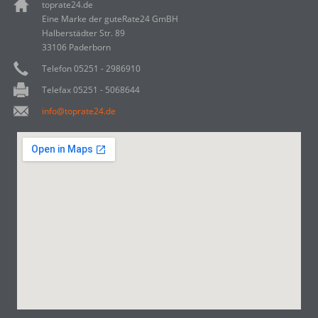
toprate24.de
Eine Marke der guteRate24 GmBH
Halberstädter Str. 89
33106 Paderborn
Telefon 05251 - 2986910
Telefax 05251 - 5068644
info@toprate24.de