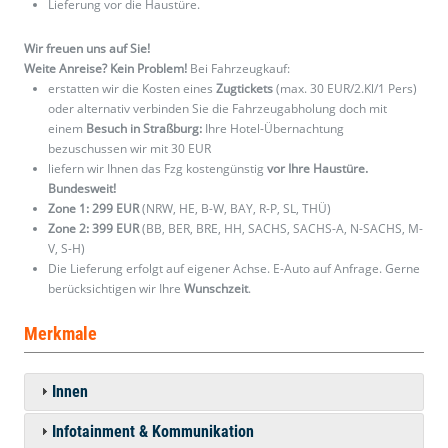
Lieferung vor die Haustüre.
Wir freuen uns auf Sie!
Weite Anreise? Kein Problem!
Bei Fahrzeugkauf:
erstatten wir die Kosten eines
Zugtickets
(max. 30 EUR/2.Kl/1 Pers)
oder alternativ verbinden Sie die Fahrzeugabholung doch mit
einem
Besuch in Straßburg:
Ihre Hotel-Übernachtung
bezuschussen wir mit 30 EUR
liefern wir Ihnen das Fzg kostengünstig
vor Ihre Haustüre.
Bundesweit!
Zone 1: 299 EUR
(NRW, HE, B-W, BAY, R-P, SL, THÜ)
Zone 2: 399 EUR
(BB, BER, BRE, HH, SACHS, SACHS-A, N-SACHS, M-
V, S-H)
Die Lieferung erfolgt auf eigener Achse. E-Auto auf Anfrage. Gerne
berücksichtigen wir Ihre
Wunschzeit
.
Merkmale
Innen
Infotainment & Kommunikation