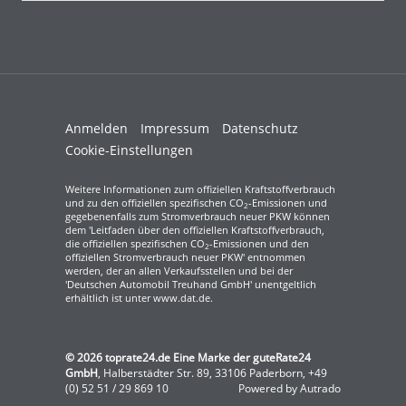
Anmelden
Impressum
Datenschutz
Cookie-Einstellungen
Weitere Informationen zum offiziellen Kraftstoffverbrauch
und zu den offiziellen spezifischen CO
-Emissionen und
2
gegebenenfalls zum Stromverbrauch neuer PKW können
dem 'Leitfaden über den offiziellen Kraftstoffverbrauch,
die offiziellen spezifischen CO
-Emissionen und den
2
offiziellen Stromverbrauch neuer PKW' entnommen
werden, der an allen Verkaufsstellen und bei der
'Deutschen Automobil Treuhand GmbH' unentgeltlich
erhältlich ist unter www.dat.de.
© 2026
toprate24.de Eine Marke der guteRate24
GmbH
,
Halberstädter Str. 89
,
33106
Paderborn,
+49
(0) 52 51 / 29 869 10
Powered by Autrado