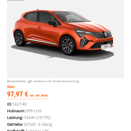
Beispielbilder, ggf. teilweise mit Sonderausstattung
Rate:
97,97 €
mtl. inkl. MwSt.
562148
ID:
999 ccm
Hubraum:
74 kW (101 PS)
Leistung:
Schalt. 6-Gang
Getriebe:
Autogas LPG