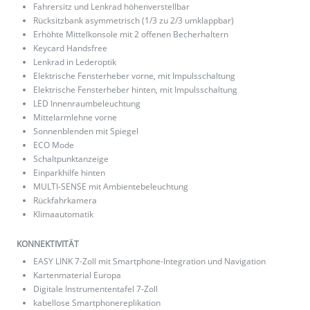
Fahrersitz und Lenkrad höhenverstellbar
Rücksitzbank asymmetrisch (1/3 zu 2/3 umklappbar)
Erhöhte Mittelkonsole mit 2 offenen Becherhaltern
Keycard Handsfree
Lenkrad in Lederoptik
Elektrische Fensterheber vorne, mit Impulsschaltung
Elektrische Fensterheber hinten, mit Impulsschaltung
LED Innenraumbeleuchtung
Mittelarmlehne vorne
Sonnenblenden mit Spiegel
ECO Mode
Schaltpunktanzeige
Einparkhilfe hinten
MULTI-SENSE mit Ambientebeleuchtung
Rückfahrkamera
Klimaautomatik
KONNEKTIVITÄT
EASY LINK 7-Zoll mit Smartphone-Integration und Navigation
Kartenmaterial Europa
Digitale Instrumententafel 7-Zoll
kabellose Smartphonereplikation