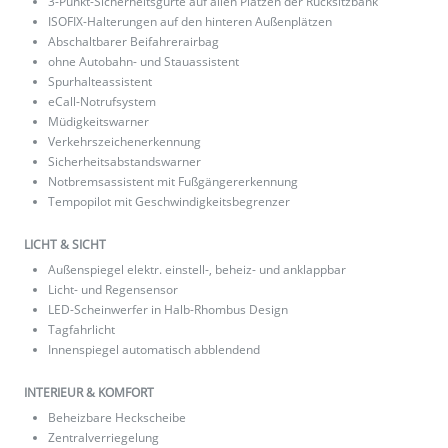
3-Punkt-Sicherheitsgurte auf allen Plätzen der Rücksitzbank
ISOFIX-Halterungen auf den hinteren Außenplätzen
Abschaltbarer Beifahrerairbag
ohne Autobahn- und Stauassistent
Spurhalteassistent
eCall-Notrufsystem
Müdigkeitswarner
Verkehrszeichenerkennung
Sicherheitsabstandswarner
Notbremsassistent mit Fußgängererkennung
Tempopilot mit Geschwindigkeitsbegrenzer
LICHT & SICHT
Außenspiegel elektr. einstell-, beheiz- und anklappbar
Licht- und Regensensor
LED-Scheinwerfer in Halb-Rhombus Design
Tagfahrlicht
Innenspiegel automatisch abblendend
INTERIEUR & KOMFORT
Beheizbare Heckscheibe
Zentralverriegelung