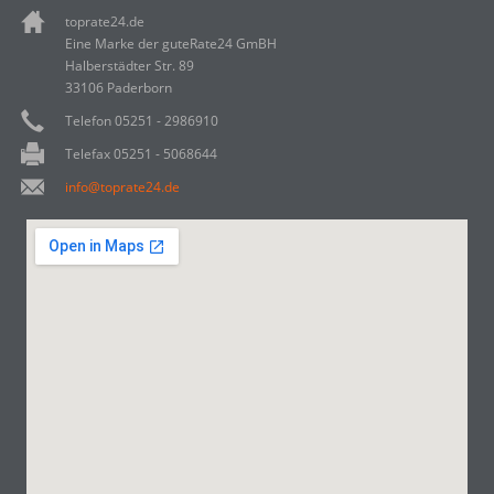
toprate24.de
Eine Marke der guteRate24 GmBH
Halberstädter Str. 89
33106 Paderborn
Telefon 05251 - 2986910
Telefax 05251 - 5068644
info@toprate24.de