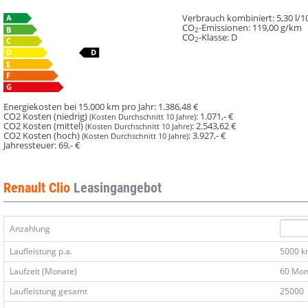
Verbrauch kombiniert:
5,30 l/
CO
-Emissionen:
119,00 g/km
2
CO
-Klasse:
D
2
Energiekosten bei 15.000 km pro Jahr:
1.386,48 €
CO2 Kosten (niedrig)
:
1.071,- €
(Kosten Durchschnitt 10 Jahre)
CO2 Kosten (mittel)
:
2.543,62 €
(Kosten Durchschnitt 10 Jahre)
CO2 Kosten (hoch)
:
3.927,- €
(Kosten Durchschnitt 10 Jahre)
Jahressteuer:
69,- €
Renault Clio
Leasingangebot
Anzahlung
Laufleistung p.a.
5000 
Laufzeit (Monate)
60 Mon
Laufleistung gesamt
25000