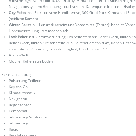
Bildschirmgröße (in Zoll) 10.00; Display (Armaturenbrett 1): Bildschirmgröße
Navigationssystem: Bedienung Touchscreen, Datenquelle Internet, Display T
City-Paket
inkl. Elektronische Handbremse, 360 Grad Park-Kamea und Einpark
(seitlich): Kamera
Winter-Paket
inkl. Lenkrad: beheizt und Vordersitze (Fahrer): beheizt; Vorde
Höhenverstellung - Art mechanisch
Look-Paket
inkl. Chromverzierung: um Seitenfenster, Räder (vorn, hinten): 
Reifen (vorn, hinten): Reifenbreite 205, Reifenquerschnitt 45, Reifen-Gesch
konventionell/Sommer, erhöhte Traglast, Durchmesser 17
Arktis-Weiß
Mobiler Kofferraumboden
Serienausstattung:
Polsterung Teilleder
Keyless-Go
Klimaautomatik
Navigation
Regensensor
Tempomat
Sitzheizung Vordersitze
Sitzheizung
Radio
Rückfahrkamera