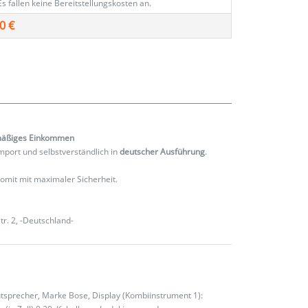
Es fallen keine Bereitstellungskosten an.
0 €
mäßiges
Einkommen
port und selbstverständlich in
deutscher Ausführung
.
 somit mit maximaler Sicherheit.
r. 2, -Deutschland-
utsprecher, Marke Bose, Display (Kombiinstrument 1):