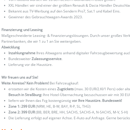
XXL Händler: wir sind einer der größten Renault & Dacia Händler Deutschla
Bekannt aus TV-Werbung auf den Sendern Pro7, Sat.1 und Kabel Eins.
Gewinner des Gebrauchtwagen-Awards 2023.
Finanzierung und Leasing
Maßgeschneiderte Leasing- & Finanzierungslösungen. Durch unser großes Verka
Partnerbanken, die wir 1 zu 1 an Sie weitergeben.
Abwicklung
Inzahlungnahme
Ihres Altwagens anhand digitaler Fahrzeugbewertung au
Bundesweiter
Zulassungsservice
.
Lieferung vor die Haustüre.
Wir freuen uns auf Sie!
Weite Anreise? Kein Problem!
Bei Fahrzeugkauf:
erstatten wir die Kosten eines
Zugtickets
(max. 30 EUR/2.Kl/1 Pers) oder al
Besuch in Straßburg:
Ihre Hotel-Übernachtung bezuschussen wir mit 30 EU
liefern wir Ihnen das Fzg kostengünstig
vor Ihre Haustüre. Bundesweit!
Zone 1: 299 EUR
(NRW, HE, B-W, BAY, R-P, SL, THÜ)
Zone 2: 399 EUR
(BB, BER, BRE, HH, SACHS, SACHS-A, N-SACHS, M-V, S-H)
Die Lieferung erfolgt auf eigener Achse. E-Auto auf Anfrage. Gerne berücks