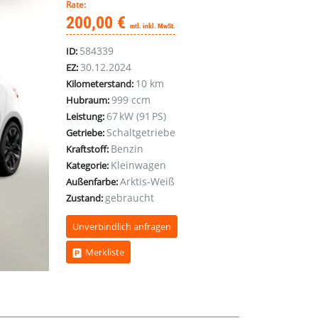
Rate:
200,00 €
mtl. inkl. MwSt.
584339
ID:
30.12.2024
EZ:
10 km
Kilometerstand:
999 ccm
Hubraum:
67 kW (91 PS)
Leistung:
Schaltgetriebe
Getriebe:
Benzin
Kraftstoff:
Kleinwagen
Kategorie:
Arktis-Weiß
Außenfarbe:
gebraucht
Zustand:
Unverbindlich anfragen
Merkliste