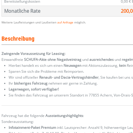
Bereitstellungskosten
0,00 €
Monatliche Rate
200,0
Weitere Laufleistungen und Laufzeiten
auf Anfrage
möglich.
Beschreibung
Zwingende Voraussetzung für Leasing:
Einwandfreie
SCHUFA-Akte ohne Negativeintrag
und
ausreichendes
und
regel
Hierbei handelt es sich um einen
Neuwagen
mit Aktionszulassung,
kein
Reim
Sparen Sie sich die Probleme mit Reimporten.
Wir sind offizieller
Renault- und Dacia-Vertragshändler
, Sie kaufen bei uns
Ihr
bisheriges Fahrzeug
nehmen wir gerne in Zahlung.
Lagerwagen, sofort verfügbar!
Sie finden das Fahrzeug an unserem Standort in 77855 Achern, Von-Drais-St
Fahrzeug hat die folgende
Ausstattungshighlights
:
Sonderausstattung:
Infotainment-Paket Premium
inkl. Lautsprecher: Anzahl 9, höherwertige La