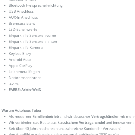
Bluetooth Freisprecheinrichtung
USB Anschluss
AUX-In Anschluss
Bremsassistent
LED-Scheinwerfer
Einparkhilfe Sensoren vorne
Einparkhilfe Sensoren hinten
Einparkhilfe Kamera
Keyless Entry
Android Auto
Apple CarPlay
Leichtmetallfelgen
Notbremsassistent
u.v.m.
FARBE: Arktis-Weiß
Warum Autohaus Tabor
Als moderner
Familienbetrieb
sind wir deutscher
Vertragshändler
mit mehr
Wir verbinden das Beste aus
klassischem Vertragshandel
und innovativem
Seit über 40 Jahren schenken uns zahlreiche Kunden ihr Vertrauen!
Von AutoBild wurden wir zu den besten Autohändlern 2020 gekürt.