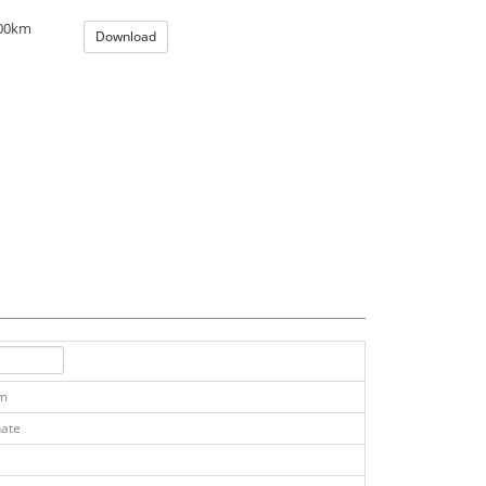
100km
Download
km
ate