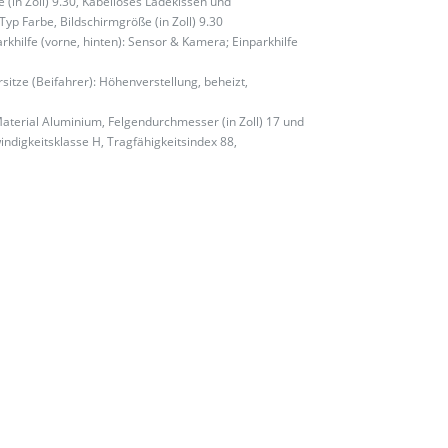
 (in Zoll) 9.30, Kabelloses Ladekissen und
yp Farbe, Bildschirmgröße (in Zoll) 9.30
hilfe (vorne, hinten): Sensor & Kamera; Einparkhilfe
rsitze (Beifahrer): Höhenverstellung, beheizt,
Material Aluminium, Felgendurchmesser (in Zoll) 17 und
windigkeitsklasse H, Tragfähigkeitsindex 88,