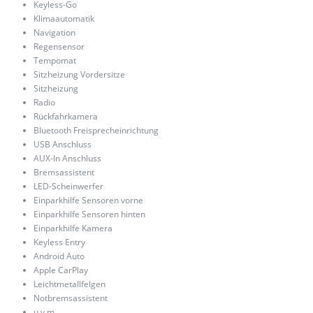
Keyless-Go
Klimaautomatik
Navigation
Regensensor
Tempomat
Sitzheizung Vordersitze
Sitzheizung
Radio
Rückfahrkamera
Bluetooth Freisprecheinrichtung
USB Anschluss
AUX-In Anschluss
Bremsassistent
LED-Scheinwerfer
Einparkhilfe Sensoren vorne
Einparkhilfe Sensoren hinten
Einparkhilfe Kamera
Keyless Entry
Android Auto
Apple CarPlay
Leichtmetallfelgen
Notbremsassistent
u.v.m.