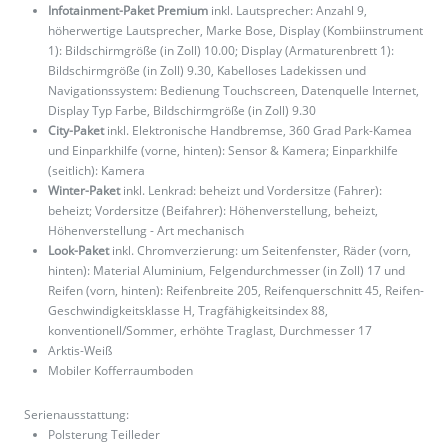
Infotainment-Paket Premium
inkl. Lautsprecher: Anzahl 9,
höherwertige Lautsprecher, Marke Bose, Display (Kombiinstrument
1): Bildschirmgröße (in Zoll) 10.00; Display (Armaturenbrett 1):
Bildschirmgröße (in Zoll) 9.30, Kabelloses Ladekissen und
Navigationssystem: Bedienung Touchscreen, Datenquelle Internet,
Display Typ Farbe, Bildschirmgröße (in Zoll) 9.30
City-Paket
inkl. Elektronische Handbremse, 360 Grad Park-Kamea
und Einparkhilfe (vorne, hinten): Sensor & Kamera; Einparkhilfe
(seitlich): Kamera
Winter-Paket
inkl. Lenkrad: beheizt und Vordersitze (Fahrer):
beheizt; Vordersitze (Beifahrer): Höhenverstellung, beheizt,
Höhenverstellung - Art mechanisch
Look-Paket
inkl. Chromverzierung: um Seitenfenster, Räder (vorn,
hinten): Material Aluminium, Felgendurchmesser (in Zoll) 17 und
Reifen (vorn, hinten): Reifenbreite 205, Reifenquerschnitt 45, Reifen-
Geschwindigkeitsklasse H, Tragfähigkeitsindex 88,
konventionell/Sommer, erhöhte Traglast, Durchmesser 17
Arktis-Weiß
Mobiler Kofferraumboden
Serienausstattung:
Polsterung Teilleder