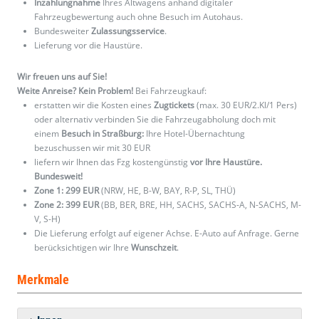
Inzahlungnahme
Ihres Altwagens anhand digitaler
Fahrzeugbewertung auch ohne Besuch im Autohaus.
Bundesweiter
Zulassungsservice
.
Lieferung vor die Haustüre.
Wir freuen uns auf Sie!
Weite Anreise? Kein Problem!
Bei Fahrzeugkauf:
erstatten wir die Kosten eines
Zugtickets
(max. 30 EUR/2.Kl/1 Pers)
oder alternativ verbinden Sie die Fahrzeugabholung doch mit
einem
Besuch in Straßburg:
Ihre Hotel-Übernachtung
bezuschussen wir mit 30 EUR
liefern wir Ihnen das Fzg kostengünstig
vor Ihre Haustüre.
Bundesweit!
Zone 1: 299 EUR
(NRW, HE, B-W, BAY, R-P, SL, THÜ)
Zone 2: 399 EUR
(BB, BER, BRE, HH, SACHS, SACHS-A, N-SACHS, M-
V, S-H)
Die Lieferung erfolgt auf eigener Achse. E-Auto auf Anfrage. Gerne
berücksichtigen wir Ihre
Wunschzeit
.
Merkmale