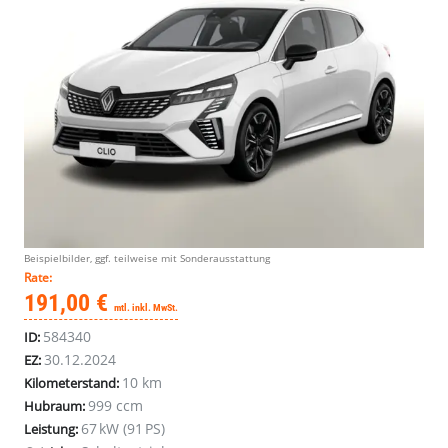
Beispielbilder, ggf. teilweise mit Sonderausstattung
Rate:
191,00 €
mtl. inkl. MwSt.
584340
ID:
30.12.2024
EZ:
10 km
Kilometerstand:
999 ccm
Hubraum:
67 kW (91 PS)
Leistung: