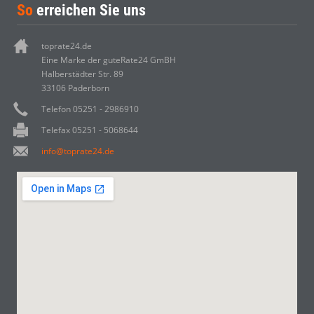
So
erreichen Sie uns
toprate24.de
Eine Marke der guteRate24 GmBH
Halberstädter Str. 89
33106 Paderborn
Telefon 05251 - 2986910
Telefax 05251 - 5068644
info@toprate24.de