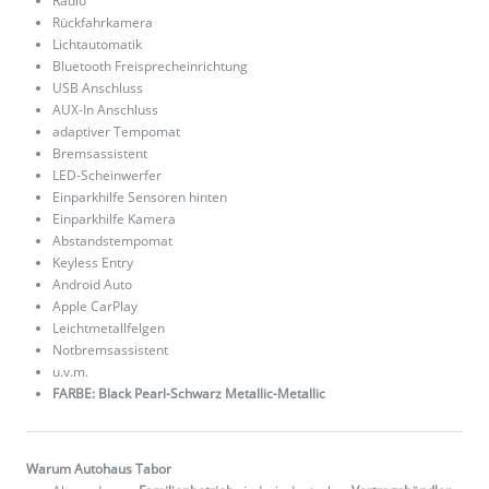
Radio
Rückfahrkamera
Lichtautomatik
Bluetooth Freisprecheinrichtung
USB Anschluss
AUX-In Anschluss
adaptiver Tempomat
Bremsassistent
LED-Scheinwerfer
Einparkhilfe Sensoren hinten
Einparkhilfe Kamera
Abstandstempomat
Keyless Entry
Android Auto
Apple CarPlay
Leichtmetallfelgen
Notbremsassistent
u.v.m.
FARBE: Black Pearl-Schwarz Metallic-Metallic
Warum Autohaus Tabor