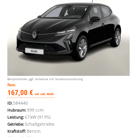
Beispielbilder, ggf. teilweise mit Sonderausstattung
Rate:
167,00 €
mtl. inkl. MwSt.
584440
ID:
999 ccm
Hubraum:
67 kW (91 PS)
Leistung:
Schaltgetriebe
Getriebe:
Benzin
Kraftstoff: