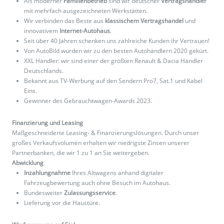
Als moderner
Familienbetrieb
sind wir deutscher
Vertragshändler
mit mehrfach ausgezeichneten Werkstätten.
Wir verbinden das Beste aus
klassischem Vertragshandel
und
innovativem
Internet-Autohaus
.
Seit über 40 Jahren schenken uns zahlreiche Kunden ihr Vertrauen!
Von AutoBild wurden wir zu den besten Autohändlern 2020 gekürt.
XXL Händler: wir sind einer der größten Renault & Dacia Händler
Deutschlands.
Bekannt aus TV-Werbung auf den Sendern Pro7, Sat.1 und Kabel
Eins.
Gewinner des Gebrauchtwagen-Awards 2023.
Finanzierung und Leasing
Maßgeschneiderte Leasing- & Finanzierungslösungen. Durch unser
großes Verkaufsvolumen erhalten wir niedrigste Zinsen unserer
Partnerbanken, die wir 1 zu 1 an Sie weitergeben.
Abwicklung
Inzahlungnahme
Ihres Altwagens anhand digitaler
Fahrzeugbewertung auch ohne Besuch im Autohaus.
Bundesweiter
Zulassungsservice
.
Lieferung vor die Haustüre.