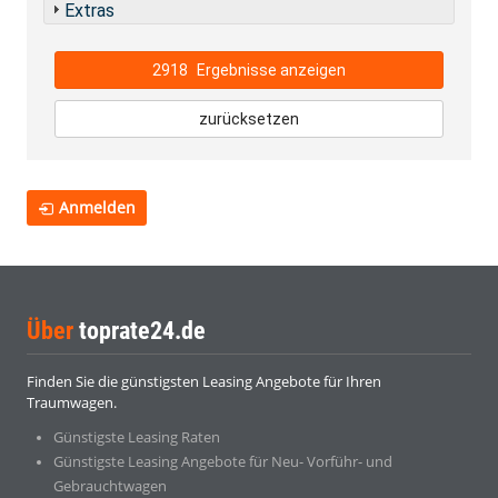
Extras
2918
Ergebnisse anzeigen
zurücksetzen
Anmelden
Über
toprate24.de
Finden Sie die günstigsten Leasing Angebote für Ihren
Traumwagen.
Günstigste Leasing Raten
Günstigste Leasing Angebote für Neu- Vorführ- und
Gebrauchtwagen