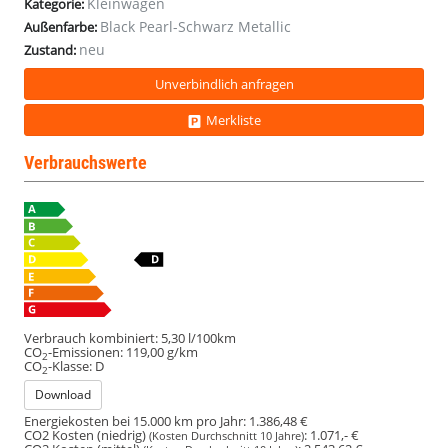
Kleinwagen
Kategorie:
Black Pearl-Schwarz Metallic
Außenfarbe:
neu
Zustand:
Unverbindlich anfragen
Merkliste
Verbrauchswerte
Verbrauch kombiniert:
5,30 l/100km
CO
-Emissionen:
119,00 g/km
2
CO
-Klasse:
D
2
Download
Energiekosten bei 15.000 km pro Jahr:
1.386,48 €
CO2 Kosten (niedrig)
:
1.071,- €
(Kosten Durchschnitt 10 Jahre)