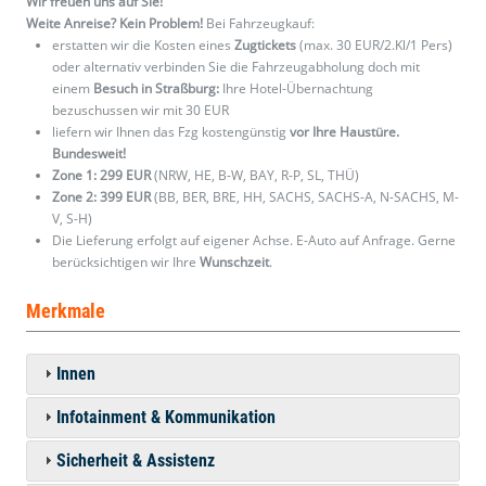
Wir freuen uns auf Sie!
Weite Anreise? Kein Problem!
Bei Fahrzeugkauf:
erstatten wir die Kosten eines
Zugtickets
(max. 30 EUR/2.Kl/1 Pers)
oder alternativ verbinden Sie die Fahrzeugabholung doch mit
einem
Besuch in Straßburg:
Ihre Hotel-Übernachtung
bezuschussen wir mit 30 EUR
liefern wir Ihnen das Fzg kostengünstig
vor Ihre Haustüre.
Bundesweit!
Zone 1: 299 EUR
(NRW, HE, B-W, BAY, R-P, SL, THÜ)
Zone 2: 399 EUR
(BB, BER, BRE, HH, SACHS, SACHS-A, N-SACHS, M-
V, S-H)
Die Lieferung erfolgt auf eigener Achse. E-Auto auf Anfrage. Gerne
berücksichtigen wir Ihre
Wunschzeit
.
Merkmale
Innen
Infotainment & Kommunikation
Sicherheit & Assistenz