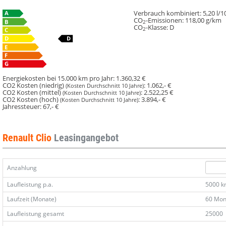
Verbrauch kombiniert:
5,20 l/
CO
-Emissionen:
118,00 g/km
2
CO
-Klasse:
D
2
Energiekosten bei 15.000 km pro Jahr:
1.360,32 €
CO2 Kosten (niedrig)
:
1.062,- €
(Kosten Durchschnitt 10 Jahre)
CO2 Kosten (mittel)
:
2.522,25 €
(Kosten Durchschnitt 10 Jahre)
CO2 Kosten (hoch)
:
3.894,- €
(Kosten Durchschnitt 10 Jahre)
Jahressteuer:
67,- €
Renault Clio
Leasingangebot
Anzahlung
Laufleistung p.a.
5000 
Laufzeit (Monate)
60 Mon
Laufleistung gesamt
25000