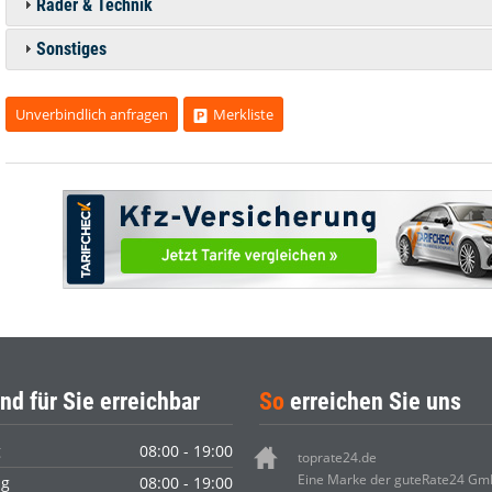
Räder & Technik
Sonstiges
Unverbindlich anfragen
Merkliste
nd für Sie erreichbar
So
erreichen Sie uns
g
08:00 - 19:00
toprate24.de
Eine Marke der guteRate24 G
ag
08:00 - 19:00