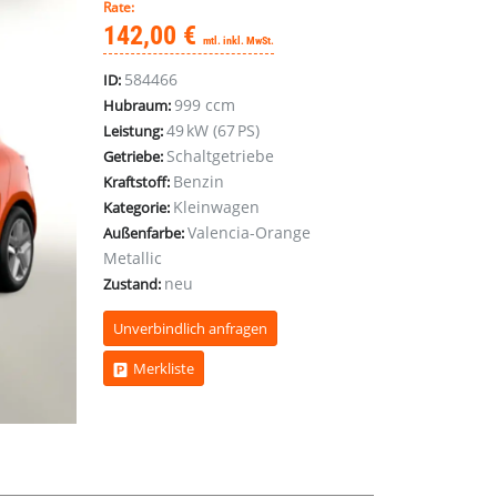
Rate:
142,00 €
mtl. inkl. MwSt.
584466
ID:
999 ccm
Hubraum:
49 kW (67 PS)
Leistung:
Schaltgetriebe
Getriebe:
Benzin
Kraftstoff:
Kleinwagen
Kategorie:
Valencia-Orange
Außenfarbe:
Metallic
neu
Zustand:
Unverbindlich anfragen
Merkliste