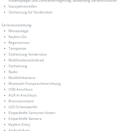
Außenspiegel und Zentralverriegelung: Bedienung Kartenschlüssel
Ganzjahresreifen
Sitzheizung für Vordersitze
Serienausstattung:
Klimaanlage
Keyless-Go
Regensensor
Tempomat
Sitzheizung Vordersitze
Multifunktionslenkrad
Sitzheizung
Radio
Rückfahrkamera
Bluetooth Freisprecheinrichtung
USB Anschluss
AUX-In Anschluss
Bremsassistent
LED-Scheinwerfer
Einparkhilfe Sensoren hinten
Einparkhilfe Kamera
Keyless Entry
Android Auto