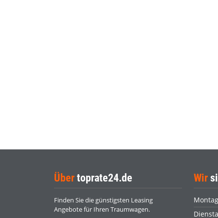
Über
toprate24.de
Wir
si
Monta
Finden Sie die günstigsten Leasing
Angebote für Ihren Traumwagen.
Dienst