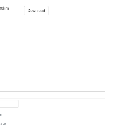
100km
Download
km
ate