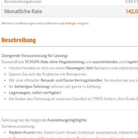
Bereitstellungskosten
0,00 €
Monatliche Rate
142,0
Weitere Laufleistungen und Laufzeiten
auf Anfrage
möglich.
Beschreibung
Zwingende Voraussetzung für Leasing:
Einwandfreie
SCHUFA-Akte ohne Negativeintrag
und
ausreichendes
und
regel
Hierbei handelt es sich um einen
Neuwagen
,
kein
Reimport und selbstverst
Sparen Sie sich die Probleme mit Reimporten.
Wir sind offizieller
Renault- und Dacia-Vertragshändler
, Sie kaufen bei uns
Ihr
bisheriges Fahrzeug
nehmen wir gerne in Zahlung.
Lagerwagen, sofort verfügbar!
Sie finden das Fahrzeug an unserem Standort in 77855 Achern, Von-Drais-St
Fahrzeug hat die folgende
Ausstattungshighlights
:
Sonderausstattung:
Keyless-Access
inkl. Smart Card / Smart Schlüssel: automatisch, inklusive ke