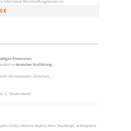
Es fallen keine Bereitstellungskosten an.
0 €
mäßiges
Einkommen
ändlich in
deutscher Ausführung
.
 somit mit maximaler Sicherheit.
r. 2, -Deutschland-
yless Entry, inklusive keyless Start, Startknopf, anklappbare