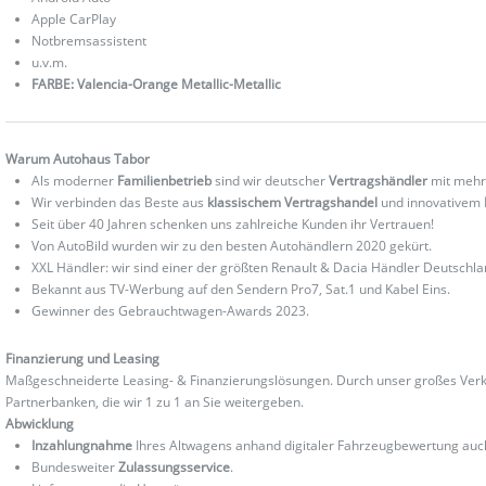
Apple CarPlay
Notbremsassistent
u.v.m.
FARBE: Valencia-Orange Metallic-Metallic
Warum Autohaus Tabor
Als moderner
Familienbetrieb
sind wir deutscher
Vertragshändler
mit mehr
Wir verbinden das Beste aus
klassischem Vertragshandel
und innovativem
Seit über 40 Jahren schenken uns zahlreiche Kunden ihr Vertrauen!
Von AutoBild wurden wir zu den besten Autohändlern 2020 gekürt.
XXL Händler: wir sind einer der größten Renault & Dacia Händler Deutschla
Bekannt aus TV-Werbung auf den Sendern Pro7, Sat.1 und Kabel Eins.
Gewinner des Gebrauchtwagen-Awards 2023.
Finanzierung und Leasing
Maßgeschneiderte Leasing- & Finanzierungslösungen. Durch unser großes Verka
Partnerbanken, die wir 1 zu 1 an Sie weitergeben.
Abwicklung
Inzahlungnahme
Ihres Altwagens anhand digitaler Fahrzeugbewertung au
Bundesweiter
Zulassungsservice
.