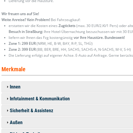
Lieferung vor die Haustüre.
Wir freuen uns auf Sie!
Weite Anreise? Kein Problem!
Bei Fahrzeugkauf:
erstatten wir die Kosten eines
Zugtickets
(max. 30 EUR/2.Kl/1 Pers) oder al
Besuch in Straßburg:
Ihre Hotel-Übernachtung bezuschussen wir mit 30 EU
liefern wir Ihnen das Fzg kostengünstig
vor Ihre Haustüre. Bundesweit!
Zone 1: 299 EUR
(NRW, HE, B-W, BAY, R-P, SL, THÜ)
Zone 2: 399 EUR
(BB, BER, BRE, HH, SACHS, SACHS-A, N-SACHS, M-V, S-H)
Die Lieferung erfolgt auf eigener Achse. E-Auto auf Anfrage. Gerne berücks
Merkmale
Innen
Infotainment & Kommunikation
Sicherheit & Assistenz
Außen