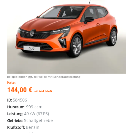
Beispielbilder, ggf. teilweise mit Sonderausstattung
Rate:
144,00 €
mtl. inkl. MwSt.
584506
ID:
999 ccm
Hubraum:
49 kW (67 PS)
Leistung:
Schaltgetriebe
Getriebe:
Benzin
Kraftstoff: