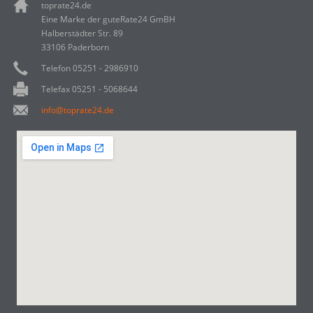
toprate24.de
Eine Marke der guteRate24 GmBH
Halberstädter Str. 89
33106 Paderborn
Telefon 05251 - 2986910
Telefax 05251 - 5068644
info@toprate24.de