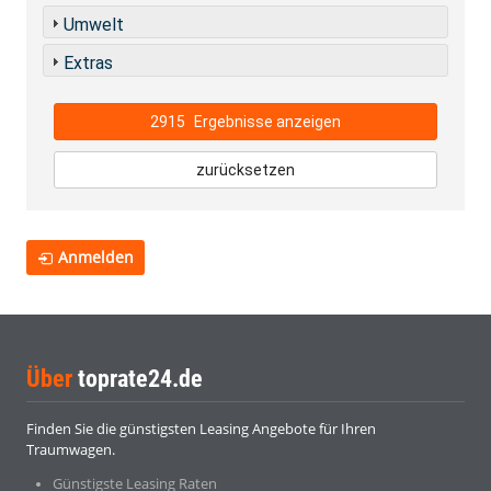
Umwelt
Extras
2915
Ergebnisse anzeigen
zurücksetzen
Anmelden
Über
toprate24.de
Finden Sie die günstigsten Leasing Angebote für Ihren
Traumwagen.
Günstigste Leasing Raten