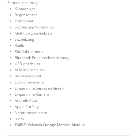
Serienausstattung:
Klimaanlage
Regensensor
Tempomat
Sitzheizung Vordersitze
Multifunktionslenkrad
Sitzheizung
Radio
Rückfahrkamera
Bluetooth Freisprecheinrichtung
USB Anschluss
AUX-In Anschluss
Bremsassistent
LED-Scheinwerfer
Einparkhilfe Sensoren hinten
Einparkhilfe Kamera
Android Auto
Apple CarPlay
Notbremsassistent
u.v.m.
FARBE: Valencia-Orange Metallic-Metallic