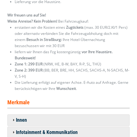
Lieferung vor die Haustüre.
Wir freuen uns auf Sie!
Weite Anreise? Kein Problem!
Bei Fahrzeugkauf:
erstatten wir die Kosten eines
Zugtickets
(max. 30 EUR/2.Kl/1 Pers)
oder alternativ verbinden Sie die Fahrzeugabholung doch mit
einem
Besuch in Straßburg:
Ihre Hotel-Übernachtung
bezuschussen wir mit 30 EUR
liefern wir Ihnen das Fzg kostengünstig
vor Ihre Haustüre.
Bundesweit!
Zone 1: 299 EUR
(NRW, HE, B-W, BAY, R-P, SL, THÜ)
Zone 2: 399 EUR
(BB, BER, BRE, HH, SACHS, SACHS-A, N-SACHS, M-
V, S-H)
Die Lieferung erfolgt auf eigener Achse. E-Auto auf Anfrage. Gerne
berücksichtigen wir Ihre
Wunschzeit
.
Merkmale
Innen
Infotainment & Kommunikation