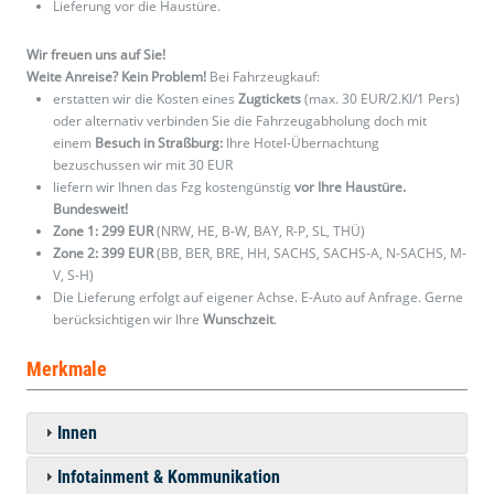
Lieferung vor die Haustüre.
Wir freuen uns auf Sie!
Weite Anreise? Kein Problem!
Bei Fahrzeugkauf:
erstatten wir die Kosten eines
Zugtickets
(max. 30 EUR/2.Kl/1 Pers)
oder alternativ verbinden Sie die Fahrzeugabholung doch mit
einem
Besuch in Straßburg:
Ihre Hotel-Übernachtung
bezuschussen wir mit 30 EUR
liefern wir Ihnen das Fzg kostengünstig
vor Ihre Haustüre.
Bundesweit!
Zone 1: 299 EUR
(NRW, HE, B-W, BAY, R-P, SL, THÜ)
Zone 2: 399 EUR
(BB, BER, BRE, HH, SACHS, SACHS-A, N-SACHS, M-
V, S-H)
Die Lieferung erfolgt auf eigener Achse. E-Auto auf Anfrage. Gerne
berücksichtigen wir Ihre
Wunschzeit
.
Merkmale
Innen
Infotainment & Kommunikation