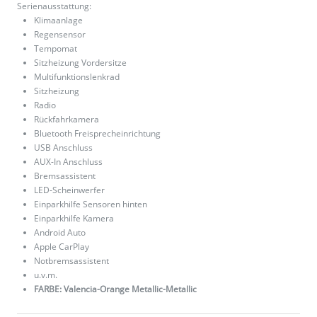
Serienausstattung:
Klimaanlage
Regensensor
Tempomat
Sitzheizung Vordersitze
Multifunktionslenkrad
Sitzheizung
Radio
Rückfahrkamera
Bluetooth Freisprecheinrichtung
USB Anschluss
AUX-In Anschluss
Bremsassistent
LED-Scheinwerfer
Einparkhilfe Sensoren hinten
Einparkhilfe Kamera
Android Auto
Apple CarPlay
Notbremsassistent
u.v.m.
FARBE: Valencia-Orange Metallic-Metallic