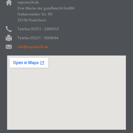
toprate24.de
Eine Marke der guteRate24 GmBH
Halberstädter Str. 89
33106 Paderborn
Telefon 05251 - 2986910
Telefax 05251 - 5068644
info@toprate24.de