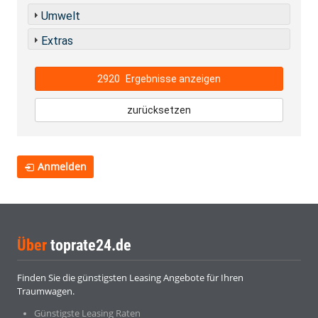
Umwelt
Extras
2920
Ergebnisse anzeigen
zurücksetzen
Anmelden
Über
toprate24.de
Finden Sie die günstigsten Leasing Angebote für Ihren
Traumwagen.
Günstigste Leasing Raten