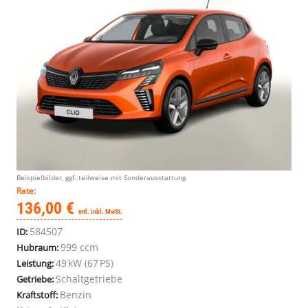
Beispielbilder, ggf. teilweise mit Sonderausstattung
Rate:
136,00 €
mtl. inkl. MwSt.
584507
ID:
999 ccm
Hubraum:
49 kW (67 PS)
Leistung:
Schaltgetriebe
Getriebe:
Benzin
Kraftstoff: