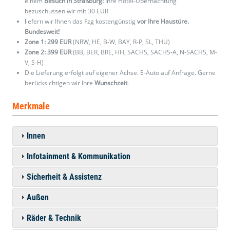
einem
Besuch in Straßburg:
Ihre Hotel-Übernachtung
bezuschussen wir mit 30 EUR
liefern wir Ihnen das Fzg kostengünstig
vor Ihre Haustüre.
Bundesweit!
Zone 1: 299 EUR
(NRW, HE, B-W, BAY, R-P, SL, THÜ)
Zone 2: 399 EUR
(BB, BER, BRE, HH, SACHS, SACHS-A, N-SACHS, M-
V, S-H)
Die Lieferung erfolgt auf eigener Achse. E-Auto auf Anfrage. Gerne
berücksichtigen wir Ihre
Wunschzeit
.
Merkmale
Innen
Infotainment & Kommunikation
Sicherheit & Assistenz
Außen
Räder & Technik