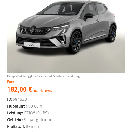
Beispielbilder, ggf. teilweise mit Sonderausstattung
Rate:
182,00 €
mtl. inkl. MwSt.
584533
ID:
999 ccm
Hubraum:
67 kW (91 PS)
Leistung:
Schaltgetriebe
Getriebe:
Benzin
Kraftstoff: