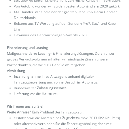
Seit über 40 Jahren schenken uns zahlreiche Kunden ihr Vertrauen!
Von AutoBild wurden wir zu den besten Autohändlern 2020 gekürt.
XXL Händler: wir sind einer der größten Renault & Dacia Händler
Deutschlands.
Bekannt aus TV-Werbung auf den Sendern Pro7, Sat.1 und Kabel
Eins.
Gewinner des Gebrauchtwagen-Awards 2023.
Finanzierung und Leasing
Maßgeschneiderte Leasing- & Finanzierungslösungen. Durch unser
großes Verkaufsvolumen erhalten wir niedrigste Zinsen unserer
Partnerbanken, die wir 1 zu 1 an Sie weitergeben.
Abwicklung
Inzahlungnahme
Ihres Altwagens anhand digitaler
Fahrzeugbewertung auch ohne Besuch im Autohaus.
Bundesweiter
Zulassungsservice
.
Lieferung vor die Haustüre.
Wir freuen uns auf Sie!
Weite Anreise? Kein Problem!
Bei Fahrzeugkauf:
erstatten wir die Kosten eines
Zugtickets
(max. 30 EUR/2.Kl/1 Pers)
oder alternativ verbinden Sie die Fahrzeugabholung doch mit