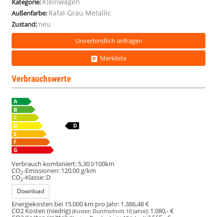
Kleinwagen
Kategorie:
Rafal-Grau Metallic
Außenfarbe:
neu
Zustand:
Unverbindlich anfragen
Merkliste
Verbrauchswerte
Verbrauch kombiniert:
5,30 l/100km
CO
-Emissionen:
120,00 g/km
2
CO
-Klasse:
D
2
Download
Energiekosten bei 15.000 km pro Jahr:
1.386,48 €
CO2 Kosten (niedrig)
:
1.080,- €
(Kosten Durchschnitt 10 Jahre)