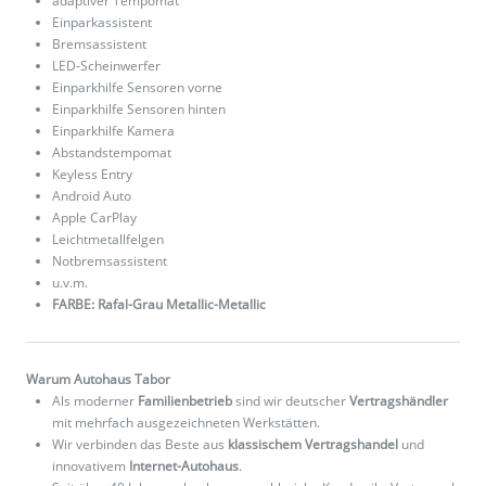
adaptiver Tempomat
Einparkassistent
Bremsassistent
LED-Scheinwerfer
Einparkhilfe Sensoren vorne
Einparkhilfe Sensoren hinten
Einparkhilfe Kamera
Abstandstempomat
Keyless Entry
Android Auto
Apple CarPlay
Leichtmetallfelgen
Notbremsassistent
u.v.m.
FARBE: Rafal-Grau Metallic-Metallic
Warum Autohaus Tabor
Als moderner
Familienbetrieb
sind wir deutscher
Vertragshändler
mit mehrfach ausgezeichneten Werkstätten.
Wir verbinden das Beste aus
klassischem Vertragshandel
und
innovativem
Internet-Autohaus
.