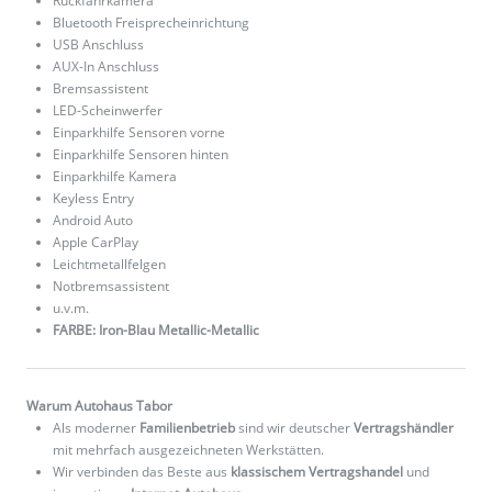
Rückfahrkamera
Bluetooth Freisprecheinrichtung
USB Anschluss
AUX-In Anschluss
Bremsassistent
LED-Scheinwerfer
Einparkhilfe Sensoren vorne
Einparkhilfe Sensoren hinten
Einparkhilfe Kamera
Keyless Entry
Android Auto
Apple CarPlay
Leichtmetallfelgen
Notbremsassistent
u.v.m.
FARBE: Iron-Blau Metallic-Metallic
Warum Autohaus Tabor
Als moderner
Familienbetrieb
sind wir deutscher
Vertragshändler
mit mehrfach ausgezeichneten Werkstätten.
Wir verbinden das Beste aus
klassischem Vertragshandel
und