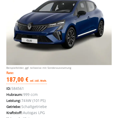
Beispielbilder, ggf. teilweise mit Sonderausstattung
Rate:
187,00 €
mtl. inkl. MwSt.
584561
ID:
999 ccm
Hubraum:
74 kW (101 PS)
Leistung:
Schaltgetriebe
Getriebe:
Autogas LPG
Kraftstoff: