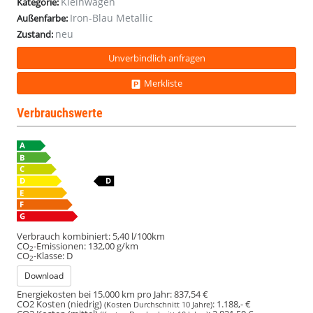
Kleinwagen
Kategorie:
Iron-Blau Metallic
Außenfarbe:
neu
Zustand:
Unverbindlich anfragen
Merkliste
Verbrauchswerte
Verbrauch kombiniert:
5,40 l/100km
CO
-Emissionen:
132,00 g/km
2
CO
-Klasse:
D
2
Download
Energiekosten bei 15.000 km pro Jahr:
837,54 €
CO2 Kosten (niedrig)
:
1.188,- €
(Kosten Durchschnitt 10 Jahre)