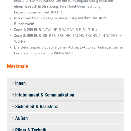
oder alternativ verbinden Sie die Fahrzeugabholung doch mit
einem
Besuch in Straßburg:
Ihre Hotel-Übernachtung
bezuschussen wir mit 30 EUR
liefern wir Ihnen das Fzg kostengünstig
vor Ihre Haustüre.
Bundesweit!
Zone 1: 299 EUR
(NRW, HE, B-W, BAY, R-P, SL, THÜ)
Zone 2: 399 EUR
(BB, BER, BRE, HH, SACHS, SACHS-A, N-SACHS, M-
V, S-H)
Die Lieferung erfolgt auf eigener Achse. E-Auto auf Anfrage. Gerne
berücksichtigen wir Ihre
Wunschzeit
.
Merkmale
Innen
Infotainment & Kommunikation
Sicherheit & Assistenz
Außen
Räder & Technik