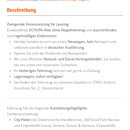
Beschreibung
Zwingende Voraussetzung für Leasing:
Einwandfreie
SCHUFA-Akte ohne Negativeintrag
und
ausreichendes
und
regelmäßiges
Einkommen
Hierbei handelt es sich um einen
Neuwagen
,
kein
Reimport und
selbstverständlich in
deutscher Ausführung
.
Sparen Sie sich die Probleme mit Reimporten.
Wir sind offizieller
Renault- und Dacia-Vertragshändler
, Sie kaufen
bei uns somit mit maximaler Sicherheit.
Ihr
bisheriges Fahrzeug
nehmen wir gerne in Zahlung.
Lagerwagen, sofort verfügbar!
Sie finden das Fahrzeug an unserem Standort in 77855 Achern,
Von-Drais-Str. 2, -Deutschland-
Fahrzeug hat die folgende
Ausstattungshighlights
:
Sonderausstattung:
City-Paket
inkl. Elektronische Handbremse, 360 Grad Park-Kamea
und Einparkhilfe (vorne, hinten): Sensor & Kamera; Einparkhilfe