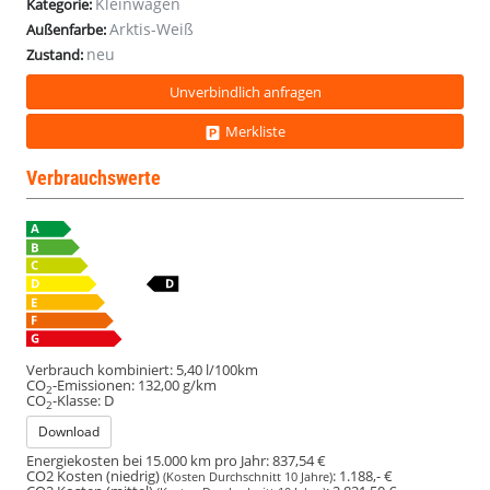
Kleinwagen
Kategorie:
Arktis-Weiß
Außenfarbe:
neu
Zustand:
Unverbindlich anfragen
Merkliste
Verbrauchswerte
Verbrauch kombiniert:
5,40 l/100km
CO
-Emissionen:
132,00 g/km
2
CO
-Klasse:
D
2
Download
Energiekosten bei 15.000 km pro Jahr:
837,54 €
CO2 Kosten (niedrig)
:
1.188,- €
(Kosten Durchschnitt 10 Jahre)