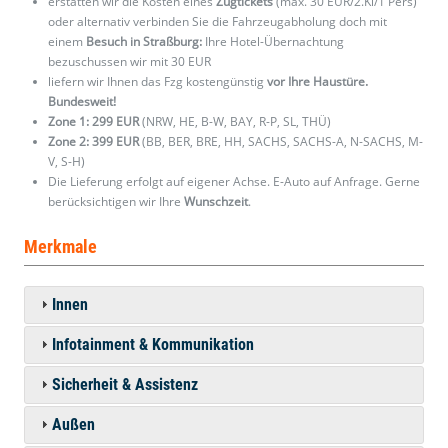
erstatten wir die Kosten eines
Zugtickets
(max. 30 EUR/2.Kl/1 Pers)
oder alternativ verbinden Sie die Fahrzeugabholung doch mit
einem
Besuch in Straßburg:
Ihre Hotel-Übernachtung
bezuschussen wir mit 30 EUR
liefern wir Ihnen das Fzg kostengünstig
vor Ihre Haustüre.
Bundesweit!
Zone 1: 299 EUR
(NRW, HE, B-W, BAY, R-P, SL, THÜ)
Zone 2: 399 EUR
(BB, BER, BRE, HH, SACHS, SACHS-A, N-SACHS, M-
V, S-H)
Die Lieferung erfolgt auf eigener Achse. E-Auto auf Anfrage. Gerne
berücksichtigen wir Ihre
Wunschzeit
.
Merkmale
Innen
Infotainment & Kommunikation
Sicherheit & Assistenz
Außen