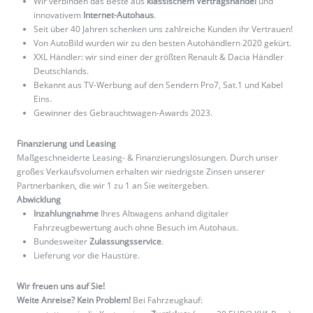
Wir verbinden das Beste aus
klassischem Vertragshandel
und
innovativem
Internet-Autohaus
.
Seit über 40 Jahren schenken uns zahlreiche Kunden ihr Vertrauen!
Von AutoBild wurden wir zu den besten Autohändlern 2020 gekürt.
XXL Händler: wir sind einer der größten Renault & Dacia Händler
Deutschlands.
Bekannt aus TV-Werbung auf den Sendern Pro7, Sat.1 und Kabel
Eins.
Gewinner des Gebrauchtwagen-Awards 2023.
Finanzierung und Leasing
Maßgeschneiderte Leasing- & Finanzierungslösungen. Durch unser
großes Verkaufsvolumen erhalten wir niedrigste Zinsen unserer
Partnerbanken, die wir 1 zu 1 an Sie weitergeben.
Abwicklung
Inzahlungnahme
Ihres Altwagens anhand digitaler
Fahrzeugbewertung auch ohne Besuch im Autohaus.
Bundesweiter
Zulassungsservice
.
Lieferung vor die Haustüre.
Wir freuen uns auf Sie!
Weite Anreise? Kein Problem!
Bei Fahrzeugkauf: