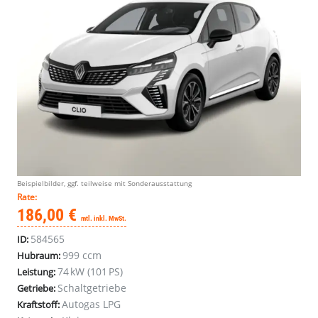
Beispielbilder, ggf. teilweise mit Sonderausstattung
Rate:
186,00 €
mtl. inkl. MwSt.
584565
ID:
999 ccm
Hubraum:
74 kW (101 PS)
Leistung:
Schaltgetriebe
Getriebe:
Autogas LPG
Kraftstoff: