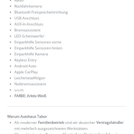
Radio
Rückfahrkamera
Bluetooth Freisprecheinrichtung
USB Anschluss
AUX-In Anschluss
Bremsassistent
LED-Scheinwerfer
Einparkhilfe Sensoren vorne
Einparkhilfe Sensoren hinten
Einparkhilfe Kamera
Keyless Entry
Android Auto
Apple CarPlay
Leichtmetallfelgen
Notbremsassistent
u.v.m.
FARBE: Arktis-Weiß
Warum Autohaus Tabor
Als moderner
Familienbetrieb
sind wir deutscher
Vertragshändler
mit mehrfach ausgezeichneten Werkstätten.