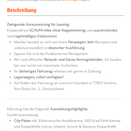
Beschreibung
Zwingende Voraussetzung für Leasing:
Einwandfreie
SCHUFA-Akte ohne Negativeintrag
und
ausreichendes
und
regelmäßiges
Einkommen
Hierbei handelt es sich um einen
Neuwagen
,
kein
Reimport und
selbstverständlich in
deutscher Ausführung
.
Sparen Sie sich die Probleme mit Reimporten.
Wir sind offizieller
Renault- und Dacia-Vertragshändler
, Sie kaufen
bei uns somit mit maximaler Sicherheit.
Ihr
bisheriges Fahrzeug
nehmen wir gerne in Zahlung.
Lagerwagen, sofort verfügbar!
Sie finden das Fahrzeug an unserem Standort in 77855 Achern,
Von-Drais-Str. 2, -Deutschland-
Fahrzeug hat die folgende
Ausstattungshighlights
:
Sonderausstattung:
City-Paket
inkl. Elektronische Handbremse, 360 Grad Park-Kamea
und Einparkhilfe (vorne, hinten): Sensor & Kamera; Einparkhilfe