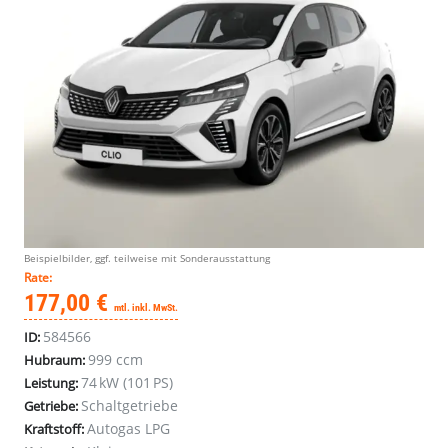
Beispielbilder, ggf. teilweise mit Sonderausstattung
Rate:
177,00 €
mtl. inkl. MwSt.
584566
ID:
999 ccm
Hubraum:
74 kW (101 PS)
Leistung:
Schaltgetriebe
Getriebe:
Autogas LPG
Kraftstoff: