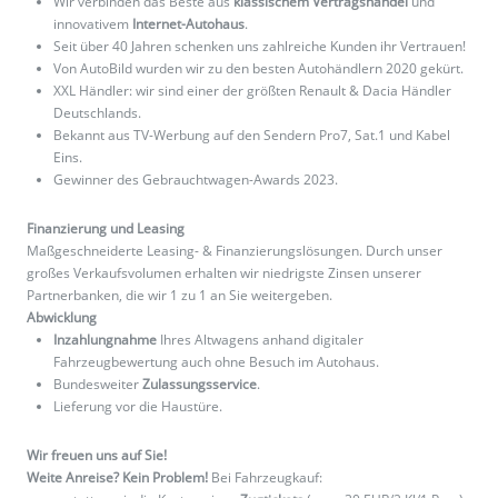
Wir verbinden das Beste aus
klassischem Vertragshandel
und
innovativem
Internet-Autohaus
.
Seit über 40 Jahren schenken uns zahlreiche Kunden ihr Vertrauen!
Von AutoBild wurden wir zu den besten Autohändlern 2020 gekürt.
XXL Händler: wir sind einer der größten Renault & Dacia Händler
Deutschlands.
Bekannt aus TV-Werbung auf den Sendern Pro7, Sat.1 und Kabel
Eins.
Gewinner des Gebrauchtwagen-Awards 2023.
Finanzierung und Leasing
Maßgeschneiderte Leasing- & Finanzierungslösungen. Durch unser
großes Verkaufsvolumen erhalten wir niedrigste Zinsen unserer
Partnerbanken, die wir 1 zu 1 an Sie weitergeben.
Abwicklung
Inzahlungnahme
Ihres Altwagens anhand digitaler
Fahrzeugbewertung auch ohne Besuch im Autohaus.
Bundesweiter
Zulassungsservice
.
Lieferung vor die Haustüre.
Wir freuen uns auf Sie!
Weite Anreise? Kein Problem!
Bei Fahrzeugkauf: