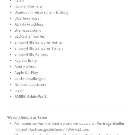
Radio
Rückfahrkamera
Bluetooth Freisprecheinrichtung
USB Anschluss
AUX-In Anschluss
Bremsassistent
LED-Scheinwerfer
Einparkhilfe Sensoren vorne
Einparkhilfe Sensoren hinten
Einparkhilfe Kamera
Keyless Entry
Android Auto
Apple CarPlay
Leichtmetallfelgen
Notbremsassistent
u.v.m.
FARBE: Arktis-Weiß
Warum Autohaus Tabor
Als moderner
Familienbetrieb
sind wir deutscher
Vertragshändler
mit mehrfach ausgezeichneten Werkstätten.