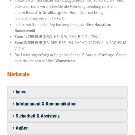
erstatten wir die Kosten eines
Zugtickets
(max. 30 EUR/2.Kl/1 Pers)
oder alternativ verbinden Sie die Fahrzeugabholung doch mit
einem
Besuch in Straßburg:
Ihre Hotel-Übernachtung
bezuschussen wir mit 30 EUR
liefern wir Ihnen das Fzg kostengünstig
vor Ihre Haustüre.
Bundesweit!
Zone 1: 299 EUR
(NRW, HE, B-W, BAY, R-P, SL, THÜ)
Zone 2: 399 EUR
(BB, BER, BRE, HH, SACHS, SACHS-A, N-SACHS, M-
V, S-H)
Die Lieferung erfolgt auf eigener Achse. E-Auto auf Anfrage. Gerne
berücksichtigen wir Ihre
Wunschzeit
.
Merkmale
Innen
Infotainment & Kommunikation
Sicherheit & Assistenz
Außen