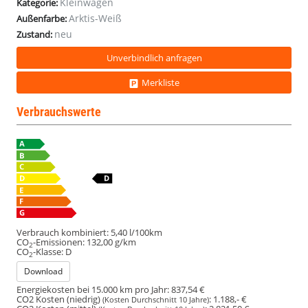
Kleinwagen
Kategorie:
Arktis-Weiß
Außenfarbe:
neu
Zustand:
Unverbindlich anfragen
Merkliste
Verbrauchswerte
Verbrauch kombiniert:
5,40 l/100km
CO
-Emissionen:
132,00 g/km
2
CO
-Klasse:
D
2
Download
Energiekosten bei 15.000 km pro Jahr:
837,54 €
CO2 Kosten (niedrig)
:
1.188,- €
(Kosten Durchschnitt 10 Jahre)